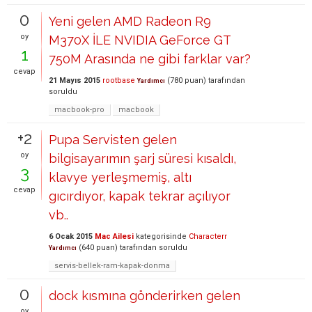
0
Yeni gelen AMD Radeon R9
oy
M370X İLE NVIDIA GeForce GT
1
750M Arasında ne gibi farklar var?
cevap
21 Mayıs 2015
rootbase
(
780
puan)
tarafından
Yardımcı
soruldu
macbook-pro
macbook
+2
Pupa Servisten gelen
oy
bilgisayarımın şarj süresi kısaldı,
3
klavye yerleşmemiş, altı
cevap
gıcırdıyor, kapak tekrar açılıyor
vb..
6 Ocak 2015
Mac Ailesi
kategorisinde
Characterr
(
640
puan)
tarafından
soruldu
Yardımcı
servis-bellek-ram-kapak-donma
0
dock kısmına gönderirken gelen
oy