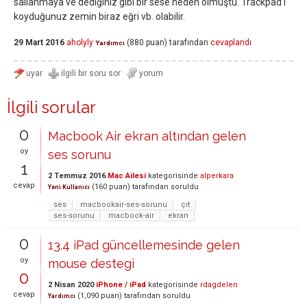
sallanmaya ve dediğiniz gibi bir sese neden olmuştu. Trackpad'i
koyduğunuz zemin biraz eğri vb. olabilir.
29 Mart 2016
aholyly
(
880
puan)
tarafından
cevaplandı
Yardımcı
İlgili sorular
0
Macbook Air ekran altından gelen
oy
ses sorunu
1
2 Temmuz 2016
Mac Ailesi
kategorisinde
alperkara
cevap
(
160
puan)
tarafından
soruldu
Yeni Kullanıcı
ses
macbookair-ses-sorunu
çıt
ses-sorunu
macbook-air
ekran
0
13.4 iPad güncellemesinde gelen
oy
mouse destegi
0
2 Nisan 2020
iPhone / iPad
kategorisinde
rdagdelen
cevap
(
1,090
puan)
tarafından
soruldu
Yardımcı