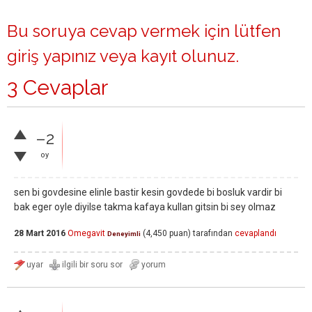
Bu soruya cevap vermek için lütfen
giriş yapınız
veya
kayıt olunuz
.
3 Cevaplar
–2
oy
sen bi govdesine elinle bastir kesin govdede bi bosluk vardir bi
bak eger oyle diyilse takma kafaya kullan gitsin bi sey olmaz
28 Mart 2016
Omegavit
(
4,450
puan)
tarafından
cevaplandı
Deneyimli