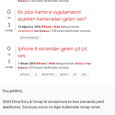
(
120
puan)
tarafından
soruldu
Kullanıcı
0
6s plus kamera uygulamasını
oy
açarken kameradan gelen ses?
1
16 Ağustos 2016
iPhone / iPad
kategorisinde
cevap
sinantopcu
(
120
puan)
tarafından
soruldu
Yeni Kullanıcı
iphone6splus
0
İphone 6 ekrandan gelen çıt çıt
oy
ses
1
1 Nisan 2016
iPhone / iPad
kategorisinde
Maxlpol
Yeni
cevap
(
210
puan)
tarafından
soruldu
Kullanıcı
iphone
6
ekranden
gelen
çıt
ses
Hoş geldiniz,
Sihirli Elma Soru & Cevap ile sorularınıza en kısa zamanda yanıt
alabilirsiniz. Sorunuzu sorun ve diğer kullanıcılar cevap versin.