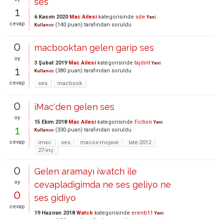
ses
1
6 Kasım 2020
Mac Ailesi
kategorisinde
sde
Yeni
cevap
(
140
puan)
tarafından
soruldu
Kullanıcı
0
macbooktan gelen garip ses
oy
3 Şubat 2019
Mac Ailesi
kategorisinde
tajdint
Yeni
1
(
380
puan)
tarafından
soruldu
Kullanıcı
cevap
ses
macbook
0
iMac'den gelen ses
oy
15 Ekim 2018
Mac Ailesi
kategorisinde
Fiction
Yeni
1
(
330
puan)
tarafından
soruldu
Kullanıcı
cevap
imac
ses
macos-mojave
late-2012
27-inç
0
Gelen aramayı iwatch ile
oy
cevapladigimda ne ses geliyo ne
0
ses gidiyo
cevap
19 Haziran 2018
Watch
kategorisinde
erenb11
Yeni