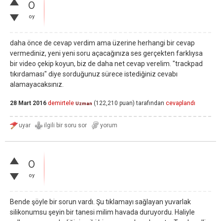
0
oy
daha önce de cevap verdim ama üzerine herhangi bir cevap
vermediniz, yeni yeni soru açacağınıza ses gerçekten farklıysa
bir video çekip koyun, biz de daha net cevap verelim. "trackpad
tıkırdaması" diye sorduğunuz sürece istediğiniz cevabı
alamayacaksınız.
28 Mart 2016
demirtele
(
122,210
puan)
tarafından
cevaplandı
Uzman
0
oy
Bende şöyle bir sorun vardı. Şu tıklamayı sağlayan yuvarlak
silikonumsu şeyin bir tanesi milim havada duruyordu. Haliyle