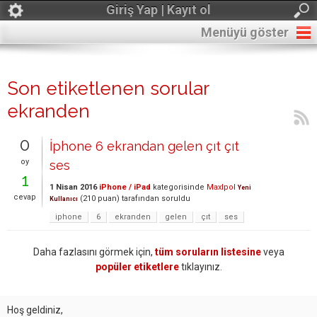
Giriş Yap | Kayıt ol
Menüyü göster
Son etiketlenen sorular
ekranden
0
İphone 6 ekrandan gelen çıt çıt
oy
ses
1
1 Nisan 2016
iPhone / iPad
kategorisinde
Maxlpol
Yeni
cevap
(
210
puan)
tarafından
soruldu
Kullanıcı
iphone
6
ekranden
gelen
çıt
ses
Daha fazlasını görmek için,
tüm soruların listesine
veya
popüler etiketlere
tıklayınız.
Hoş geldiniz,