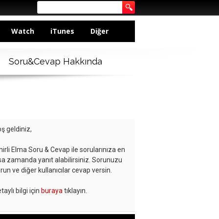
Watch
iTunes
Diğer
Soru&Cevap Hakkında
ş geldiniz,
hirli Elma Soru & Cevap ile sorularınıza en
sa zamanda yanıt alabilirsiniz. Sorunuzu
run ve diğer kullanıcılar cevap versin.
taylı bilgi için
buraya
tıklayın.