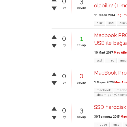
0
3
olabilir? (Ti
oy
cevap
11 Nisan 2014
Begüm 
disk
ssd
disk-
Macbook PRO S
0
1
USB ile bağlad
oy
cevap
10 Mart 2017
Mac Aile
ssd
mac
mac
MacBook Pro 
0
0
1 Mayıs 2020
Mac Aile
oy
cevap
macbook
macbo
sistem-geri-yüklem
SSD harddisk 
0
3
30 Temmuz 2015
Mac 
oy
cevap
mouse
mac