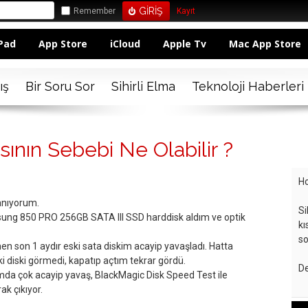
Remember
Kayıt
Pad
App Store
iCloud
Apple Tv
Mac App Store
ış
Bir Soru Sor
Sihirli Elma
Teknoloji Haberleri
ının Sebebi Ne Olabilir ?
Ho
anıyorum.
Si
ung 850 PRO 256GB SATA III SSD harddisk aldım ve optik
kı
so
on 1 aydır eski sata diskim acayip yavaşladı. Hatta
i diski görmedi, kapatıp açtım tekrar gördü.
De
mda çok acayip yavaş, BlackMagic Disk Speed Test ile
k çıkıyor.