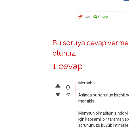
Bu soruya cevap vermek
olunuz
.
1 cevap
Merhaba
0
oy
Aslında bu sorunun birçok ne
mantıklısı
Memnun olmadığınız hdd yi 
için kapsamlı bir tarama y
sorununuzu büyük ihtimalle