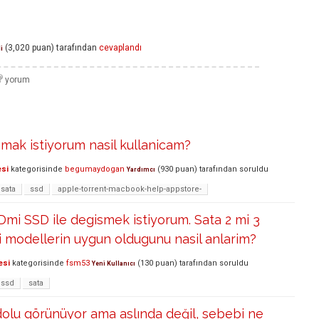
(
3,020
puan)
tarafından
cevaplandı
i
nmak istiyorum nasil kullanicam?
esi
kategorisinde
begumaydogan
(
930
puan)
tarafından
soruldu
Yardımcı
sata
ssd
apple-torrent-macbook-help-appstore-
i SSD ile degismek istiyorum. Sata 2 mi 3
 modellerin uygun oldugunu nasil anlarim?
esi
kategorisinde
fsm53
(
130
puan)
tarafından
soruldu
Yeni Kullanıcı
ssd
sata
olu görünüyor ama aslında değil, sebebi ne