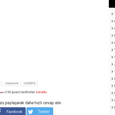
a
macbook
mid2012
(
150
puan)
tarafından
soruldu
nıcı
u paylaşarak daha hızlı cevap alın
Facebook
Twitter