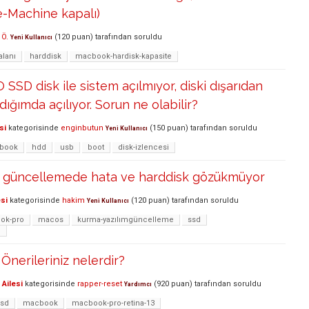
me-Machine kapalı)
Ö.
(
120
puan)
tarafından
soruldu
Yeni Kullanıcı
alanı
harddisk
macbook-hardisk-kapasite
SD disk ile sistem açılmıyor, diski dışarıdan
ığımda açılıyor. Sorun ne olabilir?
si
kategorisinde
enginbutun
(
150
puan)
tarafından
soruldu
Yeni Kullanıcı
book
hdd
usb
boot
disk-izlencesi
güncellemede hata ve harddisk gözükmüyor
si
kategorisinde
hakim
(
120
puan)
tarafından
soruldu
Yeni Kullanıcı
ok-pro
macos
kurma-yazılımgüncelleme
ssd
e
Önerileriniz nelerdir?
Ailesi
kategorisinde
rapper-reset
(
920
puan)
tarafından
soruldu
Yardımcı
ssd
macbook
macbook-pro-retina-13