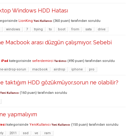
sktop Windows HDD Hatası
egorisinde
LionKing
(
360
puan)
tarafından
soruldu
Yeni Kullanıcı
windows
7
trying
to
boot
from
sata
drive
ne Macbook arası düzgün çalışmıyor. Sebebi
 iPad
kategorisinde
seferdemirci
(
490
puan)
tarafından
soruldu
Yardımcı
e-airdrop-sorun
macbook
airdrop
iphone
pro
e taktığım HDD gözükmüyor,sorun ne olabilir?
(
160
puan)
tarafından
soruldu
Yeni Kullanıcı
 ne yapmalıyım
lesi
kategorisinde
YeniKullanıcı
(
150
puan)
tarafından
soruldu
Yeni Kullanıcı
rly
2011
ssd
ve
ram