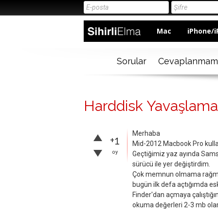
Mac
iPhone/i
Sorular
Cevaplanmam
Harddisk Yavaşlamas
Merhaba
+1
Mid-2012 Macbook Pro kull
oy
Geçtiğimiz yaz ayında Sams
sürücü ile yer değiştirdim.
Çok memnun olmama rağmen s
bugün ilk defa açtığımda esk
Finder'dan açmaya çalıştığı
okuma değerleri 2-3 mb olara