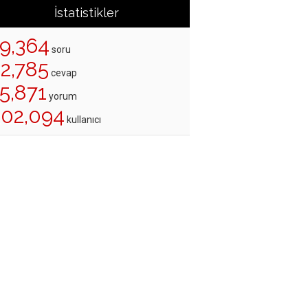
İstatistikler
19,364
soru
22,785
cevap
5,871
yorum
202,094
kullanıcı