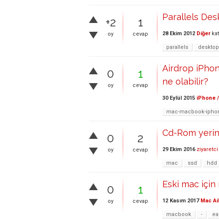
Parallels De
+2
1
28 Ekim 2012
Diğer
kat
oy
cevap
parallels
desktop
Airdrop iPho
0
1
ne olabilir?
oy
cevap
30 Eylül 2015
iPhone /
mac-macbook-iphon
Cd-Rom yerin
0
2
29 Ekim 2016
ziyaretci
oy
cevap
mac
ssd
hdd
Eski mac için
0
1
12 Kasım 2017
Mac Ai
oy
cevap
macbook
-
ea