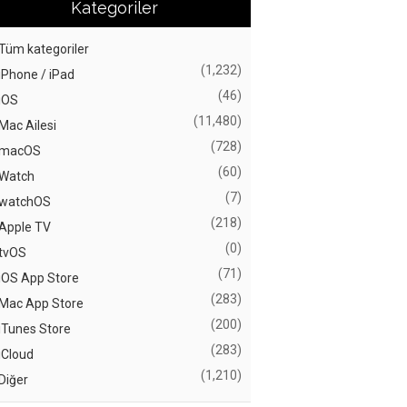
Kategoriler
Tüm kategoriler
(1,232)
iPhone / iPad
(46)
iOS
(11,480)
Mac Ailesi
(728)
macOS
(60)
Watch
(7)
watchOS
(218)
Apple TV
(0)
tvOS
(71)
iOS App Store
(283)
Mac App Store
(200)
iTunes Store
(283)
iCloud
(1,210)
Diğer