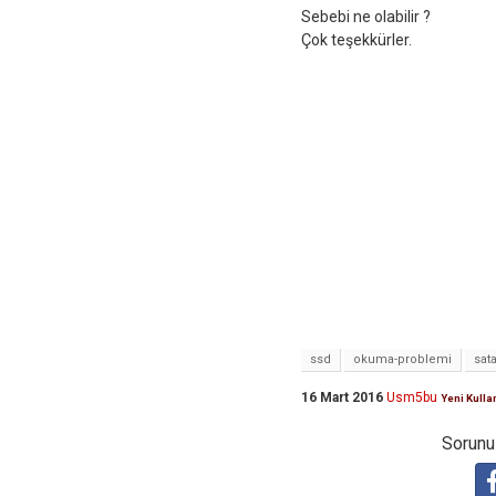
Sebebi ne olabilir ?
Çok teşekkürler.
ssd
okuma-problemi
sat
16 Mart 2016
Usm5bu
Yeni Kulla
Sorunuz