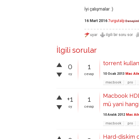
İyi çalışmalar :)
16 Mart 2016
7urgutalp
Deneyiml
İlgili sorular
torrent kulla
0
1
10 Ocak 2013
Mac Ail
oy
cevap
macbook
pro
Macbook HDDm
+1
1
mü yani hangi
oy
cevap
10 Aralık 2012
Mac Ail
macbook
pro
Hard-diskim d