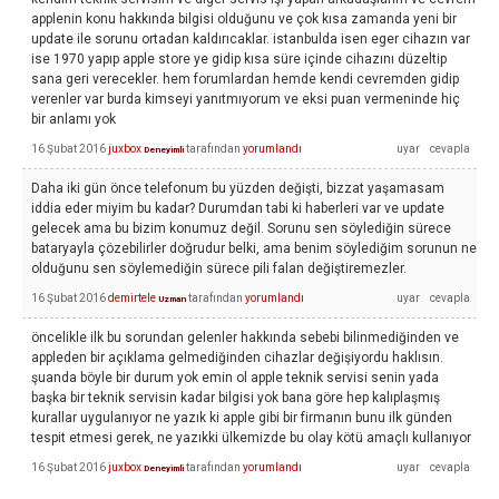
applenin konu hakkında bilgisi olduğunu ve çok kısa zamanda yeni bir
update ile sorunu ortadan kaldırıcaklar. istanbulda isen eger cihazın var
ise 1970 yapıp apple store ye gidip kısa süre içinde cihazını düzeltip
sana geri verecekler. hem forumlardan hemde kendi cevremden gidip
verenler var burda kimseyi yanıtmıyorum ve eksi puan vermeninde hiç
bir anlamı yok
16 Şubat 2016
juxbox
tarafından
yorumlandı
Deneyimli
Daha iki gün önce telefonum bu yüzden değişti, bizzat yaşamasam
iddia eder miyim bu kadar? Durumdan tabi ki haberleri var ve update
gelecek ama bu bizim konumuz değil. Sorunu sen söylediğin sürece
bataryayla çözebilirler doğrudur belki, ama benim söylediğim sorunun ne
olduğunu sen söylemediğin sürece pili falan değiştiremezler.
16 Şubat 2016
demirtele
tarafından
yorumlandı
Uzman
öncelikle ilk bu sorundan gelenler hakkında sebebi bilinmediğinden ve
appleden bir açıklama gelmediğinden cihazlar değişiyordu haklısın.
şuanda böyle bir durum yok emin ol apple teknik servisi senin yada
başka bir teknik servisin kadar bilgisi yok bana göre hep kalıplaşmış
kurallar uygulanıyor ne yazık ki apple gibi bir firmanın bunu ilk günden
tespit etmesi gerek, ne yazıkki ülkemizde bu olay kötü amaçlı kullanıyor
16 Şubat 2016
juxbox
tarafından
yorumlandı
Deneyimli