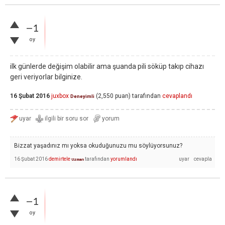
–1
oy
ilk günlerde değişim olabilir ama şuanda pili söküp takıp cihazı
geri veriyorlar bilginize.
16 Şubat 2016
juxbox
(
2,550
puan)
tarafından
cevaplandı
Deneyimli
Bizzat yaşadınız mı yoksa okuduğunuzu mu söylüyorsunuz?
16 Şubat 2016
demirtele
tarafından
yorumlandı
Uzman
–1
oy