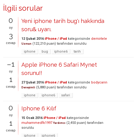
İlgili sorular
0
Yeni iphone tarih bug'ı hakkında
oy
soru& uyarı.
3
12 Şubat 2016
iPhone / iPad
kategorisinde
demirtele
cevap
(
122,210
puan)
tarafından
soruldu
Uzman
iphone
bug
iphone6
tarih
–1
Apple iPhone 6 Safari Mynet
oy
sorunu!!
1
27 Şubat 2016
iPhone / iPad
kategorisinde
bodycann
cevap
(
5,880
puan)
tarafından
soruldu
Deneyimli
iphone
iphone6
safari
0
Iphone 6 Kılıf
oy
15 Ocak 2016
iPhone / iPad
kategorisinde
1
muhammedfk1997
(
2,450
puan)
tarafından
Yardımcı
soruldu
cevap
iphone
iphone6