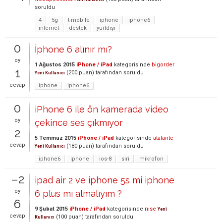
soruldu
4
5g
t-mobile
iphone
iphone6
internet
destek
yurtdışı
0
İphone 6 alınır mı?
oy
1 Ağustos 2015
iPhone / iPad
kategorisinde
bigorder
1
(
200
puan)
tarafından
soruldu
Yeni Kullanıcı
cevap
iphone
iphone6
0
iPhone 6 ile ön kamerada video
oy
çekince ses çıkmıyor
2
5 Temmuz 2015
iPhone / iPad
kategorisinde
atalante
cevap
(
180
puan)
tarafından
soruldu
Yeni Kullanıcı
iphone6
iphone
ios-8
siri
mikrofon
–2
ipad air 2 ve iphone 5s mi iphone
oy
6 plus mı almalıyım ?
6
9 Şubat 2015
iPhone / iPad
kategorisinde
nise
Yeni
cevap
(
100
puan)
tarafından
soruldu
Kullanıcı