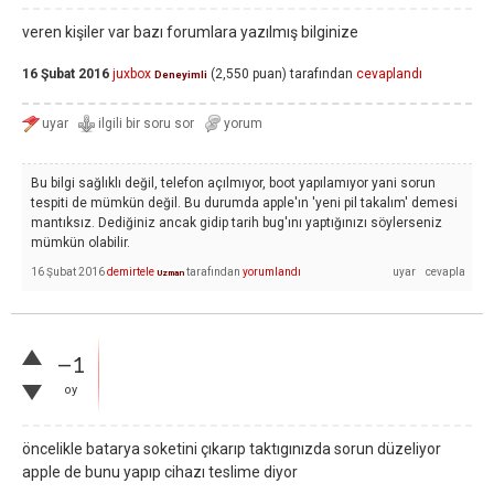
veren kişiler var bazı forumlara yazılmış bilginize
16 Şubat 2016
juxbox
(
2,550
puan)
tarafından
cevaplandı
Deneyimli
Bu bilgi sağlıklı değil, telefon açılmıyor, boot yapılamıyor yani sorun
tespiti de mümkün değil. Bu durumda apple'ın 'yeni pil takalım' demesi
mantıksız. Dediğiniz ancak gidip tarih bug'ını yaptığınızı söylerseniz
mümkün olabilir.
16 Şubat 2016
demirtele
tarafından
yorumlandı
Uzman
–1
oy
öncelikle batarya soketini çıkarıp taktıgınızda sorun düzeliyor
apple de bunu yapıp cihazı teslime diyor