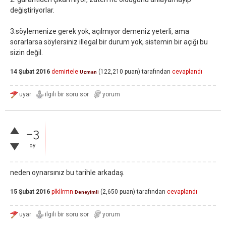
değiştiriyorlar.
3.söylemenize gerek yok, açılmıyor demeniz yeterli, ama
sorarlarsa söylersiniz illegal bir durum yok, sistemin bir açığı bu
sizin değil.
14 Şubat 2016
demirtele
(
122,210
puan)
tarafından
cevaplandı
Uzman
–3
oy
neden oynarsınız bu tarihle arkadaş.
15 Şubat 2016
plkllrmn
(
2,650
puan)
tarafından
cevaplandı
Deneyimli