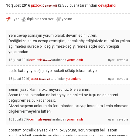
16 Şubat 2016
juxbox
(
2,550
puan)
tarafından
cevaplandı
Deneyimli
Yeni cevap açmayın yorum olarak devam edin lütfen.
Dediğinize zaten cevap vermiştim, ancak söylediğinizde mümkün yoksa
açılmadığı sürece pil değiştirmez-değiştiremez apple sorun tespiti
yapamadan.
16 Şubat 2016
demirtele
tarafından
yorumlandı
Uzman
apple bataryayı değişmiyor soketi söküp tekrar takıyor
16 Şubat 2016
juxbox
tarafından
yorumlandı
Deneyimli
Benim yazdıklarımı okumuyorsunuz bile sanırım.
Sorun tespiti olmadan ne bataryayı ne soketi ne tuşu ne de anteni
değiştiremez bu kadar basit.
Bizzat yaşayın anlarım da forumlardan okuyup insanlara kesin olmayan
bilgiler vermeyelim lütfen.
16 Şubat 2016
demirtele
tarafından
yorumlandı
Uzman
dostum öncellikle yazdıklarını okuyorum, sorun tespiti belli zaten
kendim teknik servisim ve diger servis işi yapan arkadaşlarım ve cevrem