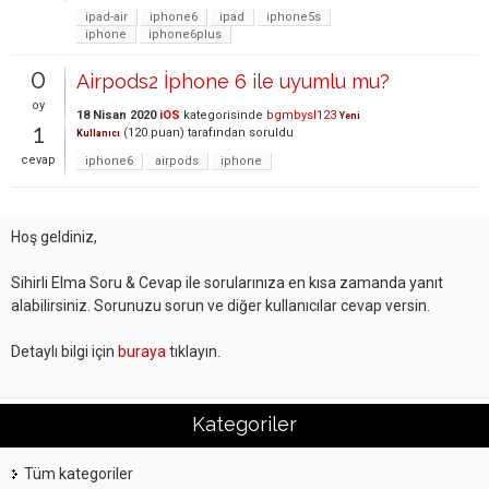
ipad-air
iphone6
ipad
iphone5s
iphone
iphone6plus
0
Airpods2 İphone 6 ile uyumlu mu?
oy
18 Nisan 2020
iOS
kategorisinde
bgmbysl123
Yeni
1
(
120
puan)
tarafından
soruldu
Kullanıcı
cevap
iphone6
airpods
iphone
Hoş geldiniz,
Sihirli Elma Soru & Cevap ile sorularınıza en kısa zamanda yanıt
alabilirsiniz. Sorunuzu sorun ve diğer kullanıcılar cevap versin.
Detaylı bilgi için
buraya
tıklayın.
Kategoriler
Tüm kategoriler