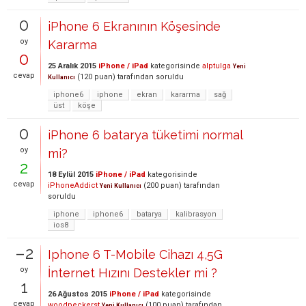
0
iPhone 6 Ekranının Köşesinde
oy
Kararma
0
25 Aralık 2015
iPhone / iPad
kategorisinde
alptulga
Yeni
cevap
(
120
puan)
tarafından
soruldu
Kullanıcı
iphone6
iphone
ekran
kararma
sağ
üst
köşe
0
iPhone 6 batarya tüketimi normal
oy
mi?
2
18 Eylül 2015
iPhone / iPad
kategorisinde
cevap
iPhoneAddict
(
200
puan)
tarafından
Yeni Kullanıcı
soruldu
iphone
iphone6
batarya
kalibrasyon
ios8
–2
Iphone 6 T-Mobile Cihazı 4,5G
oy
İnternet Hızını Destekler mi ?
1
26 Ağustos 2015
iPhone / iPad
kategorisinde
cevap
woodpeckerst
(
100
puan)
tarafından
Yeni Kullanıcı