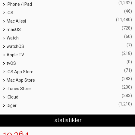
(1,232)
iPhone / iPad
(46)
iOS
(11,480)
Mac Ailesi
(728)
macOS
(60)
Watch
(7)
watchOS
(218)
Apple TV
(0)
tvOS
(71)
iOS App Store
(283)
Mac App Store
(200)
iTunes Store
(283)
iCloud
(1,210)
Diğer
İstatistikler
19,364