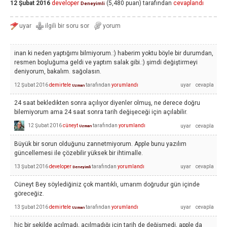
12 Şubat 2016
developer
(
5,480
puan)
tarafından
cevaplandı
Deneyimli
inan ki neden yaptığımı bilmiyorum.:) haberim yoktu böyle bir durumdan,
resmen boşluğuma geldi ve yaptım salak gibi.:) şimdi değiştirmeyi
deniyorum, bakalım. sağolasın.
12 Şubat 2016
demirtele
tarafından
yorumlandı
Uzman
24 saat bekledikten sonra açılıyor diyenler olmuş, ne derece doğru
bilemiyorum ama 24 saat sonra tarih değişeceği için açılabilir.
12 Şubat 2016
cüneyt
tarafından
yorumlandı
Uzman
Büyük bir sorun olduğunu zannetmiyorum. Apple bunu yazılım
güncellemesi ile çözebilir yüksek bir ihtimalle.
13 Şubat 2016
developer
tarafından
yorumlandı
Deneyimli
Cüneyt Bey söylediğiniz çok mantıklı, umarım doğrudur gün içinde
göreceğiz.
13 Şubat 2016
demirtele
tarafından
yorumlandı
Uzman
hiç bir şekilde açılmadı, açılmadığı için tarih de değişmedi, apple da