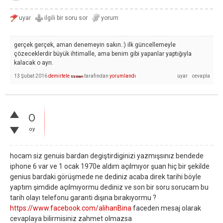
gerçek gerçek, aman denemeyin sakın.:) ilk güncellemeyle
çözeceklerdir büyük ihtimalle, ama benim gibi yapanlar yaptığıyla
kalacak o ayrı.
13 Şubat 2016
demirtele
tarafından
yorumlandı
Uzman
0
oy
hocam siz genuis bardan degiştirdiginizi yazmışsınız bendede
iphone 6 var ve 1 ocak 1970e aldım açılmıyor şuan hiç bir şekilde
genius bardaki görüşmede ne dediniz acaba direk tarihi böyle
yaptım şimdide açılmıyormu dediniz ve son bir soru sorucam bu
tarih olayı telefonu garanti dışına bırakıyormu ?
https://www.facebook.com/alihanBina
faceden mesaj olarak
cevaplaya bilirmisiniz zahmet olmazsa