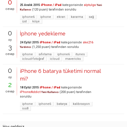
0
25 Aralık 2015
iPhone / iPad
kategorisinde
alptulga
Yeni
cevap
(
120
puan)
tarafından
soruldu
Kullanıcı
iphone6
iphone
ekran
kararma
sağ
üst
köşe
0
İphone yedekleme
oy
24 Eylül 2015
iPhone / iPad
kategorisinde
ske216
3
(
1,250
puan)
tarafından
soruldu
Yardımcı
cevap
iphone
sıfırlama
iphone6
itunes
icloud-fotoğraf
icloud
mavericks
0
iPhone 6 batarya tüketimi normal
oy
mi?
2
18 Eylül 2015
iPhone / iPad
kategorisinde
cevap
iPhoneAddict
(
200
puan)
tarafından
Yeni Kullanıcı
soruldu
iphone
iphone6
batarya
kalibrasyon
ios8
Hoş geldiniz,