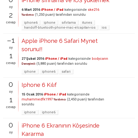
iPhone sıfırlama ve iOS yüklemek
oy
6 Mart 2016
iPhone / iPad
kategorisinde
ske216
2
(
1,250
puan)
tarafından
soruldu
Yardımcı
cevap
iphone6
iphone
sıfırlama
itunes
handoff-bluetooth-phone-mac-elcapitan-ios
ios
–1
Apple iPhone 6 Safari Mynet
oy
sorunu!!
1
27 Şubat 2016
iPhone / iPad
kategorisinde
bodycann
cevap
(
5,880
puan)
tarafından
soruldu
Deneyimli
iphone
iphone6
safari
0
Iphone 6 Kılıf
oy
15 Ocak 2016
iPhone / iPad
kategorisinde
1
muhammedfk1997
(
2,450
puan)
tarafından
Yardımcı
soruldu
cevap
iphone
iphone6
0
iPhone 6 Ekranının Köşesinde
oy
Kararma