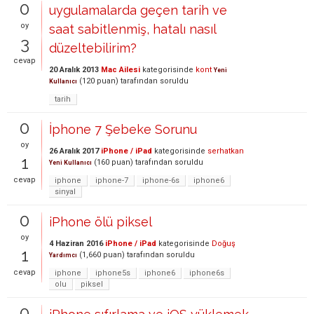
0
uygulamalarda geçen tarih ve
oy
saat sabitlenmiş, hatalı nasıl
3
düzeltebilirim?
cevap
20 Aralık 2013
Mac Ailesi
kategorisinde
kont
Yeni
(
120
puan)
tarafından
soruldu
Kullanıcı
tarih
0
İphone 7 Şebeke Sorunu
oy
26 Aralık 2017
iPhone / iPad
kategorisinde
serhatkan
1
(
160
puan)
tarafından
soruldu
Yeni Kullanıcı
cevap
iphone
iphone-7
iphone-6s
iphone6
sinyal
0
iPhone ölü piksel
oy
4 Haziran 2016
iPhone / iPad
kategorisinde
Doğuş
1
(
1,660
puan)
tarafından
soruldu
Yardımcı
cevap
iphone
iphone5s
iphone6
iphone6s
olu
piksel
0