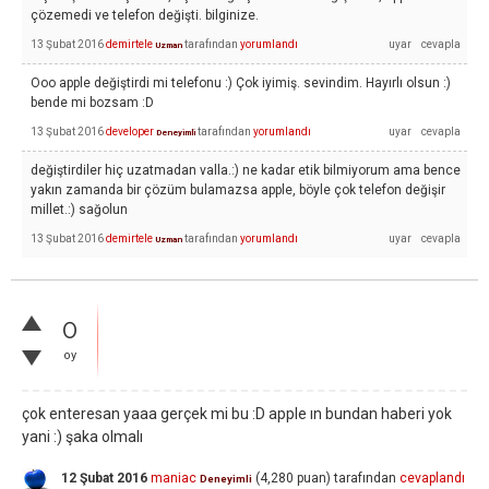
çözemedi ve telefon değişti. bilginize.
13 Şubat 2016
demirtele
tarafından
yorumlandı
Uzman
Ooo apple değiştirdi mi telefonu :) Çok iyimiş. sevindim. Hayırlı olsun :)
bende mi bozsam :D
13 Şubat 2016
developer
tarafından
yorumlandı
Deneyimli
değiştirdiler hiç uzatmadan valla.:) ne kadar etik bilmiyorum ama bence
yakın zamanda bir çözüm bulamazsa apple, böyle çok telefon değişir
millet.:) sağolun
13 Şubat 2016
demirtele
tarafından
yorumlandı
Uzman
0
oy
çok enteresan yaaa gerçek mi bu :D apple ın bundan haberi yok
yani :) şaka olmalı
12 Şubat 2016
maniac
(
4,280
puan)
tarafından
cevaplandı
Deneyimli