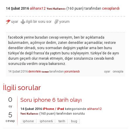
14 Şubat 2016
alihanx12
(
160
puan)
tarafından
cevaplandı
Yeni Kullanıcı
facebook yerine buradan cevap vereyim, ben bir açıklamada
bulunmadım, açılmıyor dedim, zaten denediler açamadılar, restore
denediler olmadı, soru sormadan değişim yaptılar ama ben bunu
türkiye'de değil fransa'da yaptım bunu söyleyeyim. türkiye'de de aynı
durum geçerli olur merak etmeyin, diğer sorularınıza cevabı kendi
sorunuzda verdim oraya bakarsınız.
14 Şubat 2016
demirtele
tarafından
yorumlandı
Uzman
İlgili sorular
0
Soru iphone 6 tarih olayı
oy
14 Şubat 2016
iPhone / iPad
kategorisinde
alihanx12
5
(
160
puan)
tarafından
soruldu
Yeni Kullanıcı
cevap
iphone
iphone6
tarih
bug