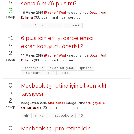
oy
sonra 6 mı/6 plus mı?
3
16 Mayıs 2015
iPhone / iPad
kategorisinde
Oozan
Yeni
cevap
(
330
puan)
tarafından
soruldu
Kullanıcı
iphone6plus
iphone
iphone6
+1
6 plus için en iyi darbe emici
oy
ekran koruyucu önerisi ?
2
11 Mayıs 2015
iPhone / iPad
kategorisinde
Oozan
Yeni
cevap
(
330
puan)
tarafından
soruldu
Kullanıcı
iphone6plus
ekran-koruyucu
iphone
ekran-camı
buff
apple
0
Macbook 13 retina için silikon kılıf
oy
tavsiyesi
2
23 Ağustos 2016
Mac Ailesi
kategorisinde
turgay3655
cevap
(
120
puan)
tarafından
soruldu
Yeni Kullanıcı
kılıf
silikon
macbook-pro
13
0
Macbook 13'' pro retina için