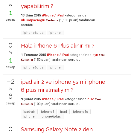
oy
yapabilirim ?
1
13 Ekim 2015
iPhone / iPad
kategorisinde
cevap
ufukarpacioglu
(
1,130
puan)
tarafından
Yardımcı
soruldu
iphone6plus
iphone
0
Hala iPhone 6 Plus alınır mı ?
oy
1 Temmuz 2015
iPhone / iPad
kategorisinde
qyn
Yeni
1
(
150
puan)
tarafından
soruldu
Kullanıcı
cevap
iphone6plus
iphone
–2
ipad air 2 ve iphone 5s mi iphone
oy
6 plus mı almalıyım ?
6
9 Şubat 2015
iPhone / iPad
kategorisinde
nise
Yeni
cevap
(
100
puan)
tarafından
soruldu
Kullanıcı
ipad-air
iphone6
ipad
iphone5s
iphone
iphone6plus
0
Samsung Galaxy Note 2 den