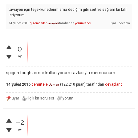
tavsiyen için teşekkür ederim ama dediğim gibi sert ve sağlam bir kılıf
istiyorum.
14 Şubat 2016
gizemonder
tarafından
yorumlandı
Deneyimli
0
oy
spigen tough armor kullanıyorum fazlasıyla memnunum.
14 Şubat 2016
demirtele
(
122,210
puan)
tarafından
cevaplandı
Uzman
–2
oy