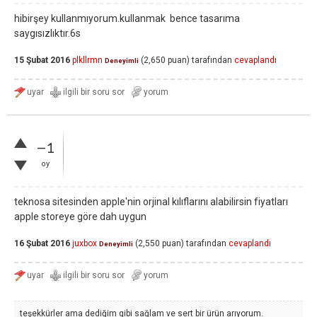
hibirşey kullanmıyorum.kullanmak bence tasarıma
saygısızlıktır.6s
15 Şubat 2016
plkllrmn
(
2,650
puan)
tarafından
cevaplandı
Deneyimli
–1
oy
teknosa sitesinden apple'nin orjinal kılıflarını alabilirsin fiyatları
apple storeye göre dah uygun
16 Şubat 2016
juxbox
(
2,550
puan)
tarafından
cevaplandı
Deneyimli
teşekkürler ama dediğim gibi sağlam ve sert bir ürün arıyorum.