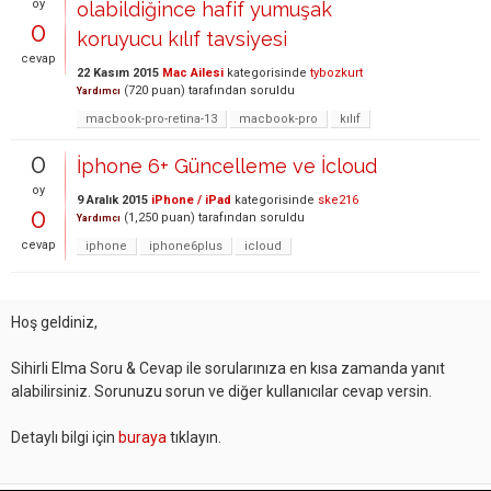
oy
olabildiğince hafif yumuşak
0
koruyucu kılıf tavsiyesi
cevap
22 Kasım 2015
Mac Ailesi
kategorisinde
tybozkurt
(
720
puan)
tarafından
soruldu
Yardımcı
macbook-pro-retina-13
macbook-pro
kılıf
0
İphone 6+ Güncelleme ve İcloud
oy
9 Aralık 2015
iPhone / iPad
kategorisinde
ske216
0
(
1,250
puan)
tarafından
soruldu
Yardımcı
cevap
iphone
iphone6plus
icloud
Hoş geldiniz,
Sihirli Elma Soru & Cevap ile sorularınıza en kısa zamanda yanıt
alabilirsiniz. Sorunuzu sorun ve diğer kullanıcılar cevap versin.
Detaylı bilgi için
buraya
tıklayın.