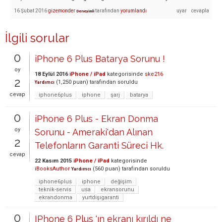
16 Şubat 2016
gizemonder
tarafından
yorumlandı
Deneyimli
İlgili sorular
0
iPhone 6 Plus Batarya Sorunu !
oy
18 Eylül 2016
iPhone / iPad
kategorisinde
ske216
2
(
1,250
puan)
tarafından
soruldu
Yardımcı
cevap
iphone6plus
iphone
şarj
batarya
0
iPhone 6 Plus - Ekran Donma
oy
Sorunu - Ameraki'dan Alınan
2
Telefonların Garanti Süreci Hk.
cevap
22 Kasım 2015
iPhone / iPad
kategorisinde
iBooksAuthor
(
560
puan)
tarafından
soruldu
Yardımcı
iphone6plus
iphone
değişim
teknik-servis
usa
ekransorunu
ekrandonma
yurtdışıgaranti
0
IPhone 6 Plus 'ın ekranı kırıldı ne