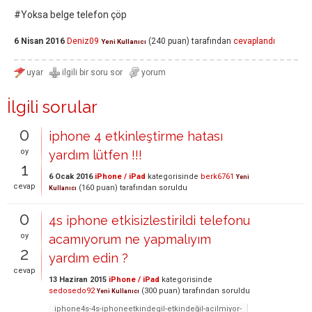
#Yoksa belge telefon çöp
6 Nisan 2016
Deniz09
(
240
puan)
tarafından
cevaplandı
Yeni Kullanıcı
İlgili sorular
0
iphone 4 etkinleştirme hatası
oy
yardım lütfen !!!
1
6 Ocak 2016
iPhone / iPad
kategorisinde
berk6761
Yeni
cevap
(
160
puan)
tarafından
soruldu
Kullanıcı
0
4s iphone etkisizlestirildi telefonu
oy
acamıyorum ne yapmalıyım
2
yardım edin ?
cevap
13 Haziran 2015
iPhone / iPad
kategorisinde
sedosedo92
(
300
puan)
tarafından
soruldu
Yeni Kullanıcı
iphone4s-4s-iphoneetkindegil-etkindeğil-acilmiyor-