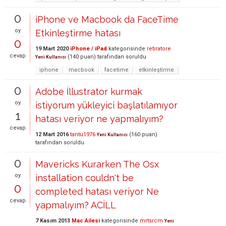
0
iPhone ve Macbook da FaceTime
oy
Etkinleştirme hatası
0
19 Mart 2020
iPhone / iPad
kategorisinde
retiratore
cevap
(
140
puan)
tarafından
soruldu
Yeni Kullanıcı
iphone
macbook
facetime
etkinleştirme
0
Adobe İllustrator kurmak
oy
istiyorum yükleyici başlatılamıyor
1
hatası veriyor ne yapmalıyım?
cevap
12 Mart 2016
tantu1976
(
160
puan)
Yeni Kullanıcı
tarafından
soruldu
0
Mavericks Kurarken The Osx
oy
installation couldn't be
0
completed hatası veriyor Ne
cevap
yapmalıyım? ACİLL
7 Kasım 2013
Mac Ailesi
kategorisinde
mrtsrcm
Yeni