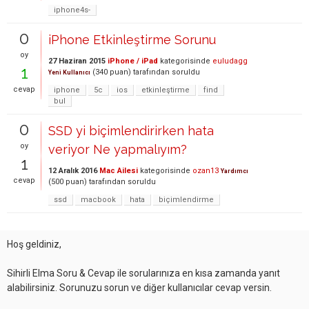
iphone4s-
0
iPhone Etkinleştirme Sorunu
oy
27 Haziran 2015
iPhone / iPad
kategorisinde
euludagg
1
(
340
puan)
tarafından
soruldu
Yeni Kullanıcı
cevap
iphone
5c
ios
etkinleştirme
find
bul
0
SSD yi biçimlendirirken hata
oy
veriyor Ne yapmalıyım?
1
12 Aralık 2016
Mac Ailesi
kategorisinde
ozan13
Yardımcı
cevap
(
500
puan)
tarafından
soruldu
ssd
macbook
hata
biçimlendirme
Hoş geldiniz,
Sihirli Elma Soru & Cevap ile sorularınıza en kısa zamanda yanıt
alabilirsiniz. Sorunuzu sorun ve diğer kullanıcılar cevap versin.