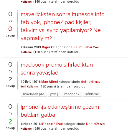
(
140
puan)
tarafından
soruldu
Kullanıcı
0
mavericksten sonra itunesda info
oy
tab yok, iphone/ipad kişiler,
0
takvim vs. sync yapilamiyor? Ne
cevap
yapmalıyım?
2 Kasım 2013
Diğer
kategorisinde
Selim Bahar
Yeni
(
120
puan)
tarafından
soruldu
Kullanıcı
0
macbook promu sıfırladıktan
oy
sonra yavaşladı
2
10 Eylül 2016
Mac Ailesi
kategorisinde
defneyilmaz
cevap
(
120
puan)
tarafından
soruldu
Yeni Kullanıcı
macbook-pro
yavaş
macbook
sıfırlama
0
İphone-4s etkinleştirme çözüm
oy
buldum galba
2
6 Nisan 2016
iPhone / iPad
kategorisinde
Deniz09
Yeni
cevap
(
240
puan)
tarafından
soruldu
Kullanıcı