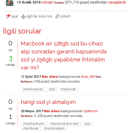
13 Aralık 2016
cüneyt
(
371,710
puan)
tarafından
cevaplandı
Uzman
İlgili sorular
0
Macbook air 128gb ssd bu cihazı
oy
alıp sonradan garanti kapsamında
3
ssd yi 256gb yapabilme ihtimalim
cevap
var mı?
11 Eylül 2017
Mac Ailesi
kategorisinde
Kub_353
Yeni
(
150
puan)
tarafından
soruldu
Kullanıcı
macbook-air
ssd
macbook
0
hangi ssd yi almalıyım
oy
20 Mayıs 2017
Mac Ailesi
kategorisinde
Sydkrmn
1
(
1,220
puan)
tarafından
soruldu
Yardımcı
cevap
macbook-pro
macbook-pro-ssd
ssd
macbook
macbookpro