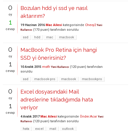
0
Bozulan hdd yi ssd ye nasıl
oy
aktarırım?
1
19 Haziran 2016
Mac Ailesi
kategorisinde
Chevy2
Yeni
cevap
(
170
puan)
tarafından
soruldu
Kullanıcı
ssd
hdd
mac
macbook
0
MacBook Pro Retina için hangi
oy
SSD yi önerirsiniz?
1
10 Aralık 2015
mstfr
(
120
puan)
tarafından
Yeni Kullanıcı
cevap
soruldu
ssd
macbook-pro
macbook
macbookpro
0
Excel dosyasındaki Mail
oy
adreslerine tıkladığımda hata
1
veriyor
cevap
4 Aralık 2017
Mac Ailesi
kategorisinde
Önder.Acar
Yeni
(
120
puan)
tarafından
soruldu
Kullanıcı
hata
excel
mail
outlook