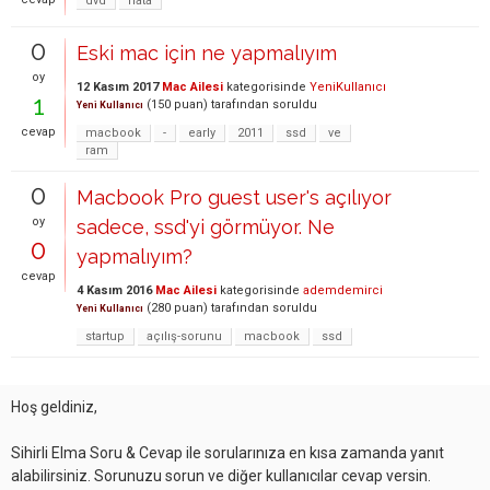
dvd
hata
0
Eski mac için ne yapmalıyım
oy
12 Kasım 2017
Mac Ailesi
kategorisinde
YeniKullanıcı
1
(
150
puan)
tarafından
soruldu
Yeni Kullanıcı
cevap
macbook
-
early
2011
ssd
ve
ram
0
Macbook Pro guest user's açılıyor
oy
sadece, ssd'yi görmüyor. Ne
0
yapmalıyım?
cevap
4 Kasım 2016
Mac Ailesi
kategorisinde
ademdemirci
(
280
puan)
tarafından
soruldu
Yeni Kullanıcı
startup
açılış-sorunu
macbook
ssd
Hoş geldiniz,
Sihirli Elma Soru & Cevap ile sorularınıza en kısa zamanda yanıt
alabilirsiniz. Sorunuzu sorun ve diğer kullanıcılar cevap versin.