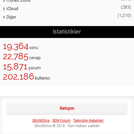
iTunes Store
(283)
iCloud
(1,210)
Diğer
İstatistikler
19,364
soru
22,785
cevap
15,871
yorum
202,186
kullanıcı
İletişim
SihirliElma
SDN Forum
Teknoloji Haberleri
SihirliElma © 2018 - Tüm hakları saklıdır