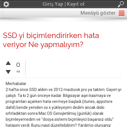
Giriş Yap | Kayıt ol
Menüyü göster
SSD yi biçimlendirirken hata
veriyor Ne yapmalıyım?
0
oy
Merhabalar
2 hafta önce SSD aldım ve 2012 macbook pro ya taktım. Gayet iyi
çalıştı. Ta ki 2 gün önceye kadar. Bilgisayar aşırı kasmaya ve
programları açarken hata vermeye başladı (itunes, appstore
dahil) bende yeniden os x yükleyeyim dedim ancak diski
sıfırladıktan sonra Mac OS Genişletilmiş (günlük) olarak
biçimleyemedim ve "dosya sistemi biçimleyici başarısız oldu"
hatasını verdi. Bunu nasıl düzeltebilirim? Yardımcı olursanız