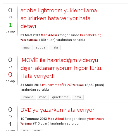
0
adobe lightroom yuklendi ama
oy
acılırlırken hata veriyor hata
1
detayı
cevap
31 Mart 2017
Mac Ailesi
kategorisinde
burcakeksioglu
(
150
puan)
tarafından
soruldu
Yeni Kullanıcı
mac
adobe
hata
0
İMOVİE ile hazırladığım videoyu
oy
dışarı aktaramıyorum hiçbir türlü.
0
Hata veriyor.!!
cevap
31 Aralık 2016
muhammedfk1997
(
2,450
puan)
Yardımcı
tarafından
soruldu
imovie
mac
quick-time
hata
0
DVD'ye yazarken hata veriyor
oy
10 Temmuz 2013
Mac Ailesi
kategorisinde
y.temizcan
1
(
910
puan)
tarafından
soruldu
Yardımcı
cevap