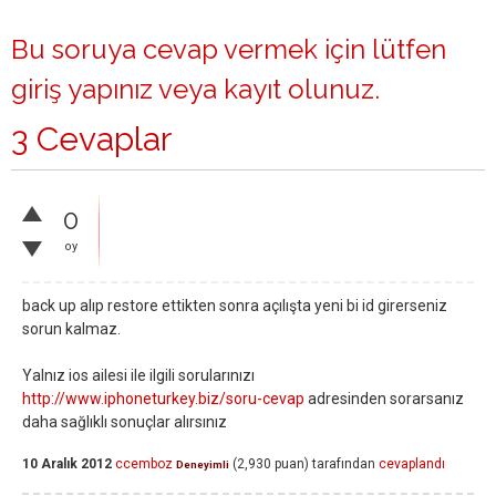
Bu soruya cevap vermek için lütfen
giriş yapınız
veya
kayıt olunuz
.
3 Cevaplar
0
oy
back up alıp restore ettikten sonra açılışta yeni bi id girerseniz
sorun kalmaz.
Yalnız ios ailesi ile ilgili sorularınızı
http://www.iphoneturkey.biz/soru-cevap
adresinden sorarsanız
daha sağlıklı sonuçlar alırsınız
10 Aralık 2012
ccemboz
(
2,930
puan)
tarafından
cevaplandı
Deneyimli