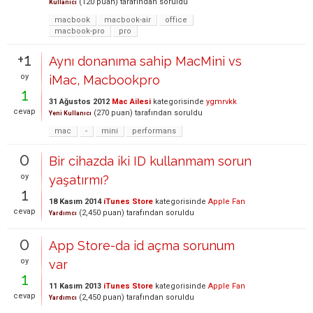
(
120
puan)
tarafından
soruldu
Kullanıcı
macbook
macbook-air
office
macbook-pro
pro
+1
Aynı donanıma sahip MacMini vs
oy
iMac, Macbookpro
1
31 Ağustos 2012
Mac Ailesi
kategorisinde
ygmrvkk
cevap
(
270
puan)
tarafından
soruldu
Yeni Kullanıcı
mac
-
mini
performans
0
Bir cihazda iki ID kullanmam sorun
oy
yaşatırmı?
1
18 Kasım 2014
iTunes Store
kategorisinde
Apple Fan
cevap
(
2,450
puan)
tarafından
soruldu
Yardımcı
0
App Store-da id açma sorunum
oy
var
1
11 Kasım 2013
iTunes Store
kategorisinde
Apple Fan
cevap
(
2,450
puan)
tarafından
soruldu
Yardımcı