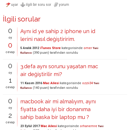
İlgili sorular
0
Aynı id ye sahip 2 iphone un id
oy
lerini nasıl değiştiririm.
0
5 Aralık 2012
iTunes Store
kategorisinde
omer
Yeni
cevap
(
390
puan)
tarafından
soruldu
Kullanıcı
0
3.defa aynı sorunu yaşatan mac
oy
air değiştirilir mi?
1
11 Kasım 2016
Mac Ailesi
kategorisinde
ozzii34
Yeni
cevap
(
140
puan)
tarafından
soruldu
Kullanıcı
0
macbook air mi almalıyım, aynı
oy
fiyatta daha iyi bir donanıma
2
sahip baska bir laptop mu ?
cevap
23 Eylül 2017
Mac Ailesi
kategorisinde
orhanemre
Yeni