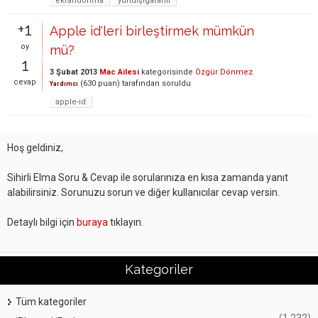
ekrandonma
yurtdışıgaranti
+1
Apple id'leri birleştirmek mümkün
oy
mü?
1
3 Şubat 2013
Mac Ailesi
kategorisinde
Özgür Dönmez
cevap
(
630
puan)
tarafından
soruldu
Yardımcı
apple-id
Hoş geldiniz,
Sihirli Elma Soru & Cevap ile sorularınıza en kısa zamanda yanıt
alabilirsiniz. Sorunuzu sorun ve diğer kullanıcılar cevap versin.
Detaylı bilgi için
buraya
tıklayın.
Kategoriler
Tüm kategoriler