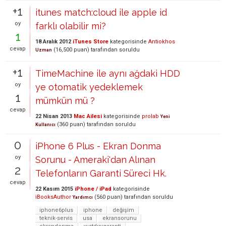
+1
itunes match:cloud ile apple id
oy
farklı olabilir mi?
1
18 Aralık 2012
iTunes Store
kategorisinde
Antiokhos
cevap
(
16,500
puan)
tarafından
soruldu
Uzman
+1
TimeMachine ile aynı ağdaki HDD
oy
ye otomatik yedeklemek
1
mümkün mü ?
cevap
22 Nisan 2013
Mac Ailesi
kategorisinde
prolab
Yeni
(
360
puan)
tarafından
soruldu
Kullanıcı
0
iPhone 6 Plus - Ekran Donma
oy
Sorunu - Ameraki'dan Alınan
2
Telefonların Garanti Süreci Hk.
cevap
22 Kasım 2015
iPhone / iPad
kategorisinde
iBooksAuthor
(
560
puan)
tarafından
soruldu
Yardımcı
iphone6plus
iphone
değişim
teknik-servis
usa
ekransorunu