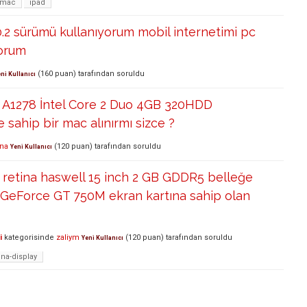
mac
ipad
0.2 sürümü kullanıyorum mobil internetimi pc
orum
(
160
puan)
tarafından
soruldu
ni Kullanıcı
A1278 İntel Core 2 Duo 4GB 320HDD
ne sahip bir mac alınırmı sizce ?
ena
(
120
puan)
tarafından
soruldu
Yeni Kullanıcı
retina haswell 15 inch 2 GB GDDR5 belleğe
 GeForce GT 750M ekran kartına sahip olan
i
kategorisinde
zaliym
(
120
puan)
tarafından
soruldu
Yeni Kullanıcı
ina-display