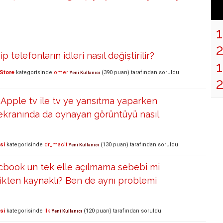
p telefonların idleri nasıl değiştirilir?
1
Store
kategorisinde
omer
(
390
puan)
tarafından
soruldu
Yeni Kullanıcı
Apple tv ile tv ye yansıtma yaparken
kranında da oynayan görüntüyü nasıl
si
kategorisinde
dr_macit
(
130
puan)
tarafından
soruldu
Yeni Kullanıcı
book un tek elle açılmama sebebi mi
likten kaynaklı? Ben de aynı problemi
si
kategorisinde
Ilk
(
120
puan)
tarafından
soruldu
Yeni Kullanıcı