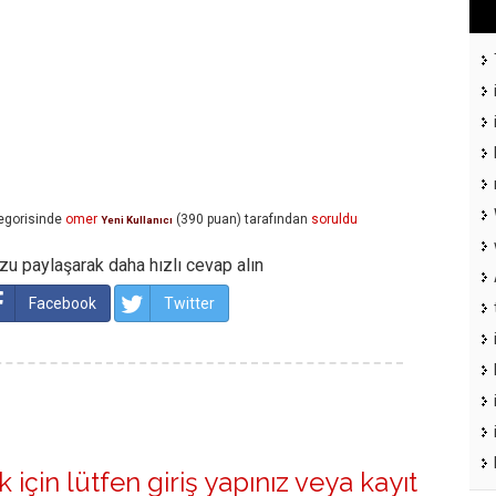
egorisinde
omer
(
390
puan)
tarafından
soruldu
Yeni Kullanıcı
u paylaşarak daha hızlı cevap alın
Facebook
Twitter
 için lütfen
giriş yapınız
veya
kayıt