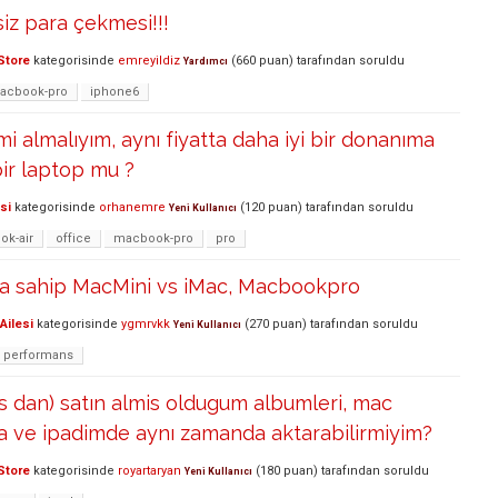
siz para çekmesi!!!
Store
kategorisinde
emreyildiz
(
660
puan)
tarafından
soruldu
Yardımcı
acbook-pro
iphone6
i almalıyım, aynı fiyatta daha iyi bir donanıma
ir laptop mu ?
si
kategorisinde
orhanemre
(
120
puan)
tarafından
soruldu
Yeni Kullanıcı
k-air
office
macbook-pro
pro
a sahip MacMini vs iMac, Macbookpro
Ailesi
kategorisinde
ygmrvkk
(
270
puan)
tarafından
soruldu
Yeni Kullanıcı
performans
s dan) satın almis oldugum albumleri, mac
a ve ipadimde aynı zamanda aktarabilirmiyim?
Store
kategorisinde
royartaryan
(
180
puan)
tarafından
soruldu
Yeni Kullanıcı