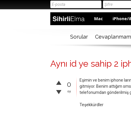
Mac
iPhone/i
Sorular
Cevaplanmam
Aynı id ye sahip 2 iph
Eşimin ve benim iphone ları
0
gitmiyor. Benim attığım sms
oy
telefonumdan gönderilmiş 
Teşekkürdler