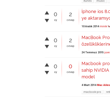
itunes
music
İphone ios 8.
0
2
ye aktaramıy
oy
cevap
10 Aralık 2014
minik
Ye
MacBook Pro 
0
2
özelliklikleri
oy
cevap
24 Temmuz 2015
juv
Macbook pro 
0
0
sahip NVIDIA
oy
cevap
model
4 Mart 2014
Mac Ailes
macbook-pro
ret