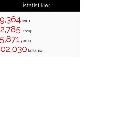
İstatistikler
19,364
soru
22,785
cevap
5,871
yorum
202,030
kullanıcı