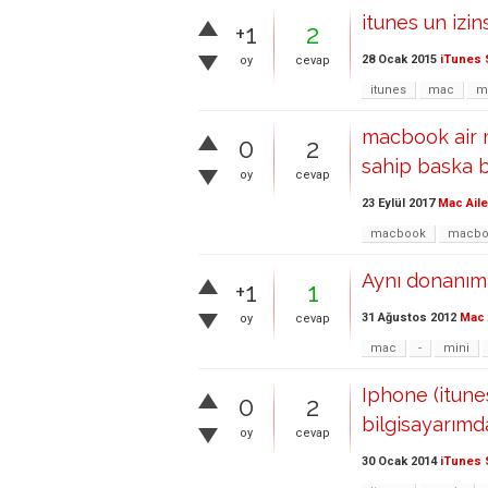
itunes un izin
+1
2
28 Ocak 2015
iTunes 
oy
cevap
itunes
mac
m
macbook air m
0
2
sahip baska b
oy
cevap
23 Eylül 2017
Mac Aile
macbook
macboo
Aynı donanım
+1
1
31 Ağustos 2012
Mac 
oy
cevap
mac
-
mini
Iphone (itune
0
2
bilgisayarımd
oy
cevap
30 Ocak 2014
iTunes 