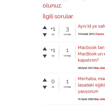
olunuz
.
İlgili sorular
Aynı İd ye sahi
+1
3
10 Aralık 2012
iTunes 
oy
cevap
Macbook tan 
+1
1
MacBook un e
oy
cevap
kapatırım?
28 Eylül 2012
Mac Aile
Merhaba, mac
0
1
lasadaki eğik
oy
cevap
yasıyorum
15 Eylül 2020
Mac Aile