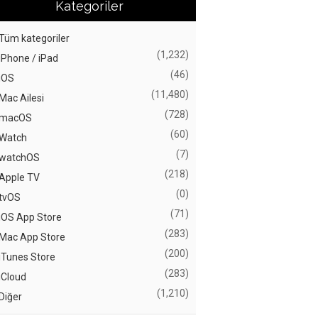
Kategoriler
Tüm kategoriler
(1,232)
iPhone / iPad
(46)
iOS
(11,480)
Mac Ailesi
(728)
macOS
(60)
Watch
(7)
watchOS
(218)
Apple TV
(0)
tvOS
(71)
iOS App Store
(283)
Mac App Store
(200)
iTunes Store
(283)
iCloud
(1,210)
Diğer