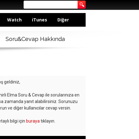
Watch
iTunes
Diğer
Soru&Cevap Hakkında
ş geldiniz,
hirli Elma Soru & Cevap ile sorularınıza en
sa zamanda yanıt alabilirsiniz. Sorunuzu
run ve diğer kullanıcılar cevap versin.
taylı bilgi için
buraya
tıklayın.