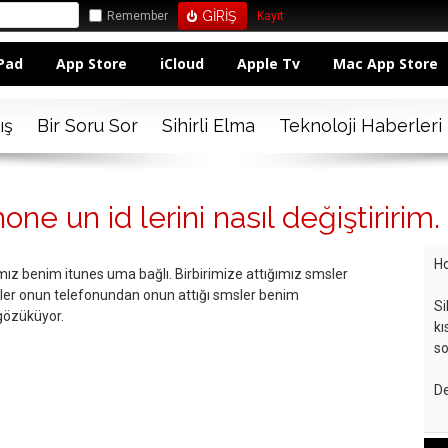
Remember
Kayıt
Pad
App Store
iCloud
Apple Tv
Mac App Store
ış
Bir Soru Sor
Sihirli Elma
Teknoloji Haberleri
one un id lerini nasıl değiştiririm.
Ho
mız benim itunes uma bağlı. Birbirimize attığımız smsler
ler onun telefonundan onun attığı smsler benim
Si
gözüküyor.
kı
so
De