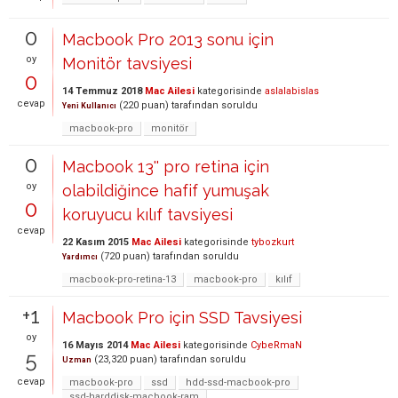
0
Macbook Pro 2013 sonu için
oy
Monitör tavsiyesi
0
14 Temmuz 2018
Mac Ailesi
kategorisinde
aslalabislas
cevap
(
220
puan)
tarafından
soruldu
Yeni Kullanıcı
macbook-pro
monitör
0
Macbook 13'' pro retina için
oy
olabildiğince hafif yumuşak
0
koruyucu kılıf tavsiyesi
cevap
22 Kasım 2015
Mac Ailesi
kategorisinde
tybozkurt
(
720
puan)
tarafından
soruldu
Yardımcı
macbook-pro-retina-13
macbook-pro
kılıf
+1
Macbook Pro için SSD Tavsiyesi
oy
16 Mayıs 2014
Mac Ailesi
kategorisinde
CybeRmaN
5
(
23,320
puan)
tarafından
soruldu
Uzman
cevap
macbook-pro
ssd
hdd-ssd-macbook-pro
ssd-harddisk-macbook-ram