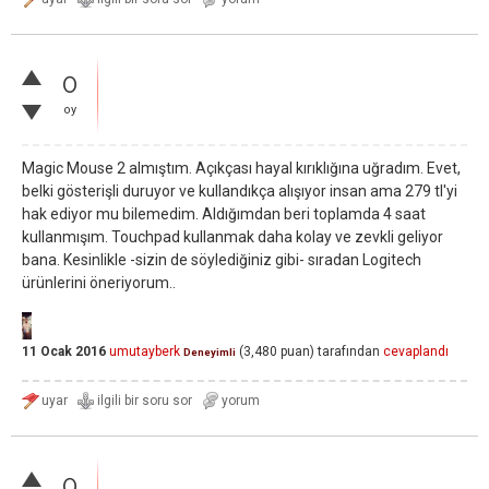
0
oy
Magic Mouse 2 almıştım. Açıkçası hayal kırıklığına uğradım. Evet,
belki gösterişli duruyor ve kullandıkça alışıyor insan ama 279 tl'yi
hak ediyor mu bilemedim. Aldığımdan beri toplamda 4 saat
kullanmışım. Touchpad kullanmak daha kolay ve zevkli geliyor
bana. Kesinlikle -sizin de söylediğiniz gibi- sıradan Logitech
ürünlerini öneriyorum..
11 Ocak 2016
umutayberk
(
3,480
puan)
tarafından
cevaplandı
Deneyimli
0