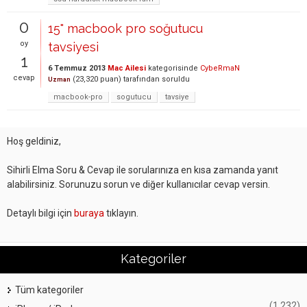
0
15" macbook pro soğutucu
oy
tavsiyesi
1
6 Temmuz 2013
Mac Ailesi
kategorisinde
CybeRmaN
cevap
(
23,320
puan)
tarafından
soruldu
Uzman
macbook-pro
sogutucu
tavsiye
Hoş geldiniz,
Sihirli Elma Soru & Cevap ile sorularınıza en kısa zamanda yanıt
alabilirsiniz. Sorunuzu sorun ve diğer kullanıcılar cevap versin.
Detaylı bilgi için
buraya
tıklayın.
Kategoriler
Tüm kategoriler
(1,232)