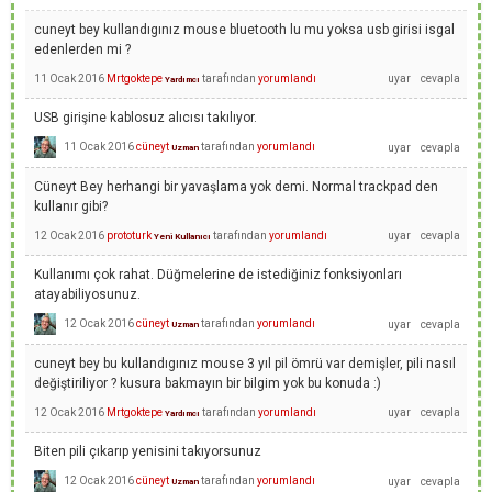
cuneyt bey kullandıgınız mouse bluetooth lu mu yoksa usb girisi isgal
edenlerden mi ?
11 Ocak 2016
Mrtgoktepe
tarafından
yorumlandı
Yardımcı
USB girişine kablosuz alıcısı takılıyor.
11 Ocak 2016
cüneyt
tarafından
yorumlandı
Uzman
Cüneyt Bey herhangi bir yavaşlama yok demi. Normal trackpad den
kullanır gibi?
12 Ocak 2016
prototurk
tarafından
yorumlandı
Yeni Kullanıcı
Kullanımı çok rahat. Düğmelerine de istediğiniz fonksiyonları
atayabiliyosunuz.
12 Ocak 2016
cüneyt
tarafından
yorumlandı
Uzman
cuneyt bey bu kullandıgınız mouse 3 yıl pil ömrü var demişler, pili nasıl
değiştiriliyor ? kusura bakmayın bir bilgim yok bu konuda :)
12 Ocak 2016
Mrtgoktepe
tarafından
yorumlandı
Yardımcı
Biten pili çıkarıp yenisini takıyorsunuz
12 Ocak 2016
cüneyt
tarafından
yorumlandı
Uzman