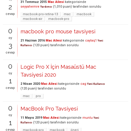
31 Temmuz 2015
Mac Ailesi
kategorisinde
2
seyyahemre
(
1,010
puan)
tarafından
soruldu
Yardımcı
cevap
macbook-pro-retina-13
mac
macbook
macbook-air
macbook-pro
0
macbook pro mouse tavsiyesi
oy
21 Haziran 2016
Mac Ailesi
kategorisinde
caylaq1
Yeni
3
(
120
puan)
tarafından
soruldu
Kullanıcı
cevap
0
Logic Pro X İçin Masaüstü Mac
oy
Tavsiyesi 2020
1
2 Nisan 2020
Mac Ailesi
kategorisinde
cag
Yeni Kullanıcı
cevap
(
120
puan)
tarafından
soruldu
mac
pro
0
MacBook Pro Tavsiyesi
oy
11 Mayıs 2019
Mac Ailesi
kategorisinde
munlu
Yeni
1
(
120
puan)
tarafından
soruldu
Kullanıcı
cevap
macbook-pro
macbook
öneri