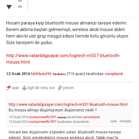
oy
Hocam paraya kıyıp bluetooth mouse almanızı tavsiye ederim.
Benim aklıma baştan gelmemişti, wireless alıcılı mouse aldım
hem alıcı bi usb girişi meşgul ediyor hemde kötü görüntü oluyor.
Size tavsiyem de şudur;
http://www.vatanbilgisayar.com/logitech-m557-bluetooth-
mouse.html
12 Ocak 2016
fatihbulut95
(
710
puan)
tarafından
cevaplandı
Yardımcı
http://www.vatanbilgisayar.com/logitech-m557-bluetooth-mouse.html
Bu mouse almayı düşünüyorum düşünceniz nedir ?
13 Ocak 2016
muhammedfk1997
tarafından
yorumlandı
Yardımcı
13 Ocak 2016
muhammedfk1997
tarafından
düzenlendi
Hocam ben düşüncemi söyledim zaten. Bluetooth mouse tavsiye
ederim. Sizin gönderdiğiniz mouse wireless alıcılı. Tabiki mac'le