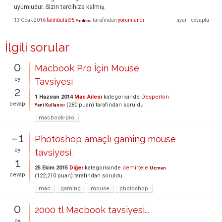
uyumludur. Sizin tercihize kalmış.
13 Ocak 2016
fatihbulut95
tarafından
yorumlandı
Yardımcı
İlgili sorular
0
Macbook Pro İçin Mouse
oy
Tavsiyesi
2
1 Haziran 2014
Mac Ailesi
kategorisinde
Desperlon
cevap
(
280
puan)
tarafından
soruldu
Yeni Kullanıcı
macbook-pro
–1
Photoshop amaçlı gaming mouse
oy
tavsiyesi.
1
25 Ekim 2015
Diğer
kategorisinde
demirtele
Uzman
cevap
(
122,210
puan)
tarafından
soruldu
mac
gaming
mouse
photoshop
0
2000 tl Macbook tavsiyesi...
oy