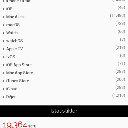
iPhone / iPad
(46)
iOS
(11,480)
Mac Ailesi
(728)
macOS
(60)
Watch
(7)
watchOS
(218)
Apple TV
(0)
tvOS
(71)
iOS App Store
(283)
Mac App Store
(200)
iTunes Store
(283)
iCloud
(1,210)
Diğer
İstatistikler
19,364
soru