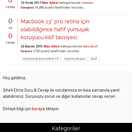
10 Ocak 2017
Mac Ailesi
kategorisinde
maniac
cevap
(
4,280
puan)
tarafından
soruldu
Deneyimli
0
Macbook 13'' pro retina için
oy
olabildiğince hafif yumuşak
0
koruyucu kılıf tavsiyesi
cevap
22 Kasım 2015
Mac Ailesi
kategorisinde
tybozkurt
(
720
puan)
tarafından
soruldu
Yardımcı
macbook-pro-retina-13
macbook-pro
kılıf
Hoş geldiniz,
Sihirli Elma Soru & Cevap ile sorularınıza en kısa zamanda yanıt
alabilirsiniz. Sorunuzu sorun ve diğer kullanıcılar cevap versin.
Detaylı bilgi için
buraya
tıklayın.
Kategoriler