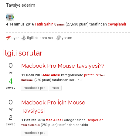
Tavsiye ederim
4 Temmuz 2016
Fatih Şahin
(
27,630
puan)
tarafından
cevaplandı
Uzman
İlgili sorular
0
Macbook Pro Mouse tavsiyesi??
oy
11 Ocak 2016
Mac Ailesi
kategorisinde
prototurk
Yeni
4
(
230
puan)
tarafından
soruldu
Kullanıcı
cevap
macbook-pro
mac
0
Macbook Pro İçin Mouse
oy
Tavsiyesi
2
1 Haziran 2014
Mac Ailesi
kategorisinde
Desperlon
cevap
(
280
puan)
tarafından
soruldu
Yeni Kullanıcı
macbook-pro