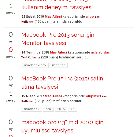
1
kullanım deneyimi tavsiyesi
cevap
22 Şubat 2019
Mac Ailesi
kategorisinde
alico
Yeni
(
150
puan)
tarafından
soruldu
Kullanıcı
0
Macbook Pro 2013 sonu için
oy
Monitör tavsiyesi
0
14 Temmuz 2018
Mac Ailesi
kategorisinde
aslalabislas
cevap
(
220
puan)
tarafından
soruldu
Yeni Kullanıcı
macbook-pro
monitör
0
MacBook Pro 15 inc (2015) satin
oy
alma tavsiyesi
1
15 Nisan 2017
Mac Ailesi
kategorisinde
olupiksel
Yeni
cevap
(
120
puan)
tarafından
soruldu
Kullanıcı
macbook
pro
2015
15
0
macbook pro (13'' mid 2010) için
oy
uyumlu ssd tavsiyesi
0