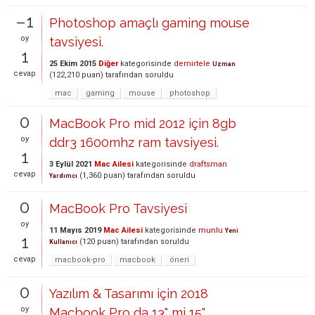
–1
Photoshop amaçlı gaming mouse
oy
tavsiyesi.
1
25 Ekim 2015
Diğer
kategorisinde
demirtele
Uzman
cevap
(
122,210
puan)
tarafından
soruldu
mac
gaming
mouse
photoshop
0
MacBook Pro mid 2012 için 8gb
oy
ddr3 1600mhz ram tavsiyesi.
1
3 Eylül 2021
Mac Ailesi
kategorisinde
draftsman
cevap
(
1,360
puan)
tarafından
soruldu
Yardımcı
0
MacBook Pro Tavsiyesi
oy
11 Mayıs 2019
Mac Ailesi
kategorisinde
munlu
Yeni
1
(
120
puan)
tarafından
soruldu
Kullanıcı
cevap
macbook-pro
macbook
öneri
0
Yazılım & Tasarımı için 2018
oy
Macbook Pro da 13" mi 15"