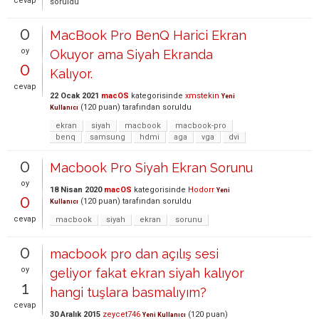
cevap
soruldu
0
MacBook Pro BenQ Harici Ekran
oy
Okuyor ama Siyah Ekranda
0
Kalıyor.
cevap
22 Ocak 2021
macOS
kategorisinde
xmstekin
Yeni
(
120
puan)
tarafından
soruldu
Kullanıcı
ekran
siyah
macbook
macbook-pro
benq
samsung
hdmi
aga
vga
dvi
0
Macbook Pro Siyah Ekran Sorunu
oy
18 Nisan 2020
macOS
kategorisinde
Hodorr
Yeni
0
(
120
puan)
tarafından
soruldu
Kullanıcı
cevap
macbook
siyah
ekran
sorunu
0
macbook pro dan açılış sesi
oy
geliyor fakat ekran siyah kalıyor
1
hangi tuşlara basmalıyım?
cevap
30 Aralık 2015
zeycet746
(
120
puan)
Yeni Kullanıcı