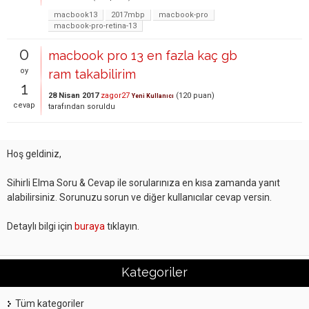
macbook13
2017mbp
macbook-pro
macbook-pro-retina-13
0
macbook pro 13 en fazla kaç gb
oy
ram takabilirim
1
28 Nisan 2017
zagor27
(
120
puan)
Yeni Kullanıcı
cevap
tarafından
soruldu
Hoş geldiniz,
Sihirli Elma Soru & Cevap ile sorularınıza en kısa zamanda yanıt
alabilirsiniz. Sorunuzu sorun ve diğer kullanıcılar cevap versin.
Detaylı bilgi için
buraya
tıklayın.
Kategoriler
Tüm kategoriler