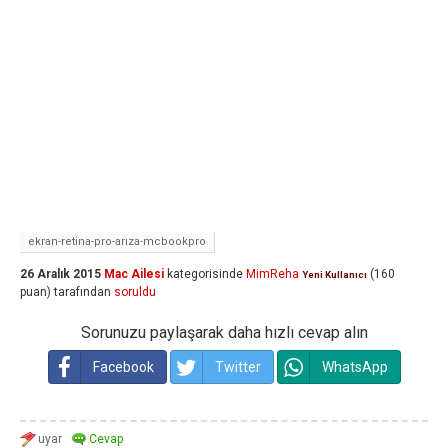
ekran-retina-pro-arıza-mcbookpro
26 Aralık 2015
Mac Ailesi
kategorisinde
MimReha
(
160
Yeni Kullanıcı
puan)
tarafından
soruldu
Sorunuzu paylaşarak daha hızlı cevap alın
Facebook
Twitter
WhatsApp