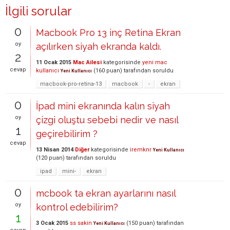
İlgili sorular
0
Macbook Pro 13 inç Retina Ekran
oy
açılırken siyah ekranda kaldı.
2
11 Ocak 2015
Mac Ailesi
kategorisinde
yeni mac
cevap
kullanıcı
(
160
puan)
tarafından
soruldu
Yeni Kullanıcı
macbook-pro-retina-13
macbook
-
ekran
0
İpad mini ekranında kalın siyah
oy
çizgi oluştu sebebi nedir ve nasıl
1
geçirebilirim ?
cevap
13 Nisan 2014
Diğer
kategorisinde
iremknr
Yeni Kullanıcı
(
120
puan)
tarafından
soruldu
ipad
mini-
ekran
0
mcbook ta ekran ayarlarını nasıl
oy
kontrol edebilirim?
1
3 Ocak 2015
ss sakin
(
150
puan)
tarafından
Yeni Kullanıcı