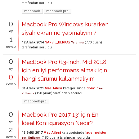
tarafından
soruldu
macbook
macbook-pro
0
Macbook Pro Windows kurarken
oy
siyah ekran ne yapmalıyım ?
1
12 Aralık 2014
NARSIL_BERKAY
(
770
puan)
Yardımcı
cevap
tarafından
soruldu
0
MacBook Pro (13-inch, Mid 2012)
oy
için en iyi performans almak için
0
hangi sürümü kullanmalıyım
cevap
31 Aralık 2021
Mac Ailesi
kategorisinde
dora17
Yeni
(
120
puan)
tarafından
soruldu
Kullanıcı
macbook-pro
0
Macbook Pro 2017 13" İçin En
oy
İdeal Konfigürasyon Nedir?
2
13 Eylül 2017
Mac Ailesi
kategorisinde
jagermeister
cevap
(
180
puan)
tarafından
soruldu
Yeni Kullanıcı