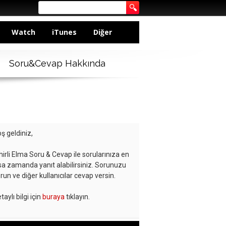
Watch
iTunes
Diğer
Soru&Cevap Hakkında
ş geldiniz,
hirli Elma Soru & Cevap ile sorularınıza en
sa zamanda yanıt alabilirsiniz. Sorunuzu
run ve diğer kullanıcılar cevap versin.
taylı bilgi için
buraya
tıklayın.