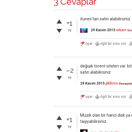
3 Cevaplar
itunes'tan satin alabilirsiniz.
+1
29 Kasım 2015
erkam
oy
Uz
değişik torent siteleri var. bi
–2
satın alabilirsiniz
oy
29 Kasım 2015
plkllrmn
Deneyiml
Müzik olan bir harici disk y
+1
taşıyabilirsiniz.
oy