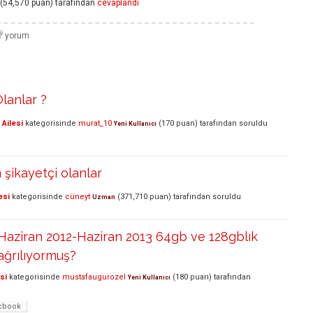
(
54,570
puan)
tarafından
cevaplandı
Olanlar ?
Ailesi
kategorisinde
murat_10
(
170
puan)
tarafından
soruldu
Yeni Kullanıcı
şikayetçi olanlar
esi
kategorisinde
cüneyt
(
371,710
puan)
tarafından
soruldu
Uzman
Haziran 2012-Haziran 2013 64gb ve 128gblık
çağrılıyormuş?
si
kategorisinde
mustafaugurozel
(
180
puan)
tarafından
Yeni Kullanıcı
cbook