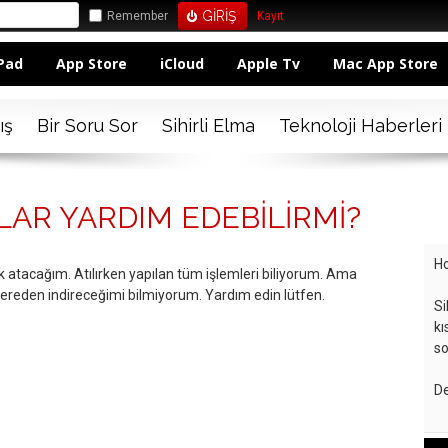
Remember
Kayıt
Pad
App Store
iCloud
Apple Tv
Mac App Store
ış
Bir Soru Sor
Sihirli Elma
Teknoloji Haberleri
AR YARDIM EDEBİLİRMİ?
Ho
atacağım. Atılırken yapılan tüm işlemleri biliyorum. Ama
nereden indireceğimi bilmiyorum. Yardım edin lütfen.
Si
kı
so
De