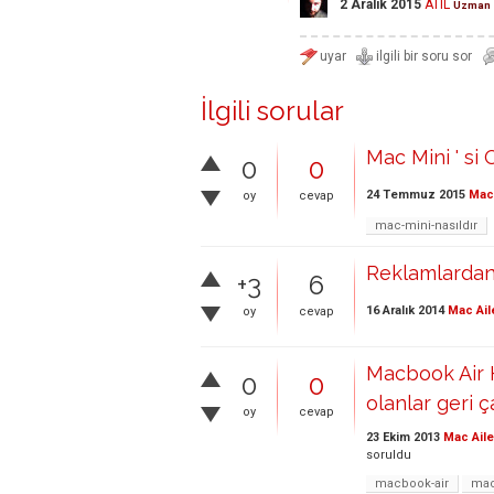
2 Aralık 2015
ATIL
Uzman
İlgili sorular
Mac Mini ' si 
0
0
24 Temmuz 2015
Mac 
oy
cevap
mac-mini-nasıldır
Reklamlardan 
+3
6
16 Aralık 2014
Mac Ail
oy
cevap
Macbook Air 
0
0
olanlar geri 
oy
cevap
23 Ekim 2013
Mac Aile
soruldu
macbook-air
ma