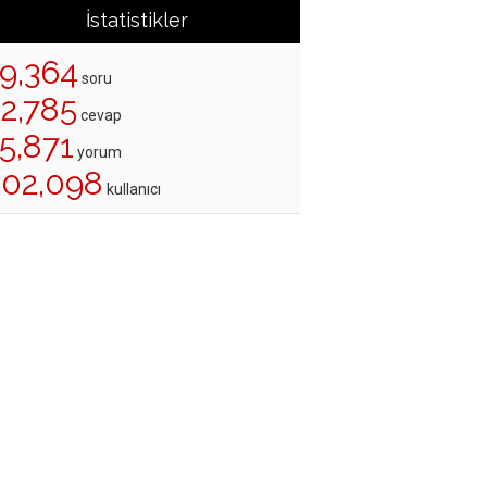
İstatistikler
19,364
soru
22,785
cevap
5,871
yorum
202,098
kullanıcı