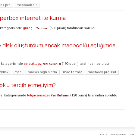
ok-pro
macbook-air
perbox internet ile kurma
kategorisinde
guroglu
(
550
puan)
tarafından
soruldu
Yardımcı
 disk oluşturdum ancak macbook’u açtığımda
kategorisinde
selcuktpgz
(
190
puan)
tarafından
soruldu
Yeni Kullanıcı
ddisk
mac
macos-high-sierra
mac-format
macbook-pro-ssd
k'u tercih etmeliyim?
si
kategorisinde
tolgacansezer
(
120
puan)
tarafından
soruldu
Yeni Kullanıcı