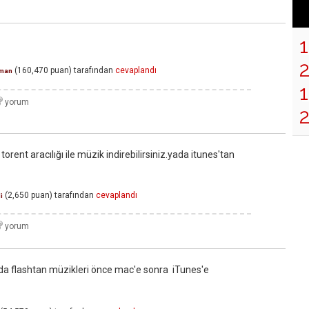
(
160,470
puan)
tarafından
cevaplandı
man
1
t torent aracılığı ile müzik indirebilirsiniz.yada itunes'tan
(
2,650
puan)
tarafından
cevaplandı
i
a da flashtan müzikleri önce mac'e sonra iTunes'e