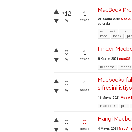
MacBook Pro 
+12
1
21 Kasım 2012
Mac Ai
oy
cevap
soruldu
windows8
macbo
mac
book
pr
Finder Macboo
0
1
8 Kasım 2021
macOS
oy
cevap
kapanma
macbo
Macbooku fabr
0
1
şifresini istiy
oy
cevap
16 Mayıs 2021
Mac Ai
macbook
pro
Hangi Macboo
0
0
4 Mayıs 2021
Mac Aile
oy
cevap