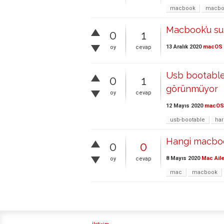
macbook
macbo
Macbook’u su
0
1
13 Aralık 2020
macOS
oy
cevap
Usb bootable
0
1
görünmüyor
oy
cevap
12 Mayıs 2020
macOS
usb-bootable
har
Hangi macboo
0
0
8 Mayıs 2020
Mac Aile
oy
cevap
mac
macbook