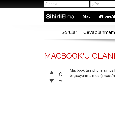
Mac
iPhone/i
Sorular
Cevaplanmam
MACBOOK'U OLANL
Macbook'tan iphone'a müzik 
0
bilgisayarıma müziği nasıl/
oy