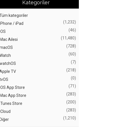
Kategoriler
Tüm kategoriler
(1,232)
iPhone / iPad
(46)
iOS
(11,480)
Mac Ailesi
(728)
macOS
(60)
Watch
(7)
watchOS
(218)
Apple TV
(0)
tvOS
(71)
iOS App Store
(283)
Mac App Store
(200)
iTunes Store
(283)
iCloud
(1,210)
Diğer