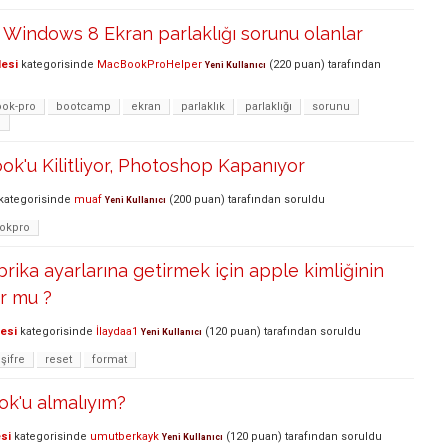
Windows 8 Ekran parlaklığı sorunu olanlar
lesi
kategorisinde
MacBookProHelper
(
220
puan)
tarafından
Yeni Kullanıcı
ok-pro
bootcamp
ekran
parlaklık
parlaklığı
sorunu
o
k'u Kilitliyor, Photoshop Kapanıyor
kategorisinde
muaf
(
200
puan)
tarafından
soruldu
Yeni Kullanıcı
okpro
ika ayarlarına getirmek için apple kimliğinin
or mu ?
lesi
kategorisinde
İlaydaa1
(
120
puan)
tarafından
soruldu
Yeni Kullanıcı
şifre
reset
format
k'u almalıyım?
si
kategorisinde
umutberkayk
(
120
puan)
tarafından
soruldu
Yeni Kullanıcı