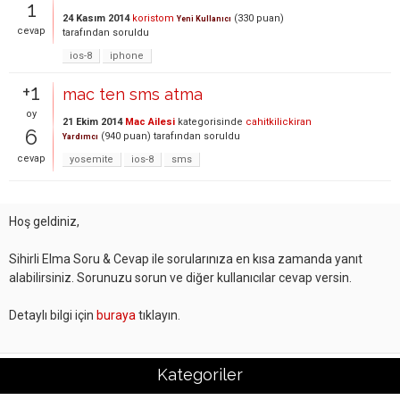
1
24 Kasım 2014
koristom
(
330
puan)
Yeni Kullanıcı
cevap
tarafından
soruldu
ios-8
iphone
+1
mac ten sms atma
oy
21 Ekim 2014
Mac Ailesi
kategorisinde
cahitkilickiran
6
(
940
puan)
tarafından
soruldu
Yardımcı
cevap
yosemite
ios-8
sms
Hoş geldiniz,
Sihirli Elma Soru & Cevap ile sorularınıza en kısa zamanda yanıt
alabilirsiniz. Sorunuzu sorun ve diğer kullanıcılar cevap versin.
Detaylı bilgi için
buraya
tıklayın.
Kategoriler