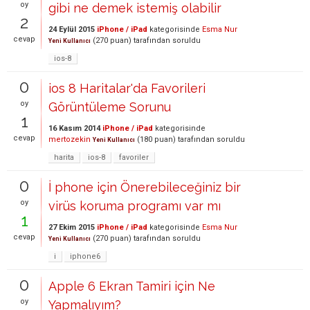
oy
gibi ne demek istemiş olabilir
2
24 Eylül 2015
iPhone / iPad
kategorisinde
Esma Nur
cevap
(
270
puan)
tarafından
soruldu
Yeni Kullanıcı
ios-8
0
ios 8 Haritalar'da Favorileri
oy
Görüntüleme Sorunu
1
16 Kasım 2014
iPhone / iPad
kategorisinde
cevap
mertozekin
(
180
puan)
tarafından
soruldu
Yeni Kullanıcı
harita
ios-8
favoriler
0
İ phone için Önerebileceğiniz bir
oy
virüs koruma programı var mı
1
27 Ekim 2015
iPhone / iPad
kategorisinde
Esma Nur
cevap
(
270
puan)
tarafından
soruldu
Yeni Kullanıcı
i
iphone6
0
Apple 6 Ekran Tamiri için Ne
oy
Yapmalıyım?