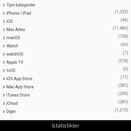
Tüm kategoriler
(1,232)
iPhone / iPad
(46)
iOS
(11,480)
Mac Ailesi
(728)
macOS
(60)
Watch
(7)
watchOS
(218)
Apple TV
(0)
tvOS
(71)
iOS App Store
(283)
Mac App Store
(200)
iTunes Store
(283)
iCloud
(1,210)
Diğer
İstatistikler