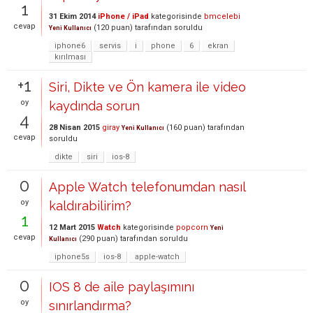
1
31 Ekim 2014
iPhone / iPad
kategorisinde
bmcelebi
cevap
(
120
puan)
tarafından
soruldu
Yeni Kullanıcı
iphone6
servis
i
phone
6
ekran
kırılması
+1
Siri, Dikte ve Ön kamera ile video
oy
kaydında sorun
4
28 Nisan 2015
giray
(
160
puan)
tarafından
Yeni Kullanıcı
cevap
soruldu
dikte
siri
ios-8
0
Apple Watch telefonumdan nasıl
oy
kaldırabilirim?
1
12 Mart 2015
Watch
kategorisinde
popcorn
Yeni
cevap
(
290
puan)
tarafından
soruldu
Kullanıcı
iphone5s
ios-8
apple-watch
0
IOS 8 de aile paylaşımını
oy
sınırlandırma?