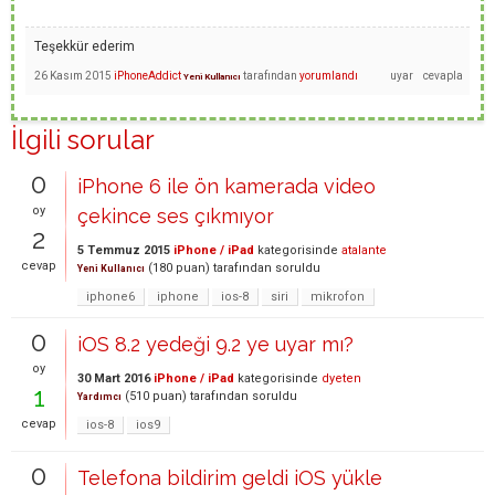
Teşekkür ederim
26 Kasım 2015
iPhoneAddict
tarafından
yorumlandı
Yeni Kullanıcı
İlgili sorular
0
iPhone 6 ile ön kamerada video
oy
çekince ses çıkmıyor
2
5 Temmuz 2015
iPhone / iPad
kategorisinde
atalante
cevap
(
180
puan)
tarafından
soruldu
Yeni Kullanıcı
iphone6
iphone
ios-8
siri
mikrofon
0
iOS 8.2 yedeği 9.2 ye uyar mı?
oy
30 Mart 2016
iPhone / iPad
kategorisinde
dyeten
1
(
510
puan)
tarafından
soruldu
Yardımcı
cevap
ios-8
ios9
0
Telefona bildirim geldi iOS yükle