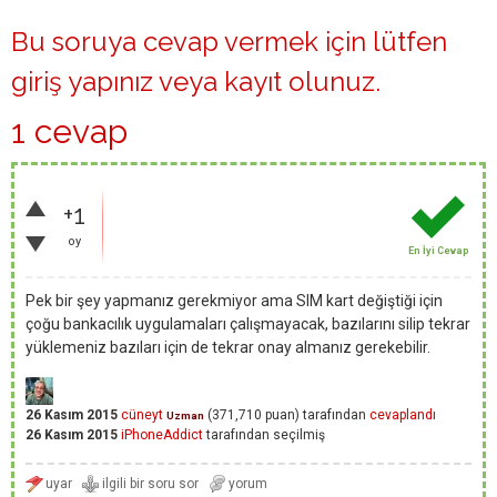
Bu soruya cevap vermek için lütfen
giriş yapınız
veya
kayıt olunuz
.
1 cevap
+1
oy
En İyi Cevap
Pek bir şey yapmanız gerekmiyor ama SIM kart değiştiği için
çoğu bankacılık uygulamaları çalışmayacak, bazılarını silip tekrar
yüklemeniz bazıları için de tekrar onay almanız gerekebilir.
26 Kasım 2015
cüneyt
(
371,710
puan)
tarafından
cevaplandı
Uzman
26 Kasım 2015
iPhoneAddict
tarafından
seçilmiş