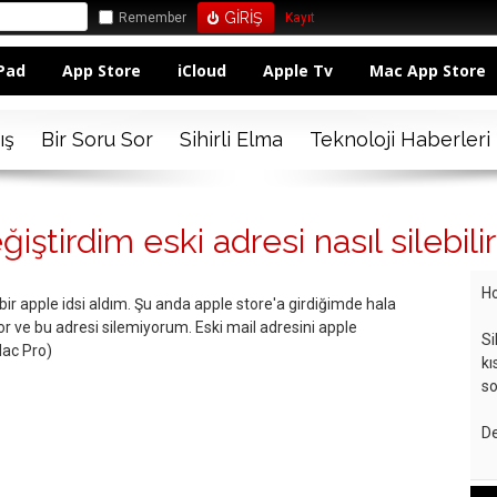
Remember
Kayıt
Pad
App Store
iCloud
Apple Tv
Mac App Store
ış
Bir Soru Sor
Sihirli Elma
Teknoloji Haberleri
iştirdim eski adresi nasıl silebili
Ho
bir apple idsi aldım. Şu anda apple store'a girdiğimde hala
ıyor ve bu adresi silemiyorum. Eski mail adresini apple
Si
Mac Pro)
kı
so
De