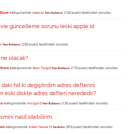
Store
kategorisinde
elaacar
(
120
puan)
tarafından
soruldu
Yeni Kullanıcı
vie güncelleme sorunu (eski apple id
i
(
220
puan)
tarafından
soruldu
Yeni Kullanıcı
 ne olacak?
Store
kategorisinde
Naci Turgut
(
170
puan)
tarafından
soruldu
Yeni Kullanıcı
aki hd ki değiştirdim adres defterini
eski diskte adres defteri nerededir?
si
kategorisinde
mozgor2
(
120
puan)
tarafından
soruldu
Yeni Kullanıcı
ismini nasil silebilirim.
lesi
kategorisinde
erkan hause16
(
810
puan)
tarafından
soruldu
Yardımcı