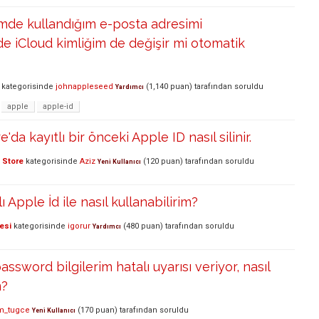
mde kullandığım e-posta adresimi
de iCloud kimliğim de değişir mi otomatik
kategorisinde
johnappleseed
(
1,140
puan)
tarafından
soruldu
Yardımcı
apple
apple-id
da kayıtlı bir önceki Apple ID nasıl silinir.
 Store
kategorisinde
Aziz
(
120
puan)
tarafından
soruldu
Yeni Kullanıcı
klı Apple İd ile nasıl kullanabilirim?
esi
kategorisinde
igorur
(
480
puan)
tarafından
soruldu
Yardımcı
ssword bilgilerim hatalı uyarısı veriyor, nasıl
m?
m_tugce
(
170
puan)
tarafından
soruldu
Yeni Kullanıcı