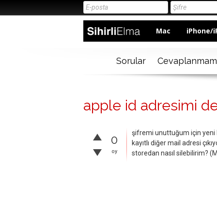
Mac
iPhone/i
Sorular
Cevaplanmam
apple id adresimi değ
şifremi unuttuğum için yeni 
0
kayıtlı diğer mail adresi çık
oy
storedan nasıl silebilirim? (