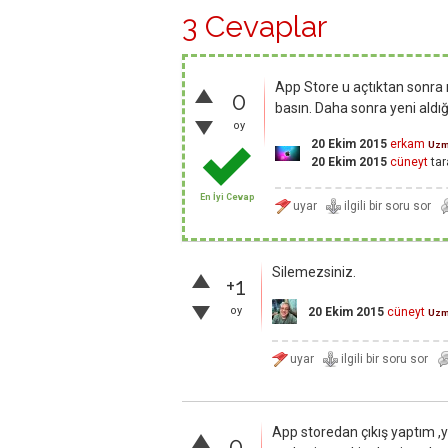
3 Cevaplar
App Store u açtıktan sonr
0
basın. Daha sonra yeni aldığın
oy
20 Ekim 2015
erkam
Uz
20 Ekim 2015
cüneyt
tar
En İyi Cevap
Silemezsiniz.
+1
oy
20 Ekim 2015
cüneyt
Uz
App storedan çıkış yaptım ,y
0