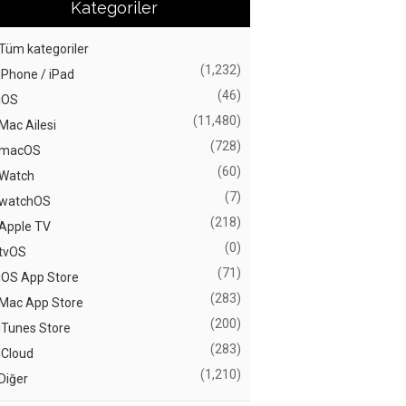
Kategoriler
Tüm kategoriler
(1,232)
iPhone / iPad
(46)
iOS
(11,480)
Mac Ailesi
(728)
macOS
(60)
Watch
(7)
watchOS
(218)
Apple TV
(0)
tvOS
(71)
iOS App Store
(283)
Mac App Store
(200)
iTunes Store
(283)
iCloud
(1,210)
Diğer