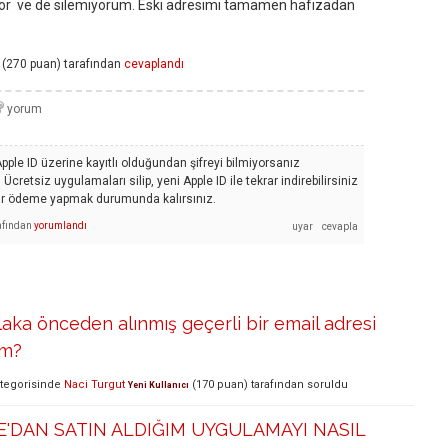
ıyor ve de silemiyorum. Eski adresimi tamamen hafızadan
(
270
puan)
tarafından
cevaplandı
pple ID üzerine kayıtlı olduğundan şifreyi bilmiyorsanız
cretsiz uygulamaları silip, yeni Apple ID ile tekrar indirebilirsiniz
krar ödeme yapmak durumunda kalırsınız.
afından
yorumlandı
aka önceden alınmış geçerli bir email adresi
ım?
tegorisinde
Naci Turgut
(
170
puan)
tarafından
soruldu
Yeni Kullanıcı
'DAN SATIN ALDIĞIM UYGULAMAYI NASIL