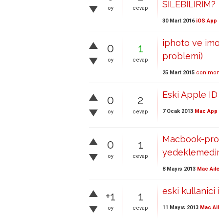
SİLEBİLİRİM?
oy
cevap
30 Mart 2016
iOS App 
iphoto ve imo
0
1
problemi)
oy
cevap
25 Mart 2015
conimon
Eski Apple ID
0
2
7 Ocak 2013
Mac App 
oy
cevap
Macbook-pro d
0
1
yedeklemedim 
oy
cevap
8 Mayıs 2013
Mac Aile
eski kullanici 
+1
1
11 Mayıs 2013
Mac Ai
oy
cevap