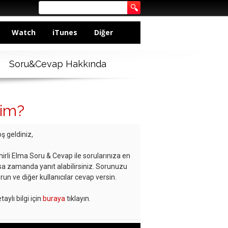
Watch
iTunes
Diğer
Soru&Cevap Hakkında
rim?
ş geldiniz,
hirli Elma Soru & Cevap ile sorularınıza en
sa zamanda yanıt alabilirsiniz. Sorunuzu
run ve diğer kullanıcılar cevap versin.
taylı bilgi için
buraya
tıklayın.