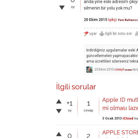
anda yine eski adresim çık
oy
silmenin bir yolu yok mu?
20 Ekim 2015
Işıkçı
Yeni Kullanıcı
İndirdiğiniz uygulamalar eski A
güncellemeleri yapmayacaktır. Ü
ama ücretlileri silerseniz te
20 Ekim 2015
cüneyt
tar
Uzman
İlgili sorular
Apple ID mutl
+1
1
mi olması laz
oy
cevap
3 Ocak 2013
iCloud
ka
APPLE STORE
0
2