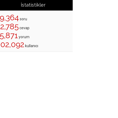
İstatistikler
19,364
soru
22,785
cevap
5,871
yorum
202,092
kullanıcı