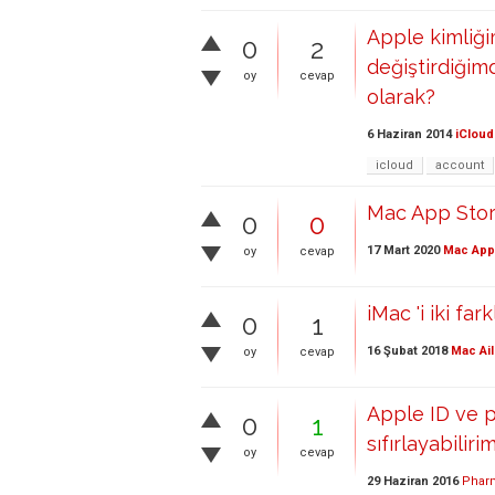
Apple kimliği
0
2
değiştirdiğim
oy
cevap
olarak?
6 Haziran 2014
iCloud
icloud
account
Mac App Store'
0
0
17 Mart 2020
Mac App
oy
cevap
iMac 'i iki far
0
1
16 Şubat 2018
Mac Ail
oy
cevap
Apple ID ve pa
0
1
sıfırlayabiliri
oy
cevap
29 Haziran 2016
Phar