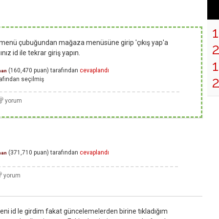
a menü çubuğundan mağaza menüsüne girip 'çıkış yap'a
ız id ile tekrar giriş yapın.
1
(
160,470
puan)
tarafından
cevaplandı
man
afından
seçilmiş
(
371,710
puan)
tarafından
cevaplandı
man
eni id le girdim fakat güncelemelerden birine tıkladığım