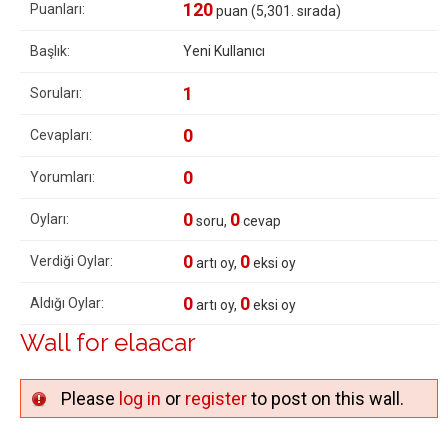
120
Puanları:
puan (
5,301
. sırada)
Başlık:
Yeni Kullanıcı
1
Soruları:
0
Cevapları:
0
Yorumları:
0
0
Oyları:
soru,
cevap
0
0
Verdiği Oylar:
artı oy,
eksi oy
0
0
Aldığı Oylar:
artı oy,
eksi oy
Wall for elaacar
Please
log in
or
register
to post on this wall.