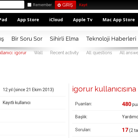
Remember
Kayıt
Pad
App Store
iCloud
Apple Tv
Mac App Store
ış
Bir Soru Sor
Sihirli Elma
Teknoloji Haberleri
llanıcı: igorur
Wall
Recent activity
All questions
All answ
igorur kullanıcısına a
12 yıl (since 21 Ekim 2013)
Kayıtlı kullanıcı
480
Puanları:
pua
Başlık:
Yardımc
17
Soruları:
(
2
ta