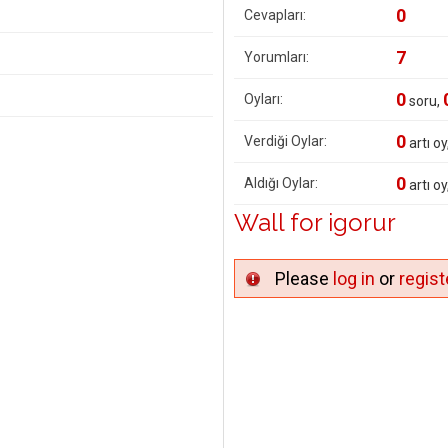
0
Cevapları:
7
Yorumları:
0
Oyları:
soru,
0
Verdiği Oylar:
artı oy
0
Aldığı Oylar:
artı oy
Wall for igorur
Please
log in
or
regist