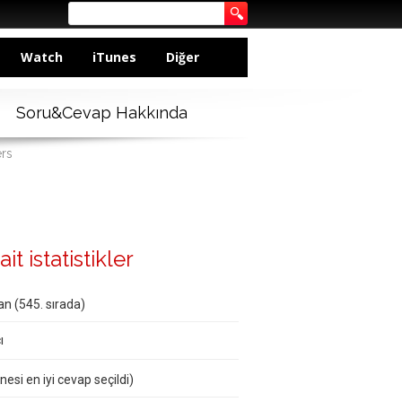
Watch
iTunes
Diğer
Soru&Cevap Hakkında
ers
it istatistikler
n (
545
. sırada)
ı
nesi en iyi cevap seçildi)