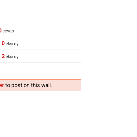
0
cevap
0
,
eksi oy
2
,
eksi oy
er
to post on this wall.