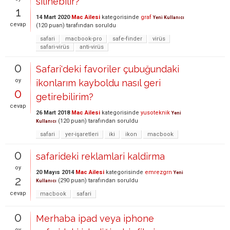
silinebilir?
1
14 Mart 2020
Mac Ailesi
kategorisinde
graf
Yeni Kullanıcı
cevap
(
120
puan)
tarafından
soruldu
safari
macbook-pro
safe-finder
virüs
safari-virüs
anti-virüs
0
Safari'deki favoriler çubuğundaki
oy
ikonlarım kayboldu nasıl geri
0
getirebilirim?
cevap
26 Mart 2018
Mac Ailesi
kategorisinde
yusoteknik
Yeni
(
120
puan)
tarafından
soruldu
Kullanıcı
safari
yer-işaretleri
iki
ikon
macbook
0
safarideki reklamlari kaldirma
oy
20 Mayıs 2014
Mac Ailesi
kategorisinde
emrezgrn
Yeni
2
(
290
puan)
tarafından
soruldu
Kullanıcı
cevap
macbook
safari
0
Merhaba ipad veya iphone
oy