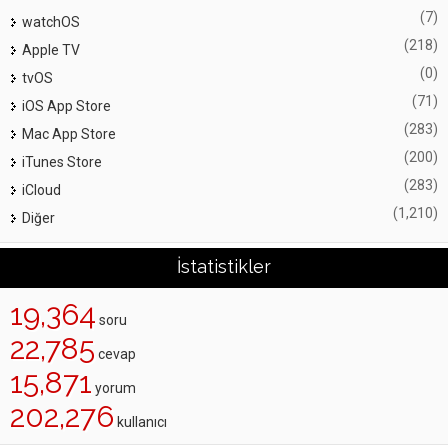
(7)
watchOS
(218)
Apple TV
(0)
tvOS
(71)
iOS App Store
(283)
Mac App Store
(200)
iTunes Store
(283)
iCloud
(1,210)
Diğer
İstatistikler
19,364
soru
22,785
cevap
15,871
yorum
202,276
kullanıcı