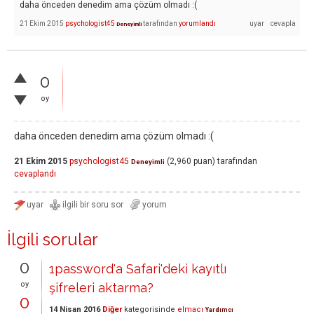
daha önceden denedim ama çözüm olmadı :(
21 Ekim 2015
psychologist45
tarafından
yorumlandı
Deneyimli
0
oy
daha önceden denedim ama çözüm olmadı :(
21 Ekim 2015
psychologist45
(
2,960
puan)
tarafından
Deneyimli
cevaplandı
İlgili sorular
0
1password'a Safari'deki kayıtlı
oy
şifreleri aktarma?
0
14 Nisan 2016
Diğer
kategorisinde
elmacı
Yardımcı