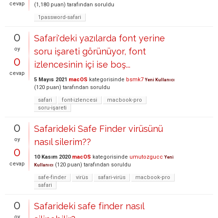
cevap
(
1,180
puan)
tarafından
soruldu
1password-safari
0
Safari'deki yazılarda font yerine
oy
soru işareti görünüyor, font
0
izlencesinin içi ise boş...
cevap
5 Mayıs 2021
macOS
kategorisinde
bsmk7
Yeni Kullanıcı
(
120
puan)
tarafından
soruldu
safari
font-izlencesi
macbook-pro
soru-işareti
0
Safarideki Safe Finder virüsünü
oy
nasıl silerim??
0
10 Kasım 2020
macOS
kategorisinde
umutozgucc
Yeni
cevap
(
120
puan)
tarafından
soruldu
Kullanıcı
safe-finder
virüs
safari-virüs
macbook-pro
safari
0
Safarideki safe finder nasıl
oy