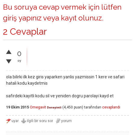
Bu soruya cevap vermek için lütfen
giriş yapınız
veya
kayıt olunuz
.
2 Cevaplar
0
oy
ola bilirki ilk kez giris yaparken yanlis yazmissin 1 kere ve safari
hatali kodu kaydetmis
safirdeki kayitli kodu sil ve yeniden dogru parolayi kayd et
19 Ekim 2015
Omegavit
(
4,450
puan)
tarafından
cevaplandı
Deneyimli