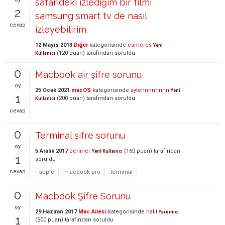
safarideki izlediğim bir filmi
2
samsung smart tv de nasıl
cevap
izleyebilirim.
12 Mayıs 2013
Diğer
kategorisinde
esmeres
Yeni
(
120
puan)
tarafından
soruldu
Kullanıcı
0
Macbook air şifre sorunu
oy
25 Ocak 2021
macOS
kategorisinde
aytennnnnnnn
Yeni
1
(
200
puan)
tarafından
soruldu
Kullanıcı
cevap
0
Terminal şifre sorunu
oy
5 Aralık 2017
berliner
(
160
puan)
tarafından
Yeni Kullanıcı
1
soruldu
cevap
apple
macbook-pro
terminal
0
Macbook Şifre Sorunu
oy
29 Haziran 2017
Mac Ailesi
kategorisinde
halit
Yardımcı
1
(
500
puan)
tarafından
soruldu