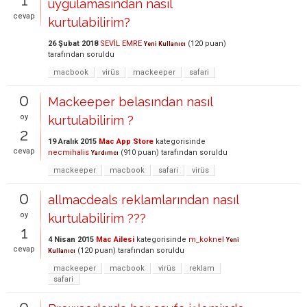
uygulamasından nasıl
cevap
kurtulabilirim?
26 Şubat 2018
SEVİL EMRE
(
120
puan)
Yeni Kullanıcı
tarafından
soruldu
macbook
virüs
mackeeper
safari
0
Mackeeper belasından nasıl
oy
kurtulabilirim ?
2
19 Aralık 2015
Mac App Store
kategorisinde
cevap
necmihalis
(
910
puan)
tarafından
soruldu
Yardımcı
mackeeper
macbook
safari
virüs
0
allmacdeals reklamlarından nasıl
oy
kurtulabilirim ???
1
4 Nisan 2015
Mac Ailesi
kategorisinde
m_koknel
Yeni
cevap
(
120
puan)
tarafından
soruldu
Kullanıcı
mackeeper
macbook
virüs
reklam
safari