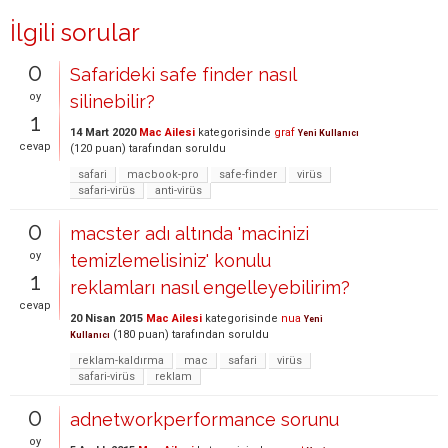
İlgili sorular
0
Safarideki safe finder nasıl
oy
silinebilir?
1
14 Mart 2020
Mac Ailesi
kategorisinde
graf
Yeni Kullanıcı
cevap
(
120
puan)
tarafından
soruldu
safari
macbook-pro
safe-finder
virüs
safari-virüs
anti-virüs
0
macster adı altında 'macinizi
oy
temizlemelisiniz' konulu
1
reklamları nasıl engelleyebilirim?
cevap
20 Nisan 2015
Mac Ailesi
kategorisinde
nua
Yeni
(
180
puan)
tarafından
soruldu
Kullanıcı
reklam-kaldırma
mac
safari
virüs
safari-virüs
reklam
0
adnetworkperformance sorunu
oy