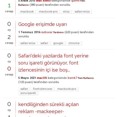
5 Aralık 2015
Mac Ailesi
kategorisinde
gzmrt
Yeni
1
(
380
puan)
tarafından
soruldu
Kullanıcı
cevap
macbook
macbook-pro
virüs
safari-virüs
0
Google erişimde uyarı
oy
1 Temmuz 2016
radioear
(
620
puan)
tarafından
Yardımcı
2
soruldu
cevap
safari-virüs
safari
google
chrome
0
Safari'deki yazılarda font yerine
oy
soru işareti görünüyor, font
0
izlencesinin içi ise boş...
cevap
5 Mayıs 2021
macOS
kategorisinde
bsmk7
Yeni Kullanıcı
(
120
puan)
tarafından
soruldu
safari
font-izlencesi
macbook-pro
soru-işareti
0
kendiliğinden sürekli açılan
oy
reklam -mackeeper-
1