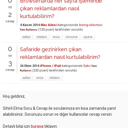
0
Browserlarda her sayfa işleminde
oy
çıkan reklamlardan nasıl
2
kurtulabilirim?
cevap
4 Kasım 2014
Mac Ailesi
kategorisinde
being-oblomov
(
120
puan)
tarafından
soruldu
Yeni Kullanıcı
safari
reklam
virüs
chrome
opera
0
Safaride gezinirken çıkan
oy
reklamlardan nasıl kurtulabilirim?
3
26 Ekim 2014
iPhone / iPad
kategorisinde
Eakn
Yeni
cevap
(
220
puan)
tarafından
soruldu
Kullanıcı
safari
virüs
reklam
Hoş geldiniz,
Sihirli Elma Soru & Cevap ile sorularınıza en kısa zamanda yanıt
alabilirsiniz. Sorunuzu sorun ve diğer kullanıcılar cevap versin.
Detaylı bilgi için
buraya
tıklayın.