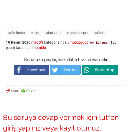
safe-finder
virüs
safari-virüs
macbook-pro
safari
10 Kasım 2020
macOS
kategorisinde
umutozgucc
(
120
Yeni Kullanıcı
puan)
tarafından
soruldu
Sorunuzu paylaşarak daha hızlı cevap alın
Facebook
Twitter
WhatsApp
Bu soruya cevap vermek için lütfen
giriş yapınız
veya
kayıt olunuz
.