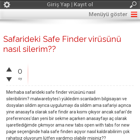
Giriş Yap | Kayıt ol
Menüyü göster
Safarideki Safe Finder virüsünü
nasıl silerim??
0
oy
Merhaba safarideki safe finder virüsünü nasıl
sileribilirim? malwarebytes'ı yükledim scanladım bilgisayarı ve
dosyaları sildim ayrıca uygulumayı da sildim ama safariyi açınca
yine anasayfa olarak safe findir ara kısmı çıkıyor ancak safari'de
preferences'dan yeni bir sekme açarken anasayfayı aç olarak
işaretlediğimde çıkmıyor ama new tabs open with tabs for new
page seçenğinde hala safe finderı açıyor nasıl kaldırabilirim çok
rahatsız oluyorum lütfen yardımcı olabilir misiniz??