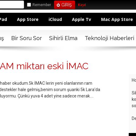
Remember
Kayıt
Pad
App Store
iCloud
Apple Tv
Mac App Store
ış
Bir Soru Sor
Sihirli Elma
Teknoloji Haberleri
RAM miktarı eski İMAC
Ho
aber okudum.5k İMAC lerin yeni olanlarının ram
 destekler hale gelmiş,benim sorum şuanki 5k Lara'da
Si
oluyormu. Çünkü yuva 4 adet yine.sadece merak....
kı
so
De