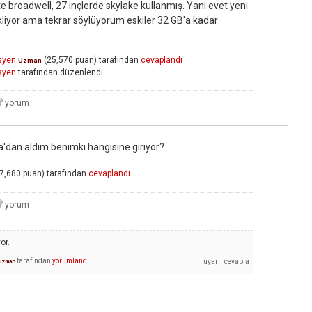
 broadwell, 27 inçlerde skylake kullanmış. Yani evet yeni
liyor ama tekrar söylüyorum eskiler 32 GB'a kadar
syen
(
25,570
puan)
tarafından
cevaplandı
Uzman
syen
tarafından
düzenlendi
'dan aldım.benimki hangisine giriyor?
7,680
puan)
tarafından
cevaplandı
or.
tarafından
yorumlandı
Uzman