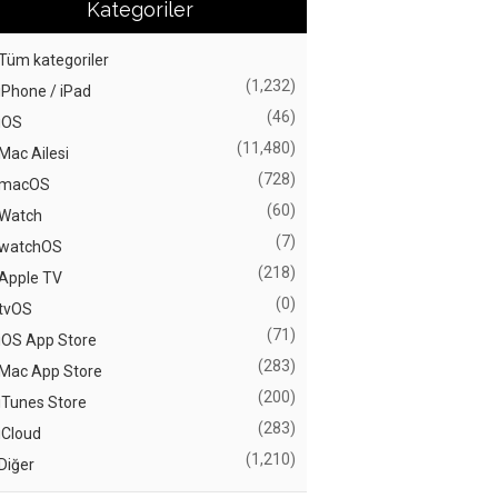
Kategoriler
Tüm kategoriler
(1,232)
iPhone / iPad
(46)
iOS
(11,480)
Mac Ailesi
(728)
macOS
(60)
Watch
(7)
watchOS
(218)
Apple TV
(0)
tvOS
(71)
iOS App Store
(283)
Mac App Store
(200)
iTunes Store
(283)
iCloud
(1,210)
Diğer