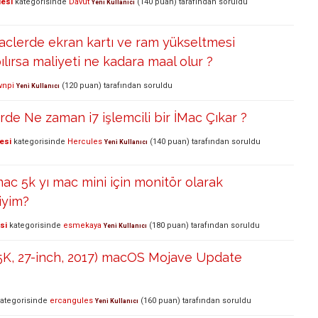
lesi
kategorisinde
Davut
(
140
puan)
tarafından
soruldu
Yeni Kullanıcı
maclerde ekran kartı ve ram yükseltmesi
ılırsa maliyeti ne kadara maal olur ?
wnpi
(
120
puan)
tarafından
soruldu
Yeni Kullanıcı
rde Ne zaman i7 işlemcili bir İMac Çıkar ?
esi
kategorisinde
Hercules
(
140
puan)
tarafından
soruldu
Yeni Kullanıcı
ac 5k yı mac mini için monitör olarak
iyim?
si
kategorisinde
esmekaya
(
180
puan)
tarafından
soruldu
Yeni Kullanıcı
 5K, 27-inch, 2017) macOS Mojave Update
ategorisinde
ercangules
(
160
puan)
tarafından
soruldu
Yeni Kullanıcı