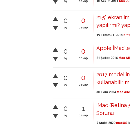
15 Kasım 2016
Mac Ai
oy
cevap
21.5" ekran i
0
0
yapılırmı? yap
oy
cevap
19 Temmuz 2014
bro
Apple İMac'le
0
0
21 Şubat 2016
Mac Ail
oy
cevap
2017 model im
0
0
kullanabilir m
oy
cevap
30 Ekim 2024
Mac Aile
iMac (Retina
0
1
Sorunu
oy
cevap
7 Aralık 2020
macOS
k