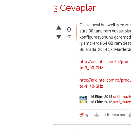
3 Cevaplar
O eski nesil haswell işlemci
0
süre 30 tane ram yuvası ol
oy
konfigürasyonunu göremedim
işlemcilerde 64 GB ram dest
Bu arada 2014 5k iMac'lerde k
http://ark.intel.com/tr/pr
to-3_90-GHz
http://ark.intel.com/tr/pr
to-4_40-GHz
16 Ekim 2015
sefil_muzi
16 Ekim 2015
sefil_muzi