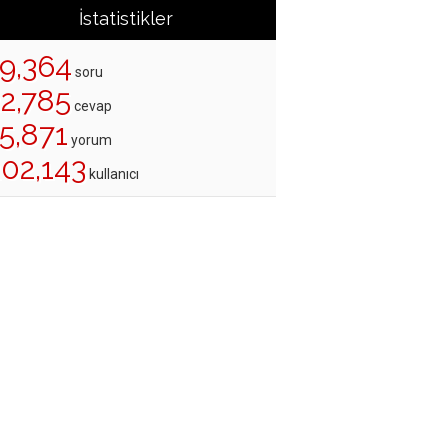
İstatistikler
19,364
soru
22,785
cevap
5,871
yorum
202,143
kullanıcı