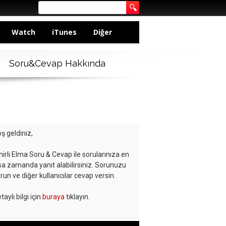
Watch
iTunes
Diğer
Soru&Cevap Hakkında
ş geldiniz,
hirli Elma Soru & Cevap ile sorularınıza en
sa zamanda yanıt alabilirsiniz. Sorunuzu
run ve diğer kullanıcılar cevap versin.
taylı bilgi için
buraya
tıklayın.