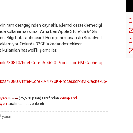
lerin ram destgeğinden kaynaklı. İşlemci desteklemediği
sada kullanamazsınız. Ama ben Apple Store'da 64GB
1
. Bilgi hatası olmasın? Hem yeni masaüstü Broadwell
eklemiyor. Onlarda 32GB'a kadar destekliyor.
ullanılan haswell'li işlemciler:
oducts/80810/Intel-Core-i5-4690-Processor-6M-Cache-up-
oducts/80807/Intel-Core-i7-4790K-Processor-8M-Cache-up-
syen
(
25,570
puan)
tarafından
cevaplandı
Uzman
syen
tarafından
düzenlendi