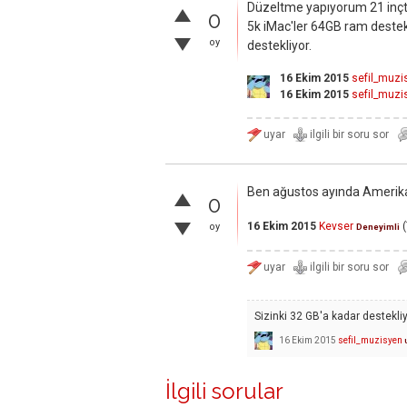
Düzeltme yapıyorum 21 inçte
0
5k iMac'ler 64GB ram destek
oy
destekliyor.
16 Ekim 2015
sefil_muzi
16 Ekim 2015
sefil_muzi
Ben ağustos ayında Amerika
0
16 Ekim 2015
Kevser
(
oy
Deneyimli
Sizinki 32 GB'a kadar destekliy
16 Ekim 2015
sefil_muzisyen
İlgili sorular