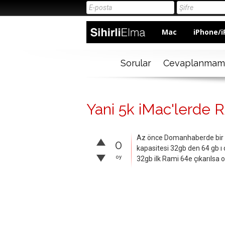
Mac
iPhone/i
Sorular
Cevaplanmam
Yani 5k iMac'lerde 
Az önce Domanhaberde bir h
0
kapasitesi 32gb den 64 gb ı
oy
32gb ilk Rami 64e çıkarılsa 