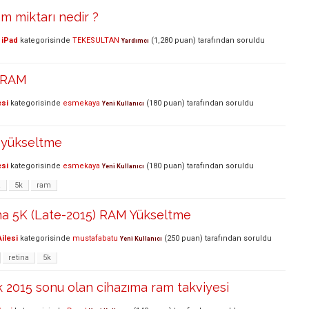
m miktarı nedir ?
 iPad
kategorisinde
TEKESULTAN
(
1,280
puan)
tarafından
soruldu
Yardımcı
7 RAM
esi
kategorisinde
esmekaya
(
180
puan)
tarafından
soruldu
Yeni Kullanıcı
 yükseltme
esi
kategorisinde
esmekaya
(
180
puan)
tarafından
soruldu
Yeni Kullanıcı
a
5k
ram
ina 5K (Late-2015) RAM Yükseltme
ilesi
kategorisinde
mustafabatu
(
250
puan)
tarafından
soruldu
Yeni Kullanıcı
retina
5k
k 2015 sonu olan cihazıma ram takviyesi