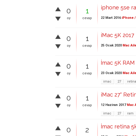
iphone 5se ra
0
1
22 Mart 2016
iPhone /
oy
cevap
iMac 5K 201
0
1
25 Ocak 2020
Mac Ail
oy
cevap
İmac 5K RAM
0
1
23 Ocak 2020
Mac Ail
oy
cevap
imac
27
retin
iMac 27" Ret
0
1
12 Haziran 2017
Mac A
oy
cevap
imac
27
ram
İmac retina 5
0
2