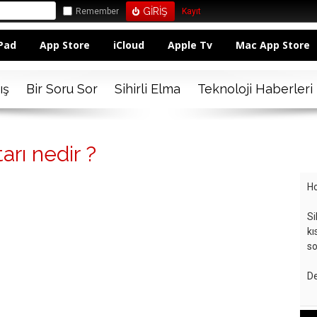
Remember
Kayıt
Pad
App Store
iCloud
Apple Tv
Mac App Store
ış
Bir Soru Sor
Sihirli Elma
Teknoloji Haberleri
rı nedir ?
Ho
Si
kı
so
De