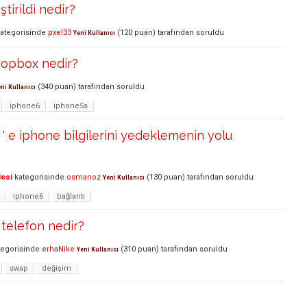
tirildi nedir?
ategorisinde
pxel33
(
120
puan)
tarafından
soruldu
Yeni Kullanıcı
ropbox nedir?
(
340
puan)
tarafından
soruldu
ni Kullanıcı
iphone6
iphone5s
' e iphone bilgilerini yedeklemenin yolu
lesi
kategorisinde
osmanoz
(
130
puan)
tarafından
soruldu
Yeni Kullanıcı
iphone6
bağlantı
telefon nedir?
egorisinde
erhaNike
(
310
puan)
tarafından
soruldu
Yeni Kullanıcı
swap
değişim