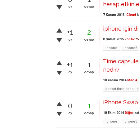
hesap etkinleş
oy
cevap
7 Kasım 2015
iCloud
k
iphone için d
+1
2
8 Şubat 2015
kocbd
oy
cevap
Ye
iphone
iphone5
Time capsule 
+1
1
nedir?
oy
cevap
10 Kasım 2014
Mac Ai
airport-time-capsule
iPhone Swap 
0
1
18 Ekim 2014
Diğer
kat
oy
cevap
iphone
iphone5