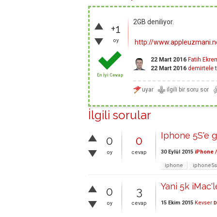
2GB deniliyor.
+1
oy
http://www.appleuzmani.ne
22 Mart 2016
Fatih Ekr
22 Mart 2016
demirtele
t
En İyi Cevap
İlgili sorular
Iphone 5S'e g
0
0
30 Eylül 2015
iPhone /
oy
cevap
iphone
iphone5s
Yani 5k iMac'
0
3
15 Ekim 2015
Kevser
oy
cevap
D