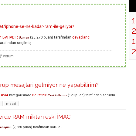
t/iphone-se-ne-kadar-ram-ile-geliyor/
em BAHADIR
(
25,270
puan)
tarafından
cevaplandı
1
Uzman
arafından
seçilmiş
rup mesajlari gelmiyor ne yapabilirim?
 iPad
kategorisinde
Beliz2206
(
120
puan)
tarafından
soruldu
Yeni Kullanıcı
mesaj
lerde RAM miktarı eski İMAC
(
7,680
puan)
tarafından
soruldu
eneyimli