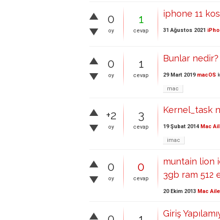
iphone 11 kos
0
1
31 Ağustos 2021
iPho
oy
cevap
Bunlar nedir
0
1
29 Mart 2019
macOS
k
oy
cevap
mac
Kernel_task n
+2
3
19 Şubat 2014
Mac Ail
oy
cevap
imac
muntain lion 
0
0
3gb ram 512 e
oy
cevap
20 Ekim 2013
Mac Aile
Giriş Yapılam
0
1