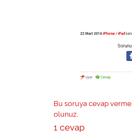
22 Mart 2016
iPhone / iPad
kat
Sorunuz
Bu soruya cevap vermek
olunuz
.
1 cevap