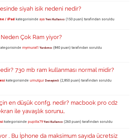
esinde siyah isik nedeni nedir?
ne / iPad
kategorisinde
aya
(
150
puan)
tarafından
soruldu
Yeni Kullanıcı
? Neden Çok Ram yiyor?
ategorisinde
mymurat1
(
840
puan)
tarafından
soruldu
Yardımcı
edir? 730 mb ram kullanması normal midir?
esi
kategorisinde
umutgur
(
2,850
puan)
tarafından
soruldu
Deneyimli
için en düşük confg. nedir? macbook pro cd2
kran ile yavaşlık sorunu..
si
kategorisinde
pupilla79
(
260
puan)
tarafından
soruldu
Yeni Kullanıcı
ıyor . Bu İphone da maksimum sayıda ücretsiz