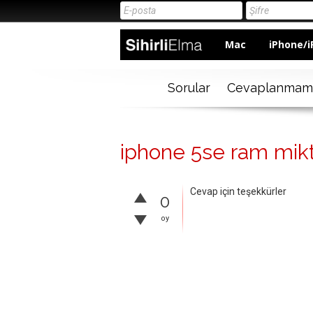
Mac
iPhone/i
Sorular
Cevaplanmam
iphone 5se ram mikta
Cevap için teşekkürler
0
oy