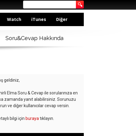
Watch
iTunes
Diğer
Soru&Cevap Hakkında
ş geldiniz,
hirli Elma Soru & Cevap ile sorularınıza en
sa zamanda yanıt alabilirsiniz. Sorunuzu
run ve diğer kullanıcılar cevap versin.
taylı bilgi için
buraya
tıklayın.