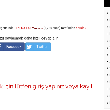
egorisinde
TEKESULTAN
(
1,280
puan)
tarafından
soruldu
Yardımcı
u paylaşarak daha hızlı cevap alın
Facebook
Twitter
 için lütfen
giriş yapınız
veya
kayıt