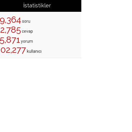
İstatistikler
19,364
soru
22,785
cevap
5,871
yorum
202,277
kullanıcı