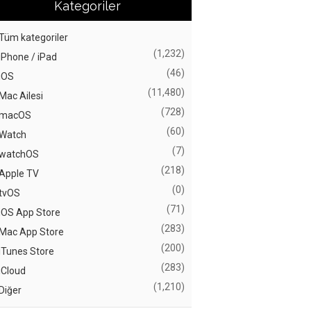
Kategoriler
Tüm kategoriler
(1,232)
iPhone / iPad
(46)
iOS
(11,480)
Mac Ailesi
(728)
macOS
(60)
Watch
(7)
watchOS
(218)
Apple TV
(0)
tvOS
(71)
iOS App Store
(283)
Mac App Store
(200)
iTunes Store
(283)
iCloud
(1,210)
Diğer