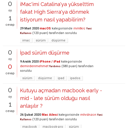
0
iMac'imi Catalina'ya yükselttim
oy
fakat High Sierra'ya dönmek
1
istiyorum nasıl yapabilirim?
cevap
29 Mart 2020
macOS
kategorisinde
mmtkrc
Yeni
(
120
puan)
tarafından
soruldu
Kullanıcı
imac
sürüm
düşürme
0
İpad sürüm düşürme
oy
9 Aralık 2020
iPhone / iPad
kategorisinde
0
demirdenmehmet
(
580
puan)
tarafından
Yardımcı
soruldu
cevap
sürüm
düşürme
ipad
ipados
0
Kutuyu açmadan macbook early -
oy
mid - late sürüm olduğu nasıl
1
anlaşılır ?
cevap
26 Şubat 2020
Mac Ailesi
kategorisinde
mhrdnzcn
Yeni
(
120
puan)
tarafından
soruldu
Kullanıcı
macbook
macbook-pro
sürüm