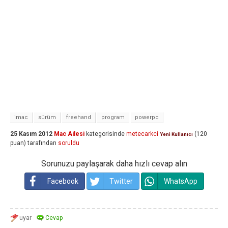
imac
sürüm
freehand
program
powerpc
25 Kasım 2012
Mac Ailesi
kategorisinde
metecarkci
(
120
Yeni Kullanıcı
puan)
tarafından
soruldu
Sorunuzu paylaşarak daha hızlı cevap alın
Facebook
Twitter
WhatsApp