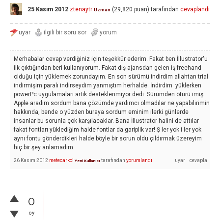
25 Kasım 2012
ztenaytr
(
29,820
puan)
tarafından
cevaplandı
Uzman
Merhabalar cevap verdiğiniz için teşekkür ederim. Fakat ben İllustrator'u
ilk çıktığından beri kullanıyorum. Fakat dış ajansdan gelen iş freehand
olduğu için yüklemek zorundayım. En son sürümü indirdim allahtan trial
indirmişim paralı indirseydim yanmıştım herhalde. İndirdim yüklerken
powerPc uygulamaları artık desteklenmiyor dedi. Sürümden ötürü imiş
Apple aradım sordum bana çözümde yardımcı olmadılar ne yapabilirimin
hakkında, bende o yüzden buraya sordum eminim ilerki günlerde
insanlar bu sorunla çok karşılacaklar. Bana İllustrator halini de attılar
fakat fontları yüklediğim halde fontlar da gariplik var! Ş ler yok i ler yok
aynı fontu gönderdikleri halde böyle bir sorun oldu çıldırmak üzereyim
hiç bir şey anlamadım.
26 Kasım 2012
metecarkci
tarafından
yorumlandı
Yeni Kullanıcı
0
oy