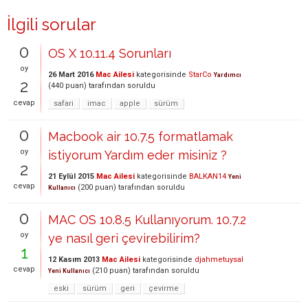
İlgili sorular
0
OS X 10.11.4 Sorunları
oy
26 Mart 2016
Mac Ailesi
kategorisinde
StarCo
Yardımcı
2
(
440
puan)
tarafından
soruldu
cevap
safari
imac
apple
sürüm
0
Macbook air 10.7.5 formatlamak
oy
istiyorum Yardım eder misiniz ?
2
21 Eylül 2015
Mac Ailesi
kategorisinde
BALKAN14
Yeni
cevap
(
200
puan)
tarafından
soruldu
Kullanıcı
0
MAC OS 10.8.5 Kullanıyorum. 10.7.2
oy
ye nasıl geri çevirebilirim?
1
12 Kasım 2013
Mac Ailesi
kategorisinde
djahmetuysal
cevap
(
210
puan)
tarafından
soruldu
Yeni Kullanıcı
eski
sürüm
geri
çevirme