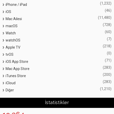
(1,232)
iPhone / iPad
(46)
iOS
(11,480)
Mac Ailesi
(728)
macOS
(60)
Watch
(7)
watchOS
(218)
Apple TV
(0)
tvOS
(71)
iOS App Store
(283)
Mac App Store
(200)
iTunes Store
(283)
iCloud
(1,210)
Diğer
İstatistikler