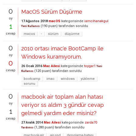
0
MacOS Sürüm Düşürme
oy
17 Ağustos 2018
macOS
kategorisinde
iamcihanakgul
1
(
190
puan)
tarafından
soruldu
Yeni Kullanıcı
cevap
macos
-
sürüm
düşürme
0
2010 ortası imac'e BootCamp ile
oy
Windows kuramıyorum.
0
26 Ocak 2016
Mac Ailesi
kategorisinde
toygar1
Yeni
cevap
(
120
puan)
tarafından
soruldu
Kullanıcı
bootcamp
imac
windows
yükleme
sorunu
0
macbook air toplam alan hatası
oy
veriyor ss aldım 3 gündür cevap
1
gelmedi yardım eder misiniz?
cevap
27 Aralık 2014
Mac Ailesi
kategorisinde
zarda70
(
1,280
puan)
tarafından
soruldu
Yardımcı
macbook-air
air-ssd
depolama-hatası