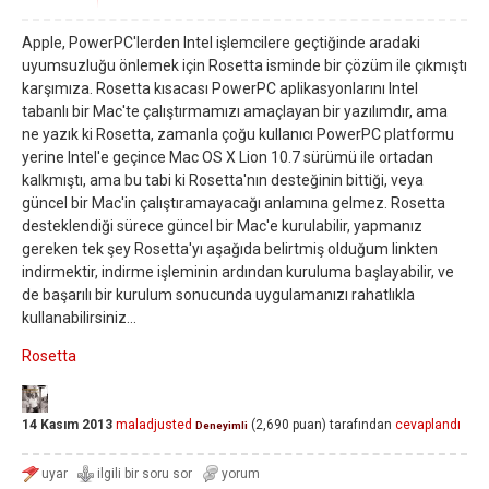
Apple, PowerPC'lerden Intel işlemcilere geçtiğinde aradaki
uyumsuzluğu önlemek için Rosetta isminde bir çözüm ile çıkmıştı
karşımıza. Rosetta kısacası PowerPC aplikasyonlarını Intel
tabanlı bir Mac'te çalıştırmamızı amaçlayan bir yazılımdır, ama
ne yazık ki Rosetta, zamanla çoğu kullanıcı PowerPC platformu
yerine Intel'e geçince Mac OS X Lion 10.7 sürümü ile ortadan
kalkmıştı, ama bu tabi ki Rosetta'nın desteğinin bittiği, veya
güncel bir Mac'in çalıştıramayacağı anlamına gelmez. Rosetta
desteklendiği sürece güncel bir Mac'e kurulabilir, yapmanız
gereken tek şey Rosetta'yı aşağıda belirtmiş olduğum linkten
indirmektir, indirme işleminin ardından kuruluma başlayabilir, ve
de başarılı bir kurulum sonucunda uygulamanızı rahatlıkla
kullanabilirsiniz...
Rosetta
14 Kasım 2013
maladjusted
(
2,690
puan)
tarafından
cevaplandı
Deneyimli