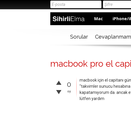
Mac
iPhone/i
Sorular
Cevaplanmam
macbook pro el cap
macbook için el capitanı gü
0
"takvimler sunucu hesabına ta
oy
kapatamıyorum da. ancak etk
lütfen yardım