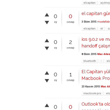
elcapitan
açılmıy
el capitan g
0
0
3 Ekim 2015
mustafab
oy
cevap
elcapitan
el
c
ios 9.0.2 ve 
0
2
handoff çalışmı
oy
cevap
8 Ekim 2015
Mac Ailes
bluetooth
-
el
El Capitan y
0
1
Macbook Pro
oy
cevap
23 Kasım 2015
Mac Ai
macbook-pro
el
Outlook'ta o
0
0