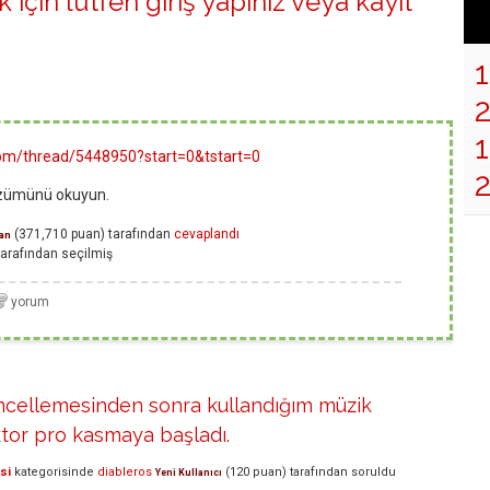
 için lütfen
giriş yapınız
veya
kayıt
1
.com/thread/5448950?start=0&tstart=0
çözümünü okuyun.
(
371,710
puan)
tarafından
cevaplandı
an
arafından
seçilmiş
üncellemesinden sonra kullandığım müzik
tor pro kasmaya başladı.
si
kategorisinde
diableros
(
120
puan)
tarafından
soruldu
Yeni Kullanıcı