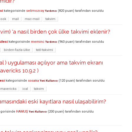
mıdır?
si
kategorisinde
selimozcay
(
820
puan)
tarafından
soruldu
Yardımcı
look
mail
mac-mail
takvim
vim) 'a nasıl birden çok ülke takvimi eklenir?
ilesi
kategorisinde
meminc
(
960
puan)
tarafından
soruldu
Yardımcı
birden-fazla-ülke
tatil-takvimi
Cal ) uygulaması açılıyor ama takvim ekranı
avericks 10.9.2 )
esi
kategorisinde
sosaka
(
120
puan)
tarafından
soruldu
Yeni Kullanıcı
mavericks
ical
takvim
masındaki eski kayıtlara nasıl ulaşabilirim?
gorisinde
HAMUŞ
(
200
puan)
tarafından
soruldu
Yeni Kullanıcı