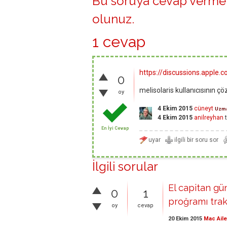
Bu soruya cevap vermek
olunuz
.
1 cevap
https://discussions.apple
0
melisolaris kullanıcısının 
oy
4 Ekim 2015
cüneyt
Uzm
4 Ekim 2015
anilreyhan
t
En İyi Cevap
İlgili sorular
El capitan g
0
1
proğramı trak
oy
cevap
20 Ekim 2015
Mac Aile