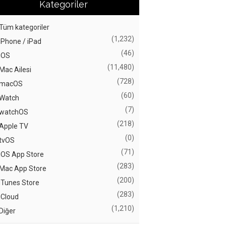
Kategoriler
Tüm kategoriler
(1,232)
iPhone / iPad
(46)
iOS
(11,480)
Mac Ailesi
(728)
macOS
(60)
Watch
(7)
watchOS
(218)
Apple TV
(0)
tvOS
(71)
iOS App Store
(283)
Mac App Store
(200)
iTunes Store
(283)
iCloud
(1,210)
Diğer