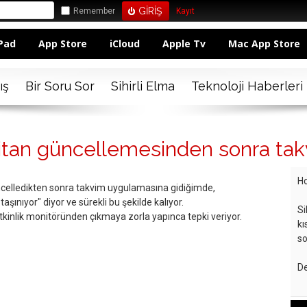
Remember
Kayıt
Pad
App Store
iCloud
Apple Tv
Mac App Store
ış
Bir Soru Sor
Sihirli Elma
Teknoloji Haberleri
itan güncellemesinden sonra tak
Ho
ncelledikten sonra takvim uygulamasına gidiğimde,
şınıyor" diyor ve sürekli bu şekilde kalıyor.
Si
inlik monitöründen çıkmaya zorla yapınca tepki veriyor.
kı
so
De