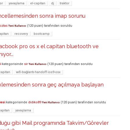
or
yavaşlama
el-capitan
dj
traktor
üncellemesinden sonra imap sorunu
oztas
(
120
puan)
tarafından
soruldu
Yeni Kullanıcı
apitan
recovery
bootcamp
macbook pro os x el capitan bluetooth ve
yor...
i
kategorisinde
sir
(
120
puan)
tarafından
soruldu
Yeni Kullanıcı
capitan
wifi-bağlantı-handoff-ios9-osx
üklemesinden sonra geç açılmaya başlayan
lesi
kategorisinde
didiko89
(
120
puan)
tarafından
soruldu
Yeni Kullanıcı
capitan
yavaşlama
lduğu gibi Mail programında Takvim/Görevler