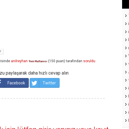
r
isinde
anilreyhan
(
150
puan)
tarafından
soruldu
Yeni Kullanıcı
u paylaşarak daha hızlı cevap alın
Facebook
Twitter