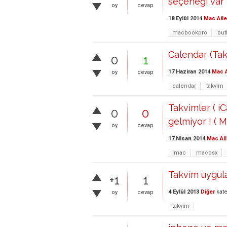
seçeneği var 
oy
cevap
18 Eylül 2014
Mac Aile
macbookpro
out
Calendar (Tak
0
1
17 Haziran 2014
Mac A
oy
cevap
calendar
takvim
Takvimler ( i
0
0
gelmiyor ! ( M
oy
cevap
17 Nisan 2014
Mac Ail
imac
macosx
Takvim uygula
+1
1
4 Eylül 2013
Diğer
kate
oy
cevap
takvim