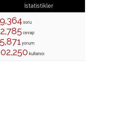
İstatistikler
19,364
soru
22,785
cevap
5,871
yorum
202,250
kullanıcı