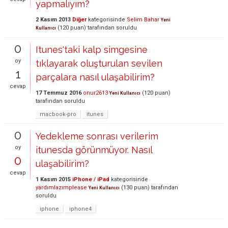
yapmalıyım?
2 Kasım 2013
Diğer
kategorisinde
Selim Bahar
Yeni
(
120
puan)
tarafından
soruldu
Kullanıcı
0
Itunes'taki kalp simgesine
oy
tıklayarak oluşturulan sevilen
1
parçalara nasıl ulaşabilirim?
cevap
17 Temmuz 2016
onur2613
(
120
puan)
Yeni Kullanıcı
tarafından
soruldu
macbook-pro
itunes
0
Yedekleme sonrası verilerim
oy
itunesda görünmüyor. Nasıl
0
ulaşabilirim?
cevap
1 Kasım 2015
iPhone / iPad
kategorisinde
yardımlazımplease
(
130
puan)
tarafından
Yeni Kullanıcı
soruldu
iphone
iphone4