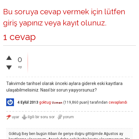
Bu soruya cevap vermek için lütfen
giriş yapınız
veya
kayıt olunuz
.
1 cevap
0
oy
Takvimde tarihsel olarak önceki aylara giderek eski kayıtlara
ulaşabilmelisiniz. Nasıl bir sorun yaşıyorsunuz?
4 Eylül 2013
goktug
(
119,860
puan)
tarafından
cevaplandı
Uzman
Göktuğ Bey ben bugün itibarı ile geriye doğru gittiğimde Ağustos ay