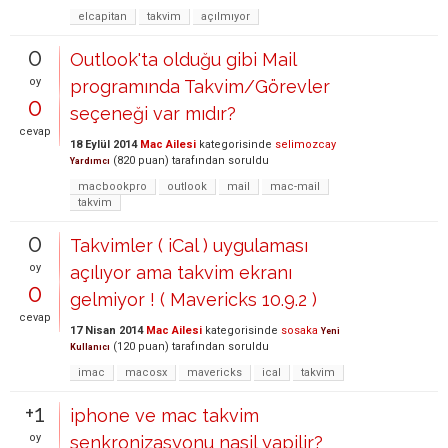
elcapitan
takvim
açılmıyor
0
Outlook'ta olduğu gibi Mail
oy
programında Takvim/Görevler
0
seçeneği var mıdır?
cevap
18 Eylül 2014
Mac Ailesi
kategorisinde
selimozcay
(
820
puan)
tarafından
soruldu
Yardımcı
macbookpro
outlook
mail
mac-mail
takvim
0
Takvimler ( iCal ) uygulaması
oy
açılıyor ama takvim ekranı
0
gelmiyor ! ( Mavericks 10.9.2 )
cevap
17 Nisan 2014
Mac Ailesi
kategorisinde
sosaka
Yeni
(
120
puan)
tarafından
soruldu
Kullanıcı
imac
macosx
mavericks
ical
takvim
+1
iphone ve mac takvim
oy
senkronizasyonu nasil yapilir?