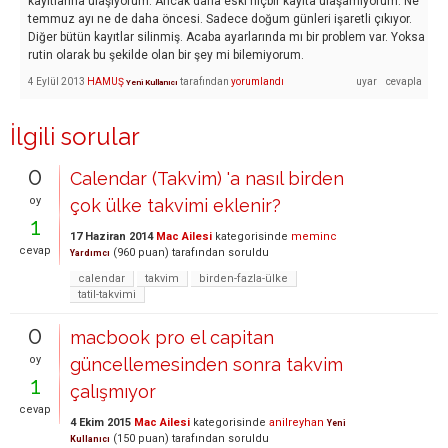
kayıtlarına ulaşıyorum. Ancak daha eski hiçbir kayıta ulaşamıyorum. Ne
temmuz ayı ne de daha öncesi. Sadece doğum günleri işaretli çıkıyor.
Diğer bütün kayıtlar silinmiş. Acaba ayarlarında mı bir problem var. Yoksa
rutin olarak bu şekilde olan bir şey mi bilemiyorum.
4 Eylül 2013
HAMUŞ
tarafından
yorumlandı
Yeni Kullanıcı
İlgili sorular
0
Calendar (Takvim) 'a nasıl birden
oy
çok ülke takvimi eklenir?
1
17 Haziran 2014
Mac Ailesi
kategorisinde
meminc
cevap
(
960
puan)
tarafından
soruldu
Yardımcı
calendar
takvim
birden-fazla-ülke
tatil-takvimi
0
macbook pro el capitan
oy
güncellemesinden sonra takvim
1
çalışmıyor
cevap
4 Ekim 2015
Mac Ailesi
kategorisinde
anilreyhan
Yeni
(
150
puan)
tarafından
soruldu
Kullanıcı