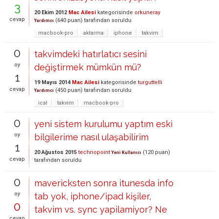
3
20 Ekim 2012
Mac Ailesi
kategorisinde
orkuneray
cevap
(
640
puan)
tarafından
soruldu
Yardımcı
macbook-pro
aktarma
iphone
takvim
0
takvimdeki hatırlatıcı sesini
oy
değiştirmek mümkün mü?
1
19 Mayıs 2014
Mac Ailesi
kategorisinde
turguttelli
cevap
(
450
puan)
tarafından
soruldu
Yardımcı
ical
takvim
macbook-pro
0
yeni sistem kurulumu yaptım eski
oy
bilgilerime nasıl ulaşabilirim
1
20 Ağustos 2015
technopoint
(
120
puan)
Yeni Kullanıcı
cevap
tarafından
soruldu
0
mavericksten sonra itunesda info
oy
tab yok, iphone/ipad kişiler,
0
takvim vs. sync yapilamiyor? Ne
cevap