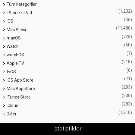
Tüm kategoriler
(1,232)
iPhone / iPad
(46)
iOS
(11,480)
Mac Ailesi
(728)
macOS
(60)
Watch
(7)
watchOS
(218)
Apple TV
(0)
tvOS
(71)
iOS App Store
(283)
Mac App Store
(200)
iTunes Store
(283)
iCloud
(1,210)
Diğer
İstatistikler