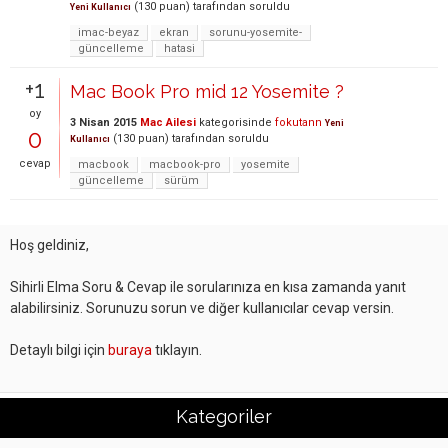
(
130
puan)
tarafından
soruldu
Yeni Kullanıcı
imac-beyaz
ekran
sorunu-yosemite-
güncelleme
hatasi
+1
Mac Book Pro mid 12 Yosemite ?
oy
3 Nisan 2015
Mac Ailesi
kategorisinde
fokutann
Yeni
0
(
130
puan)
tarafından
soruldu
Kullanıcı
cevap
macbook
macbook-pro
yosemite
güncelleme
sürüm
Hoş geldiniz,
Sihirli Elma Soru & Cevap ile sorularınıza en kısa zamanda yanıt
alabilirsiniz. Sorunuzu sorun ve diğer kullanıcılar cevap versin.
Detaylı bilgi için
buraya
tıklayın.
Kategoriler