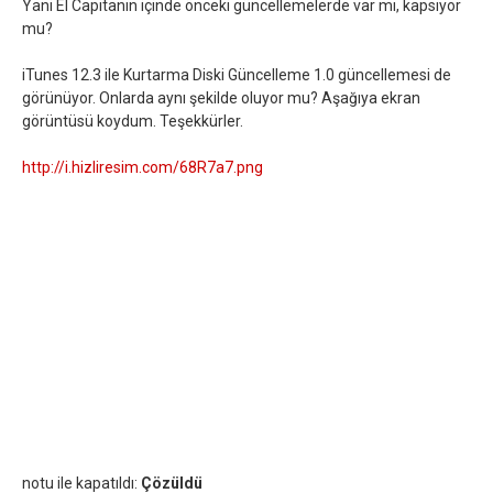
Yani El Capitanın içinde önceki güncellemelerde var mı, kapsıyor
mu?
iTunes 12.3 ile Kurtarma Diski Güncelleme 1.0 güncellemesi de
görünüyor. Onlarda aynı şekilde oluyor mu? Aşağıya ekran
görüntüsü koydum. Teşekkürler.
http://i.hizliresim.com/68R7a7.png
notu ile kapatıldı:
Çözüldü