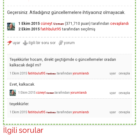
Geçersiniz. Atladığınız güncellemelere ihtiyacınız olmayacak.
1 Ekim 2015
cüneyt
(
371,710
puan)
tarafından
cevaplandı
Uzman
2 Ekim 2015
fatihbulut95
tarafından
seçilmiş
Teşekkürler hocam, direkt geçtiğimde o güncellemeler oradan
kalkacak değil mi?
1 Ekim 2015
fatihbulut95
tarafından
yorumlandı
Yardımcı
Evet, kalkacak.
1 Ekim 2015
cüneyt
tarafından
yorumlandı
Uzman
teşekkürler.
1 Ekim 2015
fatihbulut95
tarafından
yorumlandı
Yardımcı
İlgili sorular