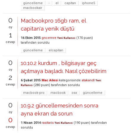
güncelleme
-
el
capitan
iphone5
macbookair
0
Macbookpro 16gb ram, el
oy
capitan'a yenik düştü
1
16 Ekim 2015
gncemre
(
170
puan)
Yeni Kullanıcı
cevap
tarafından
soruldu
güncelleme
elcapitan
0
10.10.2 kurdum , bilgisayar geç
oy
açılmaya başladı. Nasıl çözebilirim
2
6 Şubat 2015
Mac Ailesi
kategorisinde
atakandl
Yeni
cevap
(
280
puan)
tarafından
soruldu
Kullanıcı
macbook-pro
macbook
osx
güncelleme
0
10.9.2 güncellemesinden sonra
oy
ayna ekran da sorun
0
1 Nisan 2014
rasitaris
(
190
puan)
tarafından
Yeni Kullanıcı
cevap
soruldu