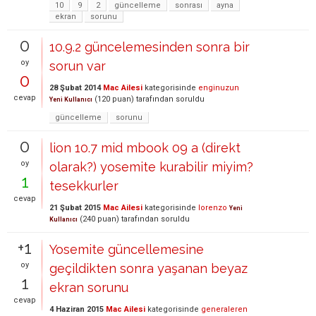
10
9
2
güncelleme
sonrası
ayna
ekran
sorunu
0
10.9.2 güncelemesinden sonra bir
oy
sorun var
0
28 Şubat 2014
Mac Ailesi
kategorisinde
enginuzun
cevap
(
120
puan)
tarafından
soruldu
Yeni Kullanıcı
güncelleme
sorunu
0
lion 10.7 mid mbook 09 a (direkt
oy
olarak?) yosemite kurabilir miyim?
1
tesekkurler
cevap
21 Şubat 2015
Mac Ailesi
kategorisinde
lorenzo
Yeni
(
240
puan)
tarafından
soruldu
Kullanıcı
+1
Yosemite güncellemesine
oy
geçildikten sonra yaşanan beyaz
1
ekran sorunu
cevap
4 Haziran 2015
Mac Ailesi
kategorisinde
generaleren