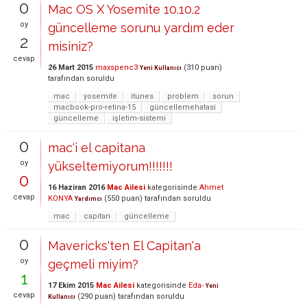
0
Mac OS X Yosemite 10.10.2
oy
güncelleme sorunu yardım eder
2
misiniz?
cevap
26 Mart 2015
maxspenc3
(
310
puan)
Yeni Kullanıcı
tarafından
soruldu
mac
yosemite
itunes
problem
sorun
macbook-pro-retina-15
güncellemehatasi
güncelleme
işletim-sistemi
0
mac'i el capitana
oy
yükseltemiyorum!!!!!!!
0
16 Haziran 2016
Mac Ailesi
kategorisinde
Ahmet
cevap
KONYA
(
550
puan)
tarafından
soruldu
Yardımcı
mac
capitan
güncelleme
0
Mavericks'ten El Capitan'a
oy
geçmeli miyim?
1
17 Ekim 2015
Mac Ailesi
kategorisinde
Eda-
Yeni
cevap
(
290
puan)
tarafından
soruldu
Kullanıcı