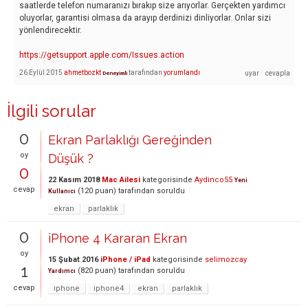
saatlerde telefon numaranızı bırakıp size arıyorlar. Gerçekten yardımcı
oluyorlar, garantisi olmasa da arayıp derdinizi dinliyorlar. Onlar sizi
yönlendirecektir.
https://getsupport.apple.com/Issues.action
26 Eylül 2015
ahmetbozkt
tarafından
yorumlandı
Deneyimli
İlgili sorular
0
Ekran Parlaklığı Gereğinden
oy
Düşük ?
0
22 Kasım 2018
Mac Ailesi
kategorisinde
Aydinco55
Yeni
cevap
(
120
puan)
tarafından
soruldu
Kullanıcı
ekran
parlaklık
0
iPhone 4 Kararan Ekran
oy
15 Şubat 2016
iPhone / iPad
kategorisinde
selimozcay
1
(
820
puan)
tarafından
soruldu
Yardımcı
cevap
iphone
iphone4
ekran
parlaklık