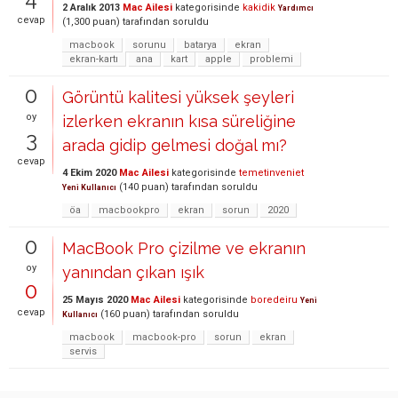
2 Aralık 2013
Mac Ailesi
kategorisinde
kakidik
Yardımcı
cevap
(
1,300
puan)
tarafından
soruldu
macbook
sorunu
batarya
ekran
ekran-kartı
ana
kart
apple
problemi
0
Görüntü kalitesi yüksek şeyleri
oy
izlerken ekranın kısa süreliğine
3
arada gidip gelmesi doğal mı?
cevap
4 Ekim 2020
Mac Ailesi
kategorisinde
temetinveniet
(
140
puan)
tarafından
soruldu
Yeni Kullanıcı
öa
macbookpro
ekran
sorun
2020
0
MacBook Pro çizilme ve ekranın
oy
yanından çıkan ışık
0
25 Mayıs 2020
Mac Ailesi
kategorisinde
boredeiru
Yeni
cevap
(
160
puan)
tarafından
soruldu
Kullanıcı
macbook
macbook-pro
sorun
ekran
servis