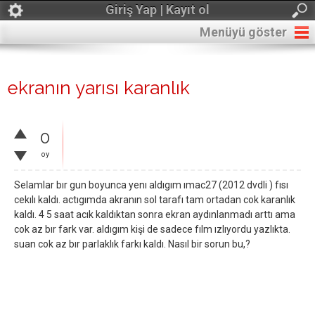
Giriş Yap | Kayıt ol
Menüyü göster
ekranın yarısı karanlık
0
oy
Selamlar bır gun boyunca yenı aldıgım ımac27 (2012 dvdli ) fısı
cekılı kaldı. actıgımda akranın sol tarafı tam ortadan cok karanlık
kaldı. 4 5 saat acık kaldıktan sonra ekran aydınlanmadı arttı ama
cok az bır fark var. aldıgım kişi de sadece fılm ızlıyordu yazlıkta.
suan cok az bır parlaklık farkı kaldı. Nasıl bir sorun bu,?