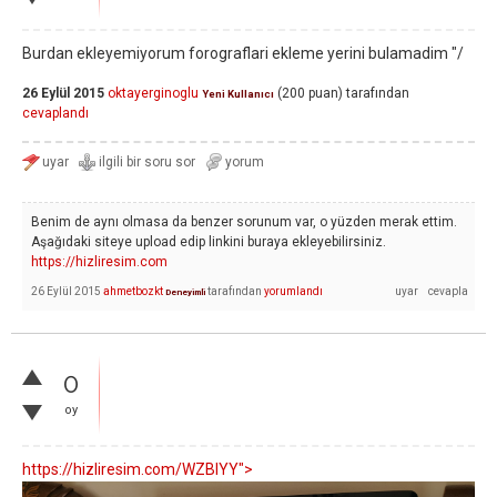
Burdan ekleyemiyorum forograflari ekleme yerini bulamadim "/
26 Eylül 2015
oktayerginoglu
(
200
puan)
tarafından
Yeni Kullanıcı
cevaplandı
Benim de aynı olmasa da benzer sorunum var, o yüzden merak ettim.
Aşağıdaki siteye upload edip linkini buraya ekleyebilirsiniz.
https://hizliresim.com
26 Eylül 2015
ahmetbozkt
tarafından
yorumlandı
Deneyimli
0
oy
https://hizliresim.com/WZBlYY">