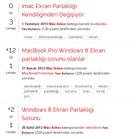
0
imac Ekran Parlaklığı
oy
Kendiliğinden Değişiyor
3
1 Temmuz 2013
Mac Ailesi
kategorisinde
bozkurtas
cevap
(
120
puan)
tarafından
soruldu
Yeni Kullanıcı
imac
ekranparlaklığı
parlaklık
ekran
+12
MacBook Pro Windows 8 Ekran
oy
parlaklığı sorunu olanlar
1
21 Kasım 2012
Mac Ailesi
kategorisinde
cevap
MacBookProHelper
(
220
puan)
tarafından
Yeni Kullanıcı
soruldu
windows8
macbook-pro
bootcamp
ekran
parlaklık
parlaklığı
sorunu
mac
book
pro
+2
Windows 8 Ekran Parlaklığı
oy
Sorunu
1
25 Eylül 2012
Mac Ailesi
kategorisinde
swordlion
Yeni
cevap
(
220
puan)
tarafından
soruldu
Kullanıcı