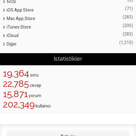
tvOS
(71)
iOS App Store
(283)
Mac App Store
(200)
iTunes Store
(283)
iCloud
(1,210)
Diğer
İstatistikler
19,364
soru
22,785
cevap
15,871
yorum
202,349
kullanıcı