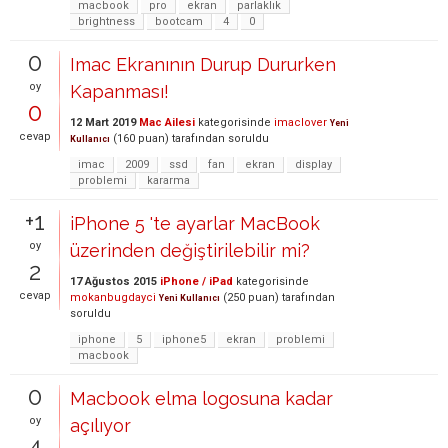
macbook
pro
ekran
parlaklık
brightness
bootcam
4
0
0
Imac Ekranının Durup Dururken
oy
Kapanması!
0
12 Mart 2019
Mac Ailesi
kategorisinde
imaclover
Yeni
cevap
(
160
puan)
tarafından
soruldu
Kullanıcı
imac
2009
ssd
fan
ekran
display
problemi
kararma
+1
iPhone 5 'te ayarlar MacBook
oy
üzerinden değiştirilebilir mi?
2
17 Ağustos 2015
iPhone / iPad
kategorisinde
cevap
mokanbugdayci
(
250
puan)
tarafından
Yeni Kullanıcı
soruldu
iphone
5
iphone5
ekran
problemi
macbook
0
Macbook elma logosuna kadar
oy
açılıyor
4