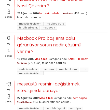
oy
Nasıl Çözerim ?
3
23 Ağustos 2016
bardakicooladam
(
400
puan)
Yardımcı
cevap
tarafından
soruldu
masaüstü-sistem
macbook-pro
tercihleri-yanıt
macbook
0
Macbook Pro boş ama dolu
oy
görünüyor sorun nedir çözümü
1
var mı ?
cevap
10 Eylül 2015
Mac Ailesi
kategorisinde
NARSIL_BERKAY
(
770
puan)
tarafından
soruldu
Yardımcı
ssd-disk-alanı
macbook
macbook-pro
pro
masaüstü-sistem
+3
masaüstü resmini değiştirmek
oy
istediğimde donuyor
3
27 Ağustos 2012
Mac Ailesi
kategorisinde
cemdogac
cevap
(
150
puan)
tarafından
soruldu
Yeni Kullanıcı
masaüstü-sistem
tercihleri-yanıt
vermiyor