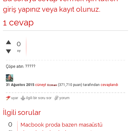
giriş yapınız
veya
kayıt olunuz
.
1 cevap
0
oy
Çöpe atın. ?????
31 Ağustos 2015
cüneyt
(
371,710
puan)
tarafından
cevaplandı
Uzman
İlgili sorular
0
Macbook proda bazen masaüstü