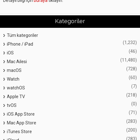
Detaylı bilgi için
buraya
tıklayın.
Kategoriler
Tüm kategoriler
(1,232)
iPhone / iPad
(46)
iOS
(11,480)
Mac Ailesi
(728)
macOS
(60)
Watch
(7)
watchOS
(218)
Apple TV
(0)
tvOS
(71)
iOS App Store
(283)
Mac App Store
(200)
iTunes Store
(283)