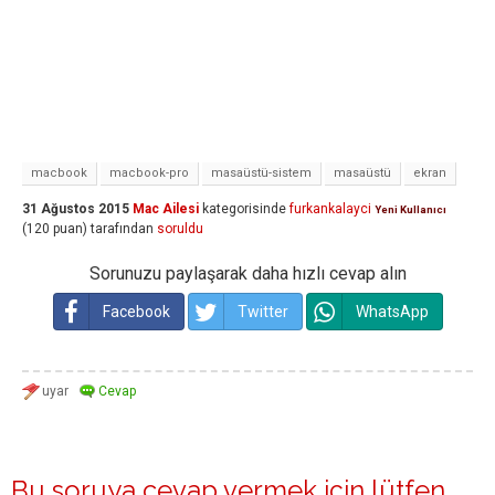
macbook
macbook-pro
masaüstü-sistem
masaüstü
ekran
31 Ağustos 2015
Mac Ailesi
kategorisinde
furkankalayci
Yeni Kullanıcı
(
120
puan)
tarafından
soruldu
Sorunuzu paylaşarak daha hızlı cevap alın
Facebook
Twitter
WhatsApp
Bu soruya cevap vermek için lütfen