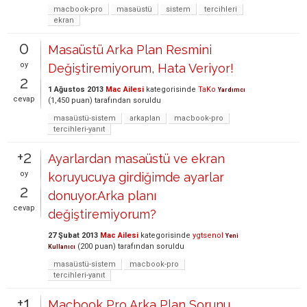
macbook-pro
masaüstü
sistem
tercihleri
ekran
0
Masaüstü Arka Plan Resmini
oy
Değiştiremiyorum, Hata Veriyor!
2
1 Ağustos 2013
Mac Ailesi
kategorisinde
TaKo
Yardımcı
cevap
(
1,450
puan)
tarafından
soruldu
masaüstü-sistem
arkaplan
macbook-pro
tercihleri-yanıt
+2
Ayarlardan masaüstü ve ekran
oy
koruyucuya girdiğimde ayarlar
2
donuyor.Arka planı
cevap
değiştiremiyorum?
27 Şubat 2013
Mac Ailesi
kategorisinde
ygtsenol
Yeni
(
200
puan)
tarafından
soruldu
Kullanıcı
masaüstü-sistem
macbook-pro
tercihleri-yanıt
+1
Macbook Pro Arka Plan Sorunu