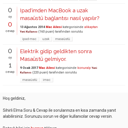
0
Ipad'imden MacBook a uzak
oy
masaüstü bağlantısı nasıl yapılır?
0
13 Ağustos 2014
Mac Ailesi
kategorisinde
alikaptan
cevap
(
160
puan)
tarafından
soruldu
Yeni Kullanıcı
ipad-mac
uzak
masaüstü
0
Elektrik gidip geldikten sonra
oy
Masaüstü gelmiyor.
1
9 Ocak 2017
Mac Ailesi
kategorisinde
konuralp
Yeni
cevap
(
220
puan)
tarafından
soruldu
Kullanıcı
masaüstü
imac
Hoş geldiniz,
Sihirli Elma Soru & Cevap ile sorularınıza en kısa zamanda yanıt
alabilirsiniz. Sorunuzu sorun ve diğer kullanıcılar cevap versin.