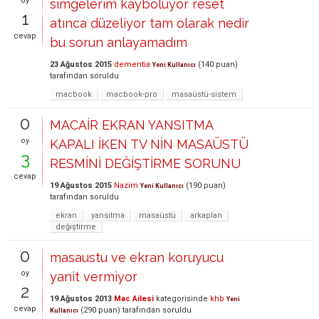
oy
simgelerim kayboluyor reset
1
atınca düzeliyor tam olarak nedir
cevap
bu sorun anlayamadım
23 Ağustos 2015
dementia
(
140
puan)
Yeni Kullanıcı
tarafından
soruldu
macbook
macbook-pro
masaüstü-sistem
0
MACAİR EKRAN YANSITMA
oy
KAPALI İKEN TV NİN MASAÜSTÜ
3
RESMİNİ DEĞİŞTİRME SORUNU
cevap
19 Ağustos 2015
Nazim
(
190
puan)
Yeni Kullanıcı
tarafından
soruldu
ekran
yansıtma
masaüstü
arkaplan
değiştirme
0
masaustu ve ekran koruyucu
oy
yanit vermiyor
2
19 Ağustos 2013
Mac Ailesi
kategorisinde
khb
Yeni
cevap
(
290
puan)
tarafından
soruldu
Kullanıcı