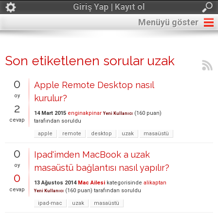
Giriş Yap | Kayıt ol
Menüyü göster
Son etiketlenen sorular uzak
0
Apple Remote Desktop nasıl
oy
kurulur?
2
14 Mart 2015
enginakpinar
(
160
puan)
Yeni Kullanıcı
cevap
tarafından
soruldu
apple
remote
desktop
uzak
masaüstü
0
Ipad'imden MacBook a uzak
oy
masaüstü bağlantısı nasıl yapılır?
0
13 Ağustos 2014
Mac Ailesi
kategorisinde
alikaptan
cevap
(
160
puan)
tarafından
soruldu
Yeni Kullanıcı
ipad-mac
uzak
masaüstü