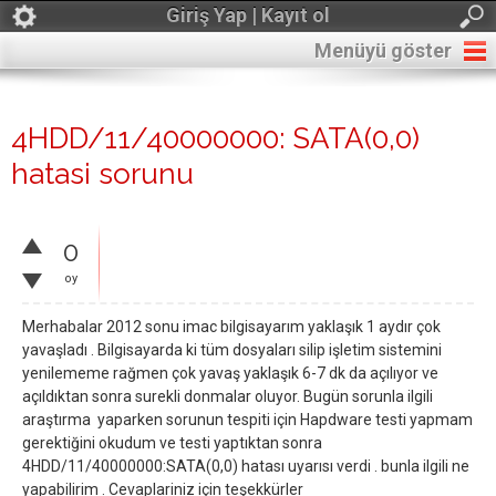
Giriş Yap | Kayıt ol
Menüyü göster
4HDD/11/40000000: SATA(0,0)
hatasi sorunu
0
oy
Merhabalar 2012 sonu imac bilgisayarım yaklaşık 1 aydır çok
yavaşladı . Bilgisayarda ki tüm dosyaları silip işletim sistemini
yenilememe rağmen çok yavaş yaklaşık 6-7 dk da açılıyor ve
açıldıktan sonra surekli donmalar oluyor. Bugün sorunla ilgili
araştırma yaparken sorunun tespiti için Hapdware testi yapmam
gerektiğini okudum ve testi yaptıktan sonra
4HDD/11/40000000:SATA(0,0) hatası uyarısı verdi . bunla ilgili ne
yapabilirim . Cevaplariniz için teşekkürler