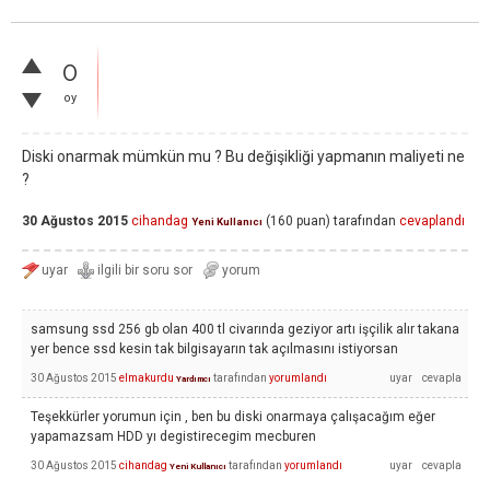
0
oy
Diski onarmak mümkün mu ? Bu değişikliği yapmanın maliyeti ne
?
30 Ağustos 2015
cihandag
(
160
puan)
tarafından
cevaplandı
Yeni Kullanıcı
samsung ssd 256 gb olan 400 tl civarında geziyor artı işçilik alır takana
yer bence ssd kesin tak bilgisayarın tak açılmasını istiyorsan
30 Ağustos 2015
elmakurdu
tarafından
yorumlandı
Yardımcı
Teşekkürler yorumun için , ben bu diski onarmaya çalışacağım eğer
yapamazsam HDD yı degistirecegim mecburen
30 Ağustos 2015
cihandag
tarafından
yorumlandı
Yeni Kullanıcı