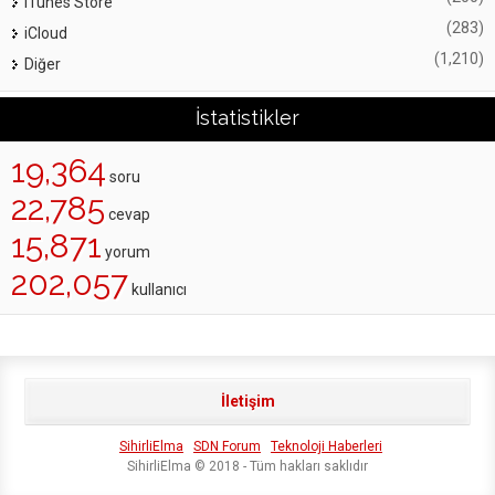
iTunes Store
(283)
iCloud
(1,210)
Diğer
İstatistikler
19,364
soru
22,785
cevap
15,871
yorum
202,057
kullanıcı
İletişim
SihirliElma
SDN Forum
Teknoloji Haberleri
SihirliElma © 2018 - Tüm hakları saklıdır