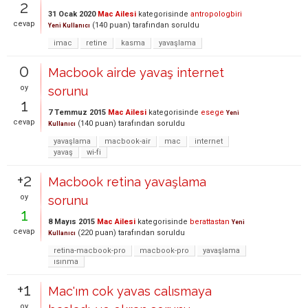
2
31 Ocak 2020
Mac Ailesi
kategorisinde
antropologbiri
cevap
(
140
puan)
tarafından
soruldu
Yeni Kullanıcı
imac
retine
kasma
yavaşlama
0
Macbook airde yavaş internet
oy
sorunu
1
7 Temmuz 2015
Mac Ailesi
kategorisinde
esege
Yeni
cevap
(
140
puan)
tarafından
soruldu
Kullanıcı
yavaşlama
macbook-air
mac
internet
yavaş
wi-fi
+2
Macbook retina yavaşlama
oy
sorunu
1
8 Mayıs 2015
Mac Ailesi
kategorisinde
berattastan
Yeni
cevap
(
220
puan)
tarafından
soruldu
Kullanıcı
retina-macbook-pro
macbook-pro
yavaşlama
ısınma
+1
Mac'ım cok yavas calısmaya
oy