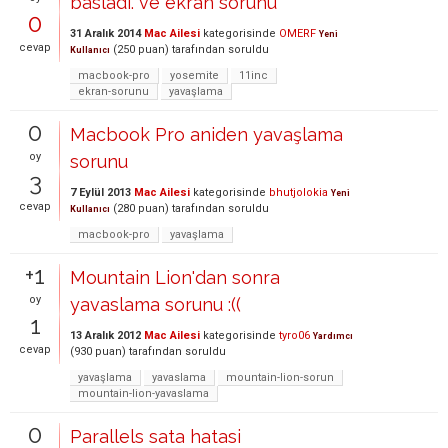
basladı. ve ekran sorunu
0
31 Aralık 2014
Mac Ailesi
kategorisinde
OMERF
Yeni
cevap
(
250
puan)
tarafından
soruldu
Kullanıcı
macbook-pro
yosemite
11inc
ekran-sorunu
yavaşlama
0
Macbook Pro aniden yavaşlama
oy
sorunu
3
7 Eylül 2013
Mac Ailesi
kategorisinde
bhutjolokia
Yeni
cevap
(
280
puan)
tarafından
soruldu
Kullanıcı
macbook-pro
yavaşlama
+1
Mountain Lion'dan sonra
oy
yavaslama sorunu :((
1
13 Aralık 2012
Mac Ailesi
kategorisinde
tyro06
Yardımcı
cevap
(
930
puan)
tarafından
soruldu
yavaşlama
yavaslama
mountain-lion-sorun
mountain-lion-yavaslama
0
Parallels sata hatasi