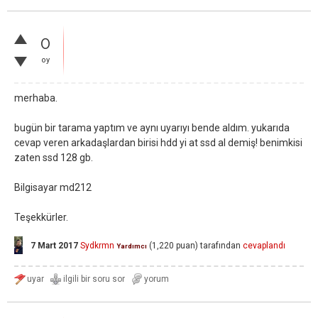
0
oy
merhaba.
bugün bir tarama yaptım ve aynı uyarıyı bende aldım. yukarıda
cevap veren arkadaşlardan birisi hdd yi at ssd al demiş! benimkisi
zaten ssd 128 gb.
Bilgisayar md212
Teşekkürler.
7 Mart 2017
Sydkrmn
(
1,220
puan)
tarafından
cevaplandı
Yardımcı