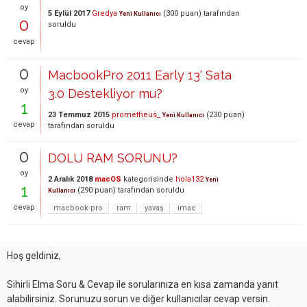
oy
5 Eylül 2017
Gredya
(
300
puan)
tarafından
Yeni Kullanıcı
0
soruldu
cevap
0
MacbookPro 2011 Early 13' Sata
oy
3.0 Destekliyor mu?
1
23 Temmuz 2015
prometheus_
(
230
puan)
Yeni Kullanıcı
cevap
tarafından
soruldu
0
DOLU RAM SORUNU?
oy
2 Aralık 2018
macOS
kategorisinde
hola132
Yeni
1
(
290
puan)
tarafından
soruldu
Kullanıcı
cevap
macbook-pro
ram
yavaş
imac
Hoş geldiniz,
Sihirli Elma Soru & Cevap ile sorularınıza en kısa zamanda yanıt
alabilirsiniz. Sorunuzu sorun ve diğer kullanıcılar cevap versin.