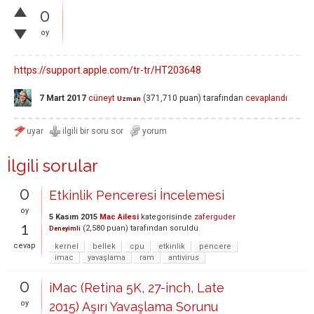
0
oy
https://support.apple.com/tr-tr/HT203648
7 Mart 2017
cüneyt
(
371,710
puan)
tarafından
cevaplandı
Uzman
İlgili sorular
0
Etkinlik Penceresi İncelemesi
oy
5 Kasım 2015
Mac Ailesi
kategorisinde
zaferguder
1
(
2,580
puan)
tarafından
soruldu
Deneyimli
cevap
kernel
bellek
cpu
etkinlik
pencere
imac
yavaşlama
ram
antivirus
0
iMac (Retina 5K, 27-inch, Late
oy
2015) Aşırı Yavaşlama Sorunu