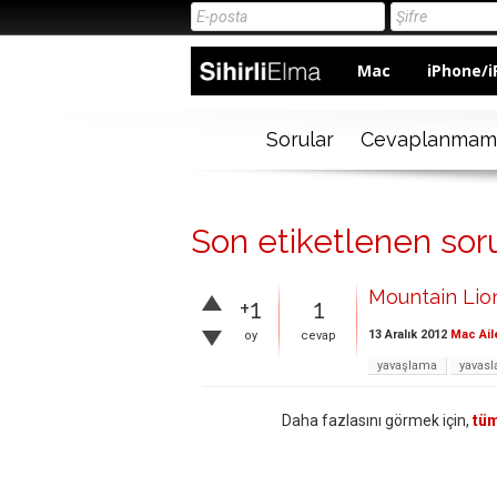
Mac
iPhone/i
Sorular
Cevaplanmam
Son etiketlenen sor
Mountain Lion
+1
1
13 Aralık 2012
Mac Ail
oy
cevap
yavaşlama
yavas
Daha fazlasını görmek için,
tüm