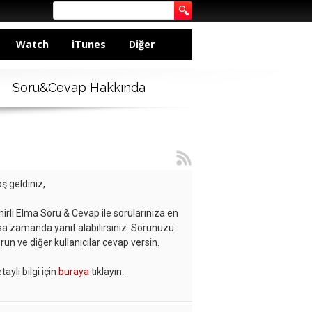
Watch
iTunes
Diğer
Soru&Cevap Hakkında
ş geldiniz,
hirli Elma Soru & Cevap ile sorularınıza en
sa zamanda yanıt alabilirsiniz. Sorunuzu
run ve diğer kullanıcılar cevap versin.
taylı bilgi için
buraya
tıklayın.