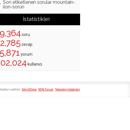
Son etiketlenen sorular mountain-
lion-sorun
İstatistikler
19,364
soru
22,785
cevap
5,871
yorum
202,024
kullanıcı
hakları saklıdır
SihirliElma
SDN Forum
Teknoloji Haberleri