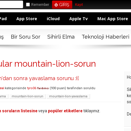
Remember
Kayıt
Pad
App Store
iCloud
Apple Tv
Mac App Store
ış
Bir Soru Sor
Sihirli Elma
Teknoloji Haberleri
ular mountain-lion-sorun
Ho
'dan sonra yavaslama sorunu :((
esi
kategorisinde
tyro06
(
930
puan)
tarafından
soruldu
Yardımcı
Si
kı
lama
mountain-lion-sorun
mountain-lion-yavaslama
so
 soruların listesine
veya
popüler etiketlere
tıklayınız.
De