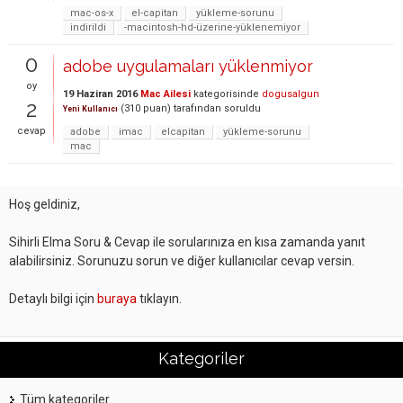
mac-os-x
el-capitan
yükleme-sorunu
indirildi
-macintosh-hd-üzerine-yüklenemiyor
0
adobe uygulamaları yüklenmiyor
oy
19 Haziran 2016
Mac Ailesi
kategorisinde
dogusalgun
2
(
310
puan)
tarafından
soruldu
Yeni Kullanıcı
cevap
adobe
imac
elcapitan
yükleme-sorunu
mac
Hoş geldiniz,
Sihirli Elma Soru & Cevap ile sorularınıza en kısa zamanda yanıt
alabilirsiniz. Sorunuzu sorun ve diğer kullanıcılar cevap versin.
Detaylı bilgi için
buraya
tıklayın.
Kategoriler
Tüm kategoriler