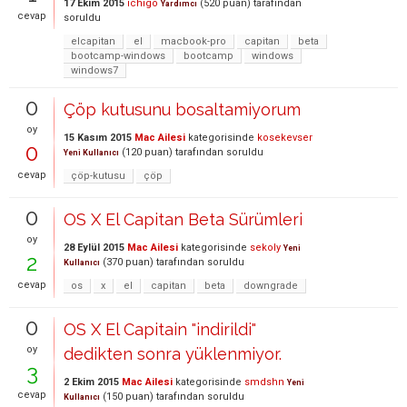
17 Ekim 2015
ichigo
(
520
puan)
tarafından
Yardımcı
cevap
soruldu
elcapitan
el
macbook-pro
capitan
beta
bootcamp-windows
bootcamp
windows
windows7
0
Çöp kutusunu bosaltamiyorum
oy
15 Kasım 2015
Mac Ailesi
kategorisinde
kosekevser
0
(
120
puan)
tarafından
soruldu
Yeni Kullanıcı
cevap
çöp-kutusu
çöp
0
OS X El Capitan Beta Sürümleri
oy
28 Eylül 2015
Mac Ailesi
kategorisinde
sekoly
Yeni
2
(
370
puan)
tarafından
soruldu
Kullanıcı
cevap
os
x
el
capitan
beta
downgrade
0
OS X El Capitain "indirildi"
oy
dedikten sonra yüklenmiyor.
3
2 Ekim 2015
Mac Ailesi
kategorisinde
smdshn
Yeni
cevap
(
150
puan)
tarafından
soruldu
Kullanıcı