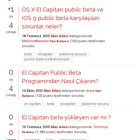
+1
OS X El Capitan public beta ve
oy
IOS 9 public beta karşılaşılan
4
sorunlar neler?
cevap
18 Temmuz 2015
Mac Ailesi
kategorisinde
MehmetBasaran
(
160
puan)
tarafından
Yeni Kullanıcı
soruldu
beta
elcapitan
yükleme-sorunu
puclic-beta-ios-8-developer
0
El Capitan Public Beta
oy
Programından Nasıl Çıkarım?
4
16 Ekim 2015
Mac Ailesi
kategorisinde
drips
Yeni
cevap
(
120
puan)
tarafından
soruldu
Kullanıcı
el-capitan
beta
elcapitan
yükleme-sorunu
0
El Capitan beta yükleyen var mı ?
oy
10 Temmuz 2015
Mac Ailesi
kategorisinde
Temmuz
0
(
1,380
puan)
tarafından
soruldu
Yardımcı
cevap