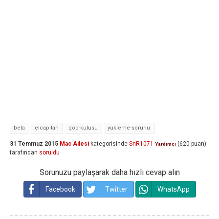
beta
elcapitan
çöp-kutusu
yükleme-sorunu
31 Temmuz 2015
Mac Ailesi
kategorisinde
SnR1071
(
620
puan)
Yardımcı
tarafından
soruldu
Sorunuzu paylaşarak daha hızlı cevap alın
Facebook
Twitter
WhatsApp