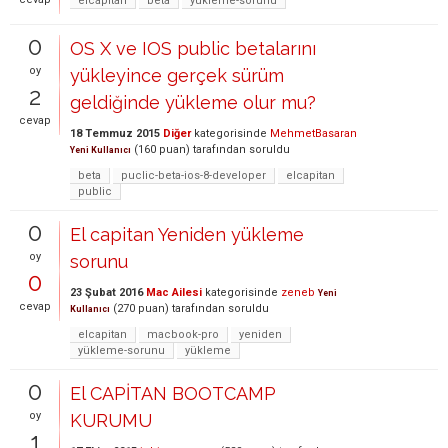
elcapitan
beta
yükleme-sorunu
0
OS X ve IOS public betalarını
oy
yükleyince gerçek sürüm
2
geldiğinde yükleme olur mu?
cevap
18 Temmuz 2015
Diğer
kategorisinde
MehmetBasaran
(
160
puan)
tarafından
soruldu
Yeni Kullanıcı
beta
puclic-beta-ios-8-developer
elcapitan
public
0
El capitan Yeniden yükleme
oy
sorunu
0
23 Şubat 2016
Mac Ailesi
kategorisinde
zeneb
Yeni
cevap
(
270
puan)
tarafından
soruldu
Kullanıcı
elcapitan
macbook-pro
yeniden
yükleme-sorunu
yükleme
0
El CAPİTAN BOOTCAMP
oy
KURUMU
1