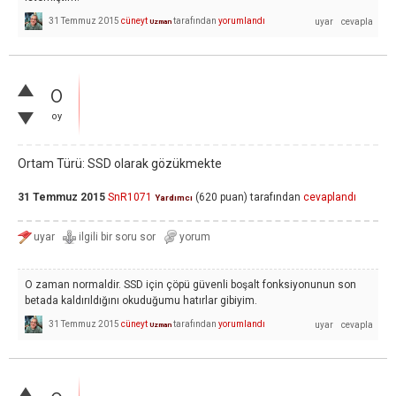
31 Temmuz 2015
cüneyt
tarafından
yorumlandı
Uzman
0
oy
Ortam Türü:
SSD olarak gözükmekte
31 Temmuz 2015
SnR1071
(
620
puan)
tarafından
cevaplandı
Yardımcı
O zaman normaldir. SSD için çöpü güvenli boşalt fonksiyonunun son
betada kaldırıldığını okuduğumu hatırlar gibiyim.
31 Temmuz 2015
cüneyt
tarafından
yorumlandı
Uzman