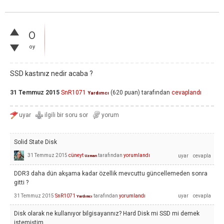
0
oy
SSD kastınız nedir acaba ?
31 Temmuz 2015
SnR1071
(
620
puan)
tarafından
cevaplandı
Yardımcı
Solid State Disk
31 Temmuz 2015
cüneyt
tarafından
yorumlandı
Uzman
DDR3 daha dün akşama kadar özellik mevcuttu güncellemeden sonra
gitti ?
31 Temmuz 2015
SnR1071
tarafından
yorumlandı
Yardımcı
Disk olarak ne kullanıyor bilgisayarınız? Hard Disk mi SSD mi demek
istemiştim.