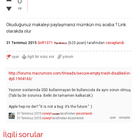
0
oy
Okuduğunuz makaleyi paylaşmanız mümkün mü acaba ? Link
olarakda olur
31 Temmuz 2015
SnR1071
(
620
puan)
tarafından
cevaplandı
Yardımcı
http://forums.macrumors.com/threads/secure-empty-trash-disabled-in-
dp5.1904160/
Yazının sonlarında SSD kullanmayan bir kullanıcıda da aynı sorun olmuş.
(Tabi bu bir sorunsa. Belki de tamamen kalkacak.)
Apple hep ne der? "it is not a bug: it’s the future." :)
31 Temmuz 2015
cüneyt
tarafından
yorumlandı
Uzman
31 Temmuz 2015
cüneyt
tarafından
düzenlendi
İlgili sorular