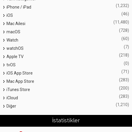
(1,232)
iPhone / iPad
(46)
iOS
(11,480)
Mac Ailesi
(728)
macOS
(60)
Watch
(7)
watchOS
(218)
Apple TV
(0)
tvOS
(71)
iOS App Store
(283)
Mac App Store
(200)
iTunes Store
(283)
iCloud
(1,210)
Diğer
İstatistikler