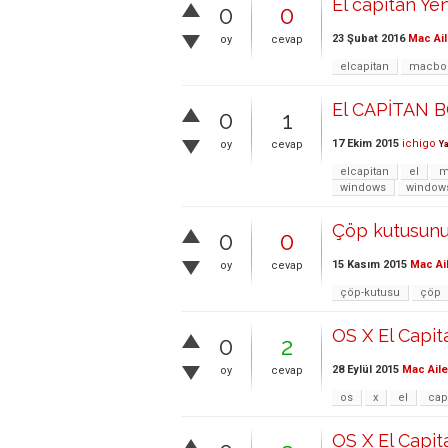
El capitan Y
0
0
23 Şubat 2016
Mac Ail
oy
cevap
elcapitan
macbo
El CAPİTAN
0
1
17 Ekim 2015
ichigo
oy
cevap
Y
elcapitan
el
m
windows
window
Çöp kutusunu
0
0
15 Kasım 2015
Mac Ai
oy
cevap
çöp-kutusu
çöp
OS X El Capit
0
2
28 Eylül 2015
Mac Aile
oy
cevap
os
x
el
cap
OS X El Capita