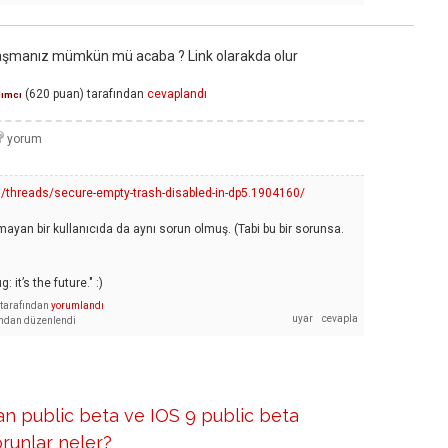
şmanız mümkün mü acaba ? Link olarakda olur
(
620
puan)
tarafından
cevaplandı
dımcı
threads/secure-empty-trash-disabled-in-dp5.1904160/
ayan bir kullanıcıda da aynı sorun olmuş. (Tabi bu bir sorunsa.
: it’s the future." :)
tarafından
yorumlandı
ından
düzenlendi
an public beta ve IOS 9 public beta
orunlar neler?