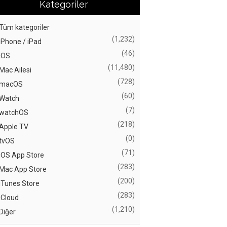
Kategoriler
Tüm kategoriler
(1,232)
iPhone / iPad
(46)
iOS
(11,480)
Mac Ailesi
(728)
macOS
(60)
Watch
(7)
watchOS
(218)
Apple TV
(0)
tvOS
(71)
iOS App Store
(283)
Mac App Store
(200)
iTunes Store
(283)
iCloud
(1,210)
Diğer