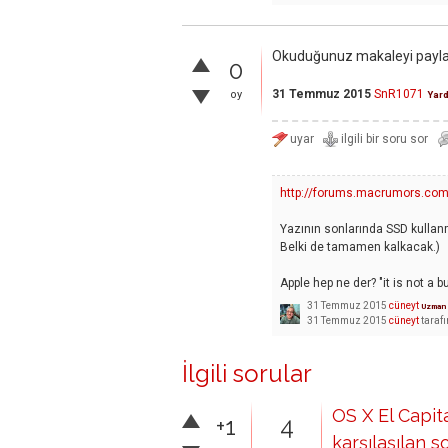
Okuduğunuz makaleyi payla
0
31 Temmuz 2015
SnR1071
oy
Yar
http://forums.macrumors.com/
Yazının sonlarında SSD kullanm
Belki de tamamen kalkacak.)
Apple hep ne der? "it is not a bug
31 Temmuz 2015
cüneyt
Uzman
31 Temmuz 2015
cüneyt
taraf
İlgili sorular
OS X El Capit
+1
4
karşılaşılan s