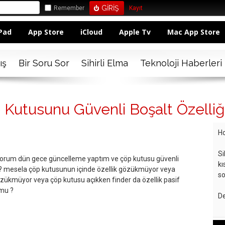
Remember
Kayıt
Pad
App Store
iCloud
Apple Tv
Mac App Store
ış
Bir Soru Sor
Sihirli Elma
Teknoloji Haberleri
 Kutusunu Güvenli Boşalt Özelliğ
Ho
Si
yorum dün gece güncelleme yaptım ve çöp kutusu güvenli
kı
l ? mesela çöp kutusunun içinde özellik gözükmüyor veya
so
zükmüyor veya çöp kutusu açıkken finder da özellik pasif
umu ?
De