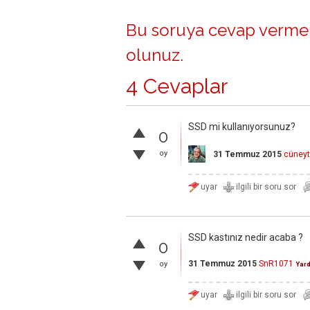
Bu soruya cevap vermek
olunuz
.
4 Cevaplar
SSD mi kullanıyorsunuz?
0
oy
31 Temmuz 2015
cüneyt
SSD kastınız nedir acaba ?
0
31 Temmuz 2015
SnR1071
oy
Yar