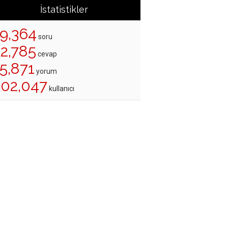
İstatistikler
19,364
soru
22,785
cevap
5,871
yorum
202,047
kullanıcı