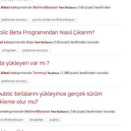
Ailesi
kategorisinde
MehmetBasaran
(
160
puan)
tarafından
Yeni Kullanıcı
yükleme-sorunu
puclic-beta-ios-8-developer
blic Beta Programından Nasıl Çıkarım?
si
kategorisinde
drips
(
120
puan)
tarafından
soruldu
Yeni Kullanıcı
elcapitan
yükleme-sorunu
ta yükleyen var mı ?
Ailesi
kategorisinde
Temmuz
(
1,380
puan)
tarafından
soruldu
Yardımcı
yükleme-sorunu
ublic betalarını yükleyince gerçek sürüm
ükleme olur mu?
r
kategorisinde
MehmetBasaran
(
160
puan)
tarafından
soruldu
Yeni Kullanıcı
ios-8-developer
elcapitan
public