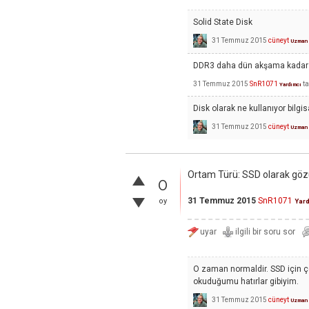
Solid State Disk
31 Temmuz 2015
cüneyt
Uzman
DDR3 daha dün akşama kadar ö
31 Temmuz 2015
SnR1071
t
Yardımcı
Disk olarak ne kullanıyor bilg
31 Temmuz 2015
cüneyt
Uzman
Ortam Türü:
SSD olarak gö
0
31 Temmuz 2015
SnR1071
oy
Yar
O zaman normaldir. SSD için çö
okuduğumu hatırlar gibiyim.
31 Temmuz 2015
cüneyt
Uzman