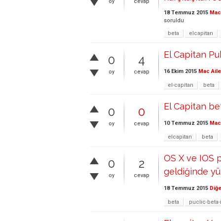
oy
cevap
18 Temmuz 2015
Mac 
soruldu
beta
elcapitan
El Capitan Pu
0
4
16 Ekim 2015
Mac Aile
oy
cevap
el-capitan
beta
El Capitan be
0
0
10 Temmuz 2015
Mac 
oy
cevap
elcapitan
beta
OS X ve IOS p
0
2
geldiğinde y
oy
cevap
18 Temmuz 2015
Diğe
beta
puclic-beta-