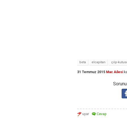
beta
elcapitan
çöp-kutus
31 Temmuz 2015
Mac Ailesi
ka
Sorunuz