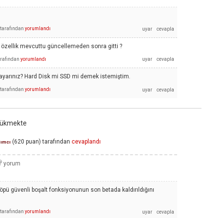
tarafından
yorumlandı
zellik mevcuttu güncellemeden sonra gitti ?
arafından
yorumlandı
isayarınız? Hard Disk mi SSD mi demek istemiştim.
tarafından
yorumlandı
zükmekte
(
620
puan)
tarafından
cevaplandı
dımcı
pü güvenli boşalt fonksiyonunun son betada kaldırıldığını
tarafından
yorumlandı