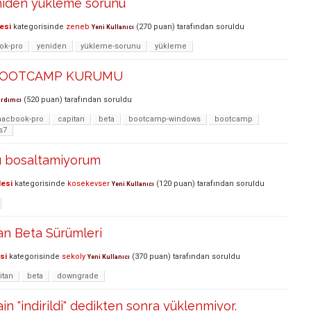
eniden yükleme sorunu
esi
kategorisinde
zeneb
(
270
puan)
tarafından
soruldu
Yeni Kullanıcı
ok-pro
yeniden
yükleme-sorunu
yükleme
 BOOTCAMP KURUMU
(
520
puan)
tarafından
soruldu
ardımcı
acbook-pro
capitan
beta
bootcamp-windows
bootcamp
s7
 bosaltamiyorum
lesi
kategorisinde
kosekevser
(
120
puan)
tarafından
soruldu
Yeni Kullanıcı
an Beta Sürümleri
si
kategorisinde
sekoly
(
370
puan)
tarafından
soruldu
Yeni Kullanıcı
itan
beta
downgrade
in "indirildi" dedikten sonra yüklenmiyor.