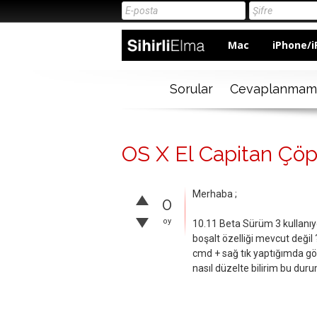
Mac
iPhone/i
Sorular
Cevaplanmam
OS X El Capitan Çöp
Merhaba ;
0
oy
10.11 Beta Sürüm 3 kullanı
boşalt özelliği mevcut deği
cmd + sağ tık yaptığımda gö
nasıl düzelte bilirim bu dur