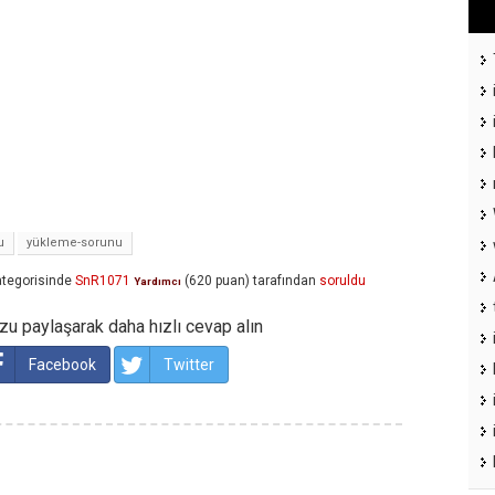
u
yükleme-sorunu
tegorisinde
SnR1071
(
620
puan)
tarafından
soruldu
Yardımcı
u paylaşarak daha hızlı cevap alın
Facebook
Twitter