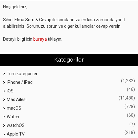
Hoş geldiniz,
Sihirli Elma Soru & Cevap ile sorularınıza en kısa zamanda yanıt
alabilirsiniz. Sorunuzu sorun ve diğer kullanıcılar cevap versin.
Detaylı bilgi için
buraya
tıklayın.
Kategoriler
Tüm kategoriler
(1,232)
iPhone / iPad
(46)
iOS
(11,480)
Mac Ailesi
(728)
macOS
(60)
Watch
(7)
watchOS
(218)
Apple TV