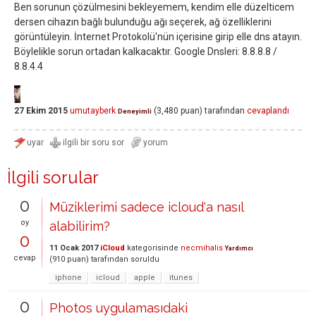
Ben sorunun çözülmesini bekleyemem, kendim elle düzelticem
dersen cihazın bağlı bulunduğu ağı seçerek, ağ özelliklerini
görüntüleyin. İnternet Protokolü'nün içerisine girip elle dns atayın.
Böylelikle sorun ortadan kalkacaktır. Google Dnsleri: 8.8.8.8 /
8.8.4.4
27 Ekim 2015
umutayberk
(
3,480
puan)
tarafından
cevaplandı
Deneyimli
İlgili sorular
0
Müziklerimi sadece icloud'a nasıl
oy
alabilirim?
0
11 Ocak 2017
iCloud
kategorisinde
necmihalis
Yardımcı
cevap
(
910
puan)
tarafından
soruldu
iphone
icloud
apple
itunes
0
Photos uygulamasıdaki