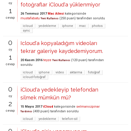
oy
fotoğraflar iCloud'a yüklenmiyor
1
26 Temmuz 2017
Mac Ailesi
kategorisinde
cevap
mustafabatu
(
250
puan)
tarafından
soruldu
Yeni Kullanıcı
icloud
yedekleme
iphone
mac
photos
sync
0
Icloud'a kopyaladığım videoları
oy
tekrar galeriye kaydedemiyorum.
1
20 Kasım 2016
teyze
(
120
puan)
tarafından
Yeni Kullanıcı
cevap
soruldu
icloud
iphone
video
aktarma
fotoğraf
icloud-fotoğraf
0
iCloud'a yedekleyip telefondan
oy
silmek mümkün mü?
2
15 Mayıs 2017
iCloud
kategorisinde
selmanozpinar
cevap
(
400
puan)
tarafından
soruldu
Yardımcı
icloud
yedekleme
telefon-sil
0