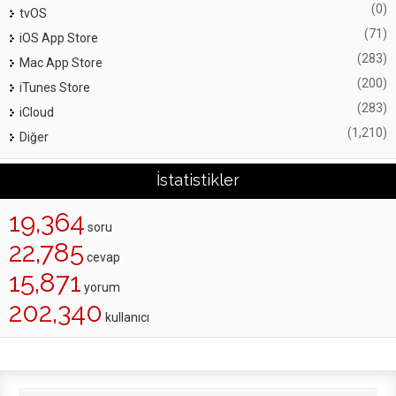
(0)
tvOS
(71)
iOS App Store
(283)
Mac App Store
(200)
iTunes Store
(283)
iCloud
(1,210)
Diğer
İstatistikler
19,364
soru
22,785
cevap
15,871
yorum
202,340
kullanıcı