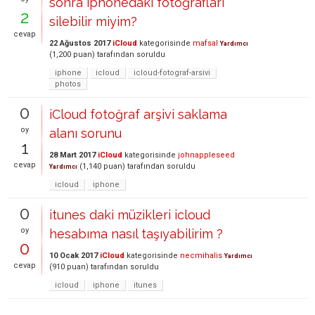
sonra iphonedaki fotoğrafları
2
silebilir miyim?
cevap
22 Ağustos 2017
iCloud
kategorisinde
mafsal
Yardımcı
(
1,200
puan)
tarafından
soruldu
iphone
icloud
icloud-fotograf-arsivi
photos
0
iCloud fotoğraf arşivi saklama
oy
alanı sorunu
1
28 Mart 2017
iCloud
kategorisinde
johnappleseed
cevap
(
1,140
puan)
tarafından
soruldu
Yardımcı
icloud
iphone
0
itunes daki müzikleri icloud
oy
hesabıma nasıl taşıyabilirim ?
0
10 Ocak 2017
iCloud
kategorisinde
necmihalis
Yardımcı
cevap
(
910
puan)
tarafından
soruldu
icloud
iphone
itunes