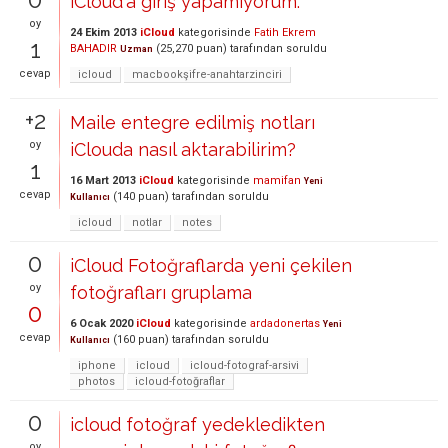
iCloud'a giriş yapamıyorum.
oy
24 Ekim 2013
iCloud
kategorisinde
Fatih Ekrem
1
BAHADIR
(
25,270
puan)
tarafından
soruldu
Uzman
cevap
icloud
macbookşifre-anahtarzinciri
+2
Maile entegre edilmiş notları
oy
iClouda nasıl aktarabilirim?
1
16 Mart 2013
iCloud
kategorisinde
mamifan
Yeni
cevap
(
140
puan)
tarafından
soruldu
Kullanıcı
icloud
notlar
notes
0
iCloud Fotoğraflarda yeni çekilen
oy
fotoğrafları gruplama
0
6 Ocak 2020
iCloud
kategorisinde
ardadonertas
Yeni
cevap
(
160
puan)
tarafından
soruldu
Kullanıcı
iphone
icloud
icloud-fotograf-arsivi
photos
icloud-fotoğraflar
0
icloud fotoğraf yedekledikten
oy