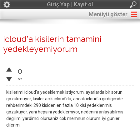
Giriş Yap | Kayıt ol
Menüyü göster
icloud'a kisilerin tamamini
yedekleyemiyorum
0
oy
kisilerimi icloud'a yedeklemek istiyorum. ayarlarda bir sorun
gozukmuyor, kisiler acik icloud'da, ancak icloud'a girdigimde
rehberimdeki 290 kisiden en fazla 10 kisi yedeklenmis
gozukuyor. yani hepsini yedeklemiyor, nedenini anlayabilmis
degilim. yardimci olursaniz cok memnun olurum. iyi gunler
dilerim.