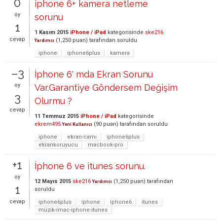
0
iphone 6+ kamera netleme
oy
sorunu
1
1 Kasım 2015
iPhone / iPad
kategorisinde
ske216
cevap
(
1,250
puan)
tarafından
soruldu
Yardımcı
iphone
iphone6plus
kamera
–3
İphone 6' mda Ekran Sorunu
oy
Var.Garantiye Göndersem Değişim
3
Olurmu ?
cevap
11 Temmuz 2015
iPhone / iPad
kategorisinde
ekrem495
(
90
puan)
tarafından
soruldu
Yeni Kullanıcı
iphone
ekran-camı
iphone6plus
ekrankoruyucu
macbook-pro
+1
İphone 6 ve itunes sorunu.
oy
12 Mayıs 2015
ske216
(
1,250
puan)
tarafından
Yardımcı
1
soruldu
cevap
iphone6plus
iphone
iphone6
itunes
müzik-imac-iphone-itunes