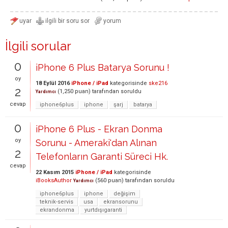
İlgili sorular
0
iPhone 6 Plus Batarya Sorunu !
oy
18 Eylül 2016
iPhone / iPad
kategorisinde
ske216
2
(
1,250
puan)
tarafından
soruldu
Yardımcı
cevap
iphone6plus
iphone
şarj
batarya
0
iPhone 6 Plus - Ekran Donma
oy
Sorunu - Ameraki'dan Alınan
2
Telefonların Garanti Süreci Hk.
cevap
22 Kasım 2015
iPhone / iPad
kategorisinde
iBooksAuthor
(
560
puan)
tarafından
soruldu
Yardımcı
iphone6plus
iphone
değişim
teknik-servis
usa
ekransorunu
ekrandonma
yurtdışıgaranti