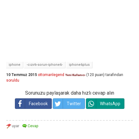
iphone
-cızırtı-sorun-iphone6-
iphone6plus
10 Temmuz 2015
ottomanlegend
(
120
puan)
tarafından
Yeni Kullanıcı
soruldu
Sorunuzu paylaşarak daha hızlı cevap alın
Facebook
Twitter
WhatsApp