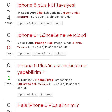
0
iphone 6 plus kılıf tavsiyesi
oy
14 Şubat 2016
Diğer
kategorisinde
gizemonder
4
(
3,910
puan)
tarafından
soruldu
Deneyimli
cevap
iphone6plus
iphone
kılıf
0
İphone 6+ Güncelleme ve İcloud
oy
9 Aralık 2015
iPhone / iPad
kategorisinde
ske216
0
(
1,250
puan)
tarafından
soruldu
Yardımcı
cevap
iphone
iphone6plus
icloud
0
IPhone 6 Plus 'ın ekranı kırıldı ne
oy
yapabilirim ?
1
13 Ekim 2015
iPhone / iPad
kategorisinde
cevap
ufukarpacioglu
(
1,130
puan)
tarafından
Yardımcı
soruldu
iphone6plus
iphone
0
Hala iPhone 6 Plus alınır mı ?
oy