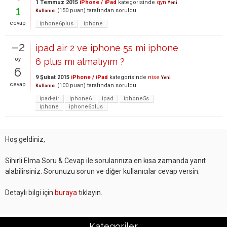
1 Temmuz 2015
iPhone / iPad
kategorisinde
qyn
Yeni
1
(
150
puan)
tarafından
soruldu
Kullanıcı
cevap
iphone6plus
iphone
–2
ipad air 2 ve iphone 5s mi iphone
oy
6 plus mı almalıyım ?
6
9 Şubat 2015
iPhone / iPad
kategorisinde
nise
Yeni
cevap
(
100
puan)
tarafından
soruldu
Kullanıcı
ipad-air
iphone6
ipad
iphone5s
iphone
iphone6plus
Hoş geldiniz,
Sihirli Elma Soru & Cevap ile sorularınıza en kısa zamanda yanıt
alabilirsiniz. Sorunuzu sorun ve diğer kullanıcılar cevap versin.
Detaylı bilgi için
buraya
tıklayın.
Kategoriler