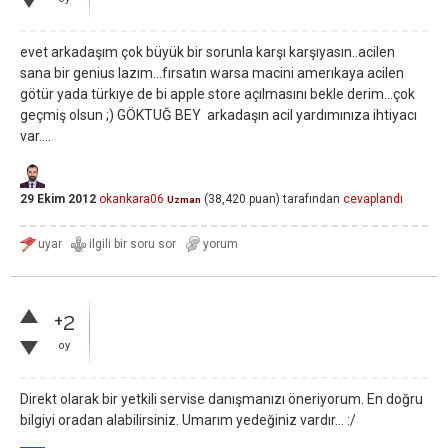
evet arkadaşım çok büyük bir sorunla karşı karşıyasın..acilen
sana bir genius lazım...fırsatın warsa macini amerıkaya acilen
götür yada türkıye de bi apple store açılmasını bekle derim...çok
geçmiş olsun ;) GÖKTUĞ BEY arkadaşın acil yardımınıza ihtiyacı
var....
29 Ekim 2012
okankara06
(
38,420
puan)
tarafından
cevaplandı
Uzman
+2
oy
Direkt olarak bir yetkili servise danışmanızı öneriyorum. En doğru
bilgiyi oradan alabilirsiniz. Umarım yedeğiniz vardır... :/