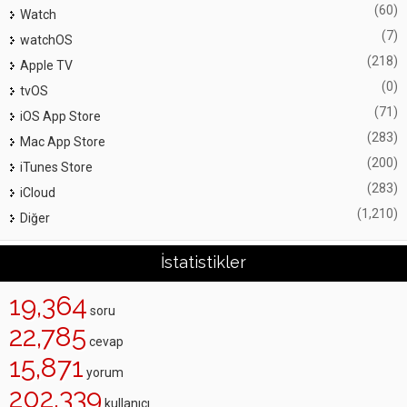
(60)
Watch
(7)
watchOS
(218)
Apple TV
(0)
tvOS
(71)
iOS App Store
(283)
Mac App Store
(200)
iTunes Store
(283)
iCloud
(1,210)
Diğer
İstatistikler
19,364
soru
22,785
cevap
15,871
yorum
202,339
kullanıcı