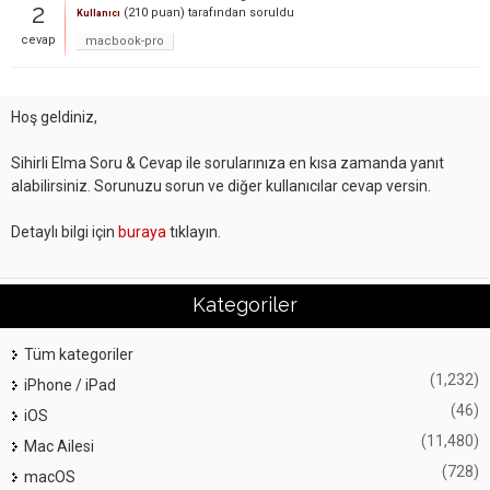
2
(
210
puan)
tarafından
soruldu
Kullanıcı
cevap
macbook-pro
Hoş geldiniz,
Sihirli Elma Soru & Cevap ile sorularınıza en kısa zamanda yanıt
alabilirsiniz. Sorunuzu sorun ve diğer kullanıcılar cevap versin.
Detaylı bilgi için
buraya
tıklayın.
Kategoriler
Tüm kategoriler
(1,232)
iPhone / iPad
(46)
iOS
(11,480)
Mac Ailesi
(728)
macOS