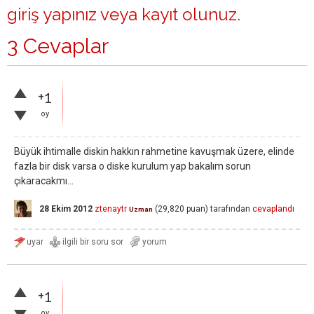
giriş yapınız
veya
kayıt olunuz
.
3 Cevaplar
+1
oy
Büyük ihtimalle diskin hakkın rahmetine kavuşmak üzere, elinde
fazla bir disk varsa o diske kurulum yap bakalım sorun
çıkaracakmı...
28 Ekim 2012
ztenaytr
(
29,820
puan)
tarafından
cevaplandı
Uzman
+1
oy