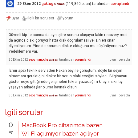
29 Ekim 2012
goktug
(
119,860
puan)
tarafından
cevaplandı
Uzman
Güvenli kip ile açınca da aynı şifre sorunu oluşuyor lakin recovery mod
da açınca diski görüyor hatta disk doğrulaması ve izinleri onar
diyebiliyorum. Yine de sorunun diskte olduğunu mu düşünüyorsunuz?
Yedeklemem var.
30 Ekim 2012
aeosmanoglu
tarafından
yorumlandı
Yardımcı
İzmir apex teknik servisden Hakan bey ile görüştüm. Böyle bir seyin
olmaması gerektiğini diskte bir sorun olabileceğini söyledi. Bilgisayarı
göstermeye gittiğimde gelişmeleri tekrar yazacağım ki aynı sıkıntıyı
yaşayan arkadaşlar olursa kaynak olsun.
30 Ekim 2012
aeosmanoglu
tarafından
yorumlandı
Yardımcı
İlgili sorular
0
MacBook Pro cihazımda bazen
oy
Wi-Fi açılmıyor bazen açılıyor