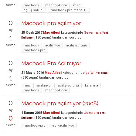
cevap
macbook
macbook-pro
mac
açılış-sorunu
macbook-pro-retina-13
0
Macbook pro açılmıyor
oy
25 Ocak 2017
Mac Ailesi
kategorisinde
Sekermaia
Yeni
1
(
120
puan)
tarafından
soruldu
Kullanıcı
cevap
macbook
açılmıyor
açılış-sorunu
macbook-pro
0
Macbook Pro Açılmıyor
oy
21 Mayıs 2016
Mac Ailesi
kategorisinde
şeftali
Yardımcı
1
(
590
puan)
tarafından
soruldu
cevap
mac
açılmıyor
açılış-sorunu
kararma
macbook
macbook-pro
0
Macbook pro açılmıyor (2008)
oy
4 Kasım 2015
Mac Ailesi
kategorisinde
Jokerem
Yeni
0
(
120
puan)
tarafından
soruldu
Kullanıcı
cevap
macbook-pro
-acil-acilmiyor