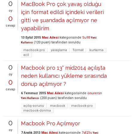
0
MacBook Pro çok yavaş olduğu
oy
için format edildi içindeki verileri
0
gitti ve şuandada açılmıyor ne
cevap
yapabilirim
13 Eylül 2015
Mac Ailesi
kategorisinde
Su93
Yeni
(
120
puan)
tarafından
soruldu
Kullanıcı
macbook-pro
yavaşlama
format
kurtarma
acil
0
Macbook pro 13" mid2014 açılışta
oy
neden kullanıcı yükleme sırasında
0
donup açılmıyor ?
cevap
6 Temmuz 2015
Mac Ailesi
kategorisinde
onurersn
(
200
puan)
tarafından
soruldu
Yeni Kullanıcı
açılış-sorunu
macbook
macbook-pro
macbook-donma
0
Macbook Pro Açılmıyor
oy
7 Aralık 2013
Mac Ailesi
kategorisinde
7sf21s
Yeni