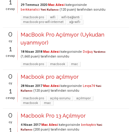
1
29 Temmuz 2020
Mac Ailesi
kategorisinde
cevap
berkkanalici
(
120
puan)
tarafından
soruldu
Yeni Kullanıcı
macbook-pro
wifi
wifi-bağlantı
macbook-pro-wifi-internet
ağı-wifi-
0
MacBook Pro Açılmıyor (Uykudan
oy
uyanmıyor)
1
18 Nisan 2018
Mac Ailesi
kategorisinde
Doğuş
Yardımcı
cevap
(
1,660
puan)
tarafından
soruldu
macbook-pro
macbook
mac
0
Macbook pro açılmıyor
oy
28 Nisan 2017
Mac Ailesi
kategorisinde
Levya74
Yeni
1
(
120
puan)
tarafından
soruldu
Kullanıcı
cevap
macbook-pro
açılış-sorunu
açılmıyor
macbook
mac
0
Macbook Pro 13 Açılmıyor
oy
4 Nisan 2017
Mac Ailesi
kategorisinde
berkaykrx
Yeni
1
(
200
puan)
tarafından
soruldu
Kullanıcı