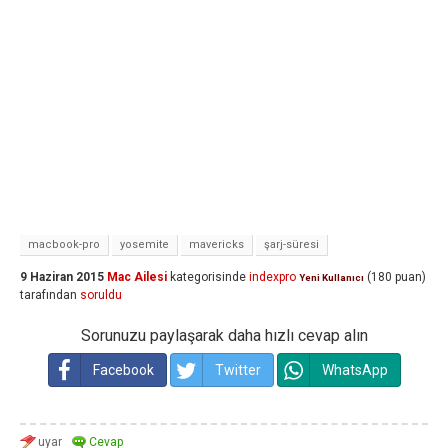
macbook-pro
yosemite
mavericks
şarj-süresi
9 Haziran 2015
Mac Ailesi
kategorisinde
indexpro
(
180
puan)
Yeni Kullanıcı
tarafından
soruldu
Sorunuzu paylaşarak daha hızlı cevap alın
Facebook
Twitter
WhatsApp