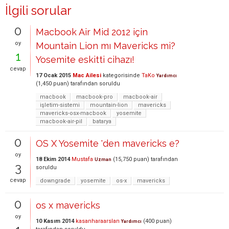
İlgili sorular
0
Macbook Air Mid 2012 için
oy
Mountain Lion mı Mavericks mi?
1
Yosemite eskitti cihazı!
cevap
17 Ocak 2015
Mac Ailesi
kategorisinde
TaKo
Yardımcı
(
1,450
puan)
tarafından
soruldu
macbook
macbook-pro
macbook-air
işletim-sistemi
mountain-lion
mavericks
mavericks-osx-macbook
yosemite
macbook-air-pil
batarya
0
OS X Yosemite 'den mavericks e?
oy
18 Ekim 2014
Mustafa
(
15,750
puan)
tarafından
Uzman
3
soruldu
cevap
downgrade
yosemite
os-x
mavericks
0
os x mavericks
oy
10 Kasım 2014
kasanharaarslan
(
400
puan)
Yardımcı