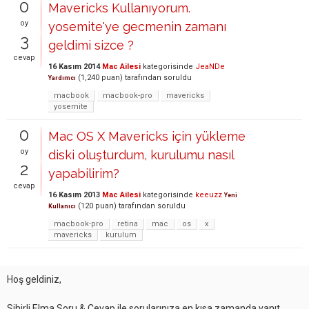
0
Mavericks Kullanıyorum.
oy
yosemite'ye gecmenin zamanı
3
geldimi sizce ?
cevap
16 Kasım 2014
Mac Ailesi
kategorisinde
JeaNDe
(
1,240
puan)
tarafından
soruldu
Yardımcı
macbook
macbook-pro
mavericks
yosemite
0
Mac OS X Mavericks için yükleme
oy
diski oluşturdum, kurulumu nasıl
2
yapabilirim?
cevap
16 Kasım 2013
Mac Ailesi
kategorisinde
keeuzz
Yeni
(
120
puan)
tarafından
soruldu
Kullanıcı
macbook-pro
retina
mac
os
x
mavericks
kurulum
Hoş geldiniz,
Sihirli Elma Soru & Cevap ile sorularınıza en kısa zamanda yanıt