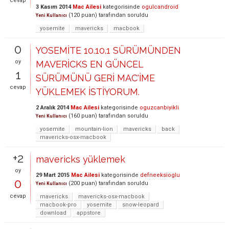
cevap
3 Kasım 2014
Mac Ailesi
kategorisinde
ogulcandroid
(
120
puan)
tarafından
soruldu
Yeni Kullanıcı
yosemite
mavericks
macbook
0
YOSEMİTE 10.10.1 SÜRÜMÜNDEN
oy
MAVERİCKS EN GÜNCEL
1
SÜRÜMÜNÜ GERİ MAC'İME
cevap
YÜKLEMEK İSTİYORUM.
2 Aralık 2014
Mac Ailesi
kategorisinde
oguzcanbiyikli
(
160
puan)
tarafından
soruldu
Yeni Kullanıcı
yosemite
mountain-lion
mavericks
back
mavericks-osx-macbook
+2
mavericks yüklemek
oy
29 Mart 2015
Mac Ailesi
kategorisinde
defneeksioglu
0
(
200
puan)
tarafından
soruldu
Yeni Kullanıcı
cevap
mavericks
mavericks-osx-macbook
macbook-pro
yosemite
snow-leopard
download
appstore