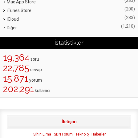
(283)
Mac App Store
(200)
iTunes Store
(283)
iCloud
(1,210)
Diğer
İstatistikler
19,364
soru
22,785
cevap
15,871
yorum
202,291
kullanıcı
İletişim
SihirliElma
SDN Forum
Teknoloji Haberleri