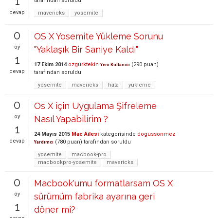
1
tarafından
soruldu
cevap
mavericks
yosemite
0
OS X Yosemite Yükleme Sorunu
oy
"Yaklaşık Bir Saniye Kaldı"
1
17 Ekim 2014
ozgurktekin
(
290
puan)
Yeni Kullanıcı
cevap
tarafından
soruldu
yosemite
mavericks
hata
yükleme
0
Os X için Uygulama Şifreleme
oy
Nasıl Yapabilirim ?
1
24 Mayıs 2015
Mac Ailesi
kategorisinde
dogussonmez
cevap
(
780
puan)
tarafından
soruldu
Yardımcı
yosemite
macbook-pro
macbookpro-yosemite
mavericks
0
Macbook'umu formatlarsam OS X
oy
sürümüm fabrika ayarına geri
1
döner mi?