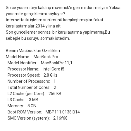
Sizce yosemiteyi kaldırıp maverick'e geri mi dönmeliyim.Yoksa
yosemite gerçeklerimi söylüyor?
İnternette iki işletim sürümünü karşılaştırmışlar fakat
karşılaştırmalar 2014 yılına ait.
Son güncellemer sonrası bir karşılaştırma yapılmamış.Bu
sebeple bu soruyu sormak istedim.
Benim Macbook'un Özellikleri:
Model Name: MacBook Pro
Model Identifier: MacBookPro11,1
Processor Name: Intel Core i5
Processor Speed: 2.8 GHz
Number of Processors: 1
Total Number of Cores: 2
L2 Cache (per Core): 256 KB
L3 Cache: 3 MB
Memory: 8 GB
Boot ROM Version: MBP111.0138.B14
SMC Version (system): 2.16f68