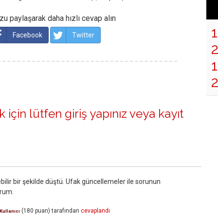
u paylaşarak daha hızlı cevap alın
Facebook
Twitter
1
 için lütfen
giriş yapınız
veya
kayıt
bilir bir şekilde düştü. Ufak güncellemeler ile sorunun
orum.
(
180
puan)
tarafından
cevaplandı
Kullanıcı