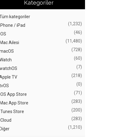
Kategoriler
Tüm kategoriler
(1,232)
iPhone / iPad
(46)
iOS
(11,480)
Mac Ailesi
(728)
macOS
(60)
Watch
(7)
watchOS
(218)
Apple TV
(0)
tvOS
(71)
iOS App Store
(283)
Mac App Store
(200)
iTunes Store
(283)
iCloud
(1,210)
Diğer