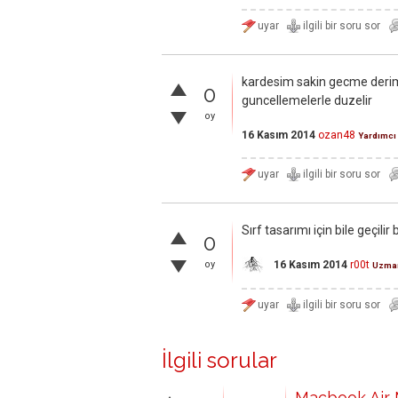
kardesim sakin gecme deri
0
guncellemelerle duzelir
oy
16 Kasım 2014
ozan48
Yardımcı
Sırf tasarımı için bile geçilir
0
16 Kasım 2014
r00t
oy
Uzma
İlgili sorular
Macbook Air M