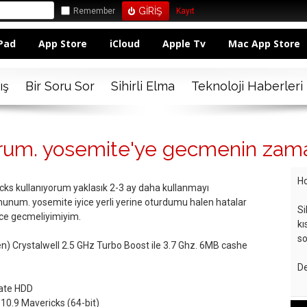
Remember
Kayıt
Pad
App Store
iCloud
Apple Tv
Mac App Store
ış
Bir Soru Sor
Sihirli Elma
Teknoloji Haberleri
rum. yosemite'ye gecmenin zaman
Ho
ks kullanıyorum yaklasık 2-3 ay daha kullanmayı
um. yosemite iyice yerli yerine oturdumu halen hatalar
Si
ce gecmeliyimiyim.
kı
so
en) Crystalwell 2.5 GHz Turbo Boost ile 3.7 Ghz. 6MB cashe
De
tate HDD
0.9 Mavericks (64-bit)