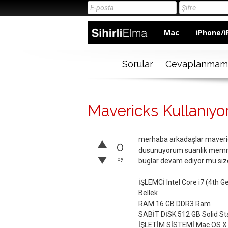
Mac
iPhone/i
Sorular
Cevaplanmam
Mavericks Kullanıyo
merhaba arkadaşlar maveric
0
dusunuyorum suanlık memnun
oy
buglar devam ediyor mu siz
İŞLEMCİ Intel Core i7 (4th G
Bellek
RAM 16 GB DDR3 Ram
SABİT DİSK 512 GB Solid S
İŞLETİM SİSTEMİ Mac OS X 1