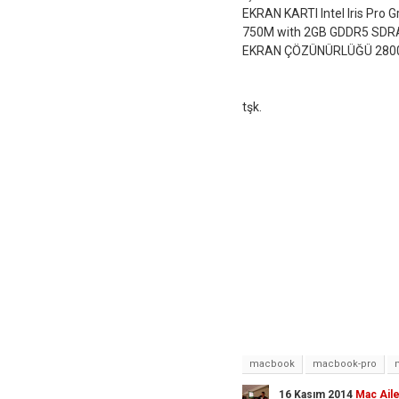
EKRAN KARTI Intel Iris Pro 
750M with 2GB GDDR5 SDR
EKRAN ÇÖZÜNÜRLÜĞÜ 2800x
tşk.
macbook
macbook-pro
16 Kasım 2014
Mac Aile