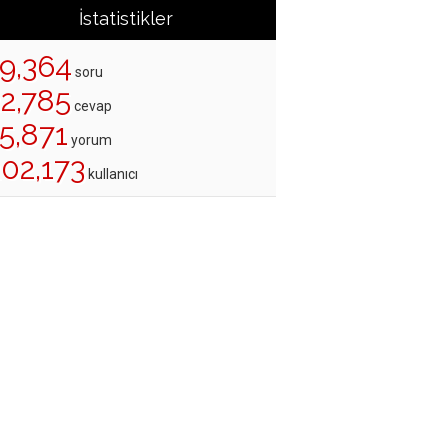
İstatistikler
19,364
soru
22,785
cevap
5,871
yorum
202,173
kullanıcı