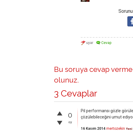
Sorunuz
Bu soruya cevap vermek
olunuz
.
3 Cevaplar
Pil performansı gözle görüle
0
çözülebileceğini umut ediy
oy
16 Kasım 2014
mertozekin
Yeni 