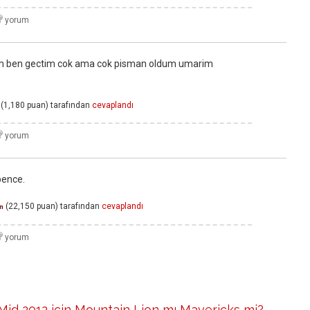
m ben gectim cok ama cok pisman oldum umarim
(
1,180
puan)
tarafından
cevaplandı
 bence.
(
22,150
puan)
tarafından
cevaplandı
n
id 2012 için Mountain Lion mı Mavericks mi?