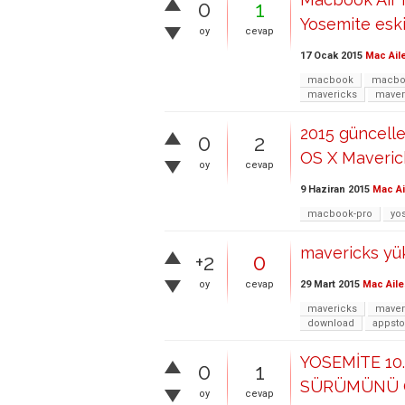
0
1
Yosemite eskit
oy
cevap
17 Ocak 2015
Mac Ail
macbook
macbo
mavericks
maver
2015 güncell
0
2
OS X Maveric
oy
cevap
9 Haziran 2015
Mac Ai
macbook-pro
yo
mavericks y
+2
0
29 Mart 2015
Mac Aile
oy
cevap
mavericks
maver
download
appsto
YOSEMİTE 1
0
1
SÜRÜMÜNÜ G
oy
cevap