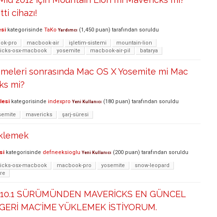
ti cihazı!
esi
kategorisinde
TaKo
(
1,450
puan)
tarafından
soruldu
Yardımcı
ok-pro
macbook-air
işletim-sistemi
mountain-lion
icks-osx-macbook
yosemite
macbook-air-pil
batarya
emeleri sonrasında Mac OS X Yosemite mi Mac
ks mi?
lesi
kategorisinde
indexpro
(
180
puan)
tarafından
soruldu
Yeni Kullanıcı
semite
mavericks
şarj-süresi
üklemek
si
kategorisinde
defneeksioglu
(
200
puan)
tarafından
soruldu
Yeni Kullanıcı
icks-osx-macbook
macbook-pro
yosemite
snow-leopard
re
0.10.1 SÜRÜMÜNDEN MAVERİCKS EN GÜNCEL
ERİ MAC'İME YÜKLEMEK İSTİYORUM.