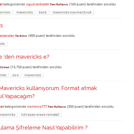
si
kategorisinde
oguzcanbiyikli
(
160
puan)
tarafından
soruldu
Yeni Kullanıcı
in-lion
mavericks
back
mavericks-osx-macbook
ks
araarslan
(
400
puan)
tarafından
soruldu
Yardımcı
ite
e 'den mavericks e?
(
15,750
puan)
tarafından
soruldu
Uzman
mite
os-x
mavericks
Mavericks kullanıyorum. Format atmak
sıl Yapacağım?
esi
kategorisinde
nomercy777
(
350
puan)
tarafından
soruldu
Yeni Kullanıcı
mavericks
hd-repair-erase-reinstall
ulama Şifreleme Nasıl Yapabilirim ?