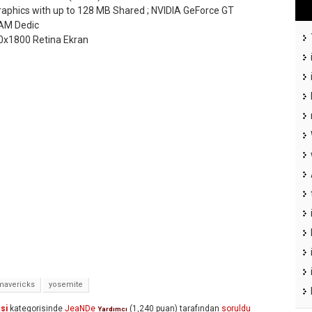
Graphics with up to 128 MB Shared ; NVIDIA GeForce GT
AM Dedic
1800 Retina Ekran
mavericks
yosemite
si
kategorisinde
JeaNDe
(
1,240
puan)
tarafından
soruldu
Yardımcı