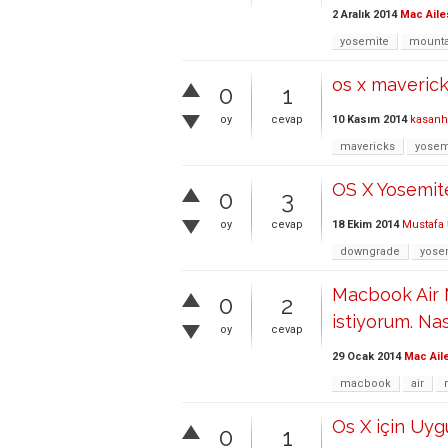
2 Aralık 2014
Mac Aile
yosemite
mounta
os x maveric
0
1
10 Kasım 2014
kasanh
oy
cevap
mavericks
yosem
OS X Yosemit
0
3
18 Ekim 2014
Mustafa
oy
cevap
downgrade
yose
Macbook Air 
0
2
istiyorum. Na
oy
cevap
29 Ocak 2014
Mac Ail
macbook
air
Os X için Uyg
0
1