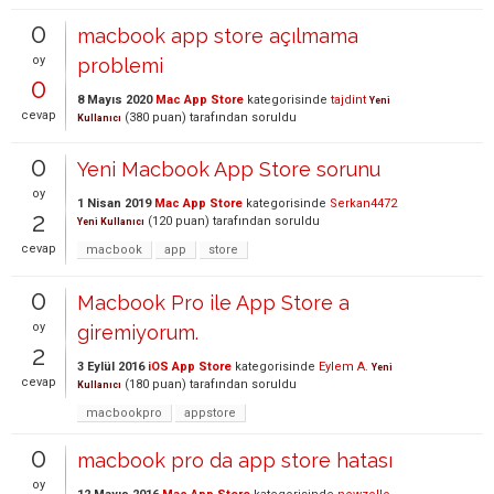
0
macbook app store açılmama
oy
problemi
0
8 Mayıs 2020
Mac App Store
kategorisinde
tajdint
Yeni
cevap
(
380
puan)
tarafından
soruldu
Kullanıcı
0
Yeni Macbook App Store sorunu
oy
1 Nisan 2019
Mac App Store
kategorisinde
Serkan4472
2
(
120
puan)
tarafından
soruldu
Yeni Kullanıcı
cevap
macbook
app
store
0
Macbook Pro ile App Store a
oy
giremiyorum.
2
3 Eylül 2016
iOS App Store
kategorisinde
Eylem A.
Yeni
cevap
(
180
puan)
tarafından
soruldu
Kullanıcı
macbookpro
appstore
0
macbook pro da app store hatası
oy