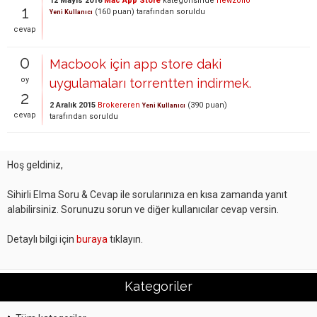
12 Mayıs 2016
Mac App Store
kategorisinde
newzollo
1
(
160
puan)
tarafından
soruldu
Yeni Kullanıcı
cevap
0
Macbook için app store daki
oy
uygulamaları torrentten indirmek.
2
2 Aralık 2015
Brokereren
(
390
puan)
Yeni Kullanıcı
cevap
tarafından
soruldu
Hoş geldiniz,
Sihirli Elma Soru & Cevap ile sorularınıza en kısa zamanda yanıt
alabilirsiniz. Sorunuzu sorun ve diğer kullanıcılar cevap versin.
Detaylı bilgi için
buraya
tıklayın.
Kategoriler