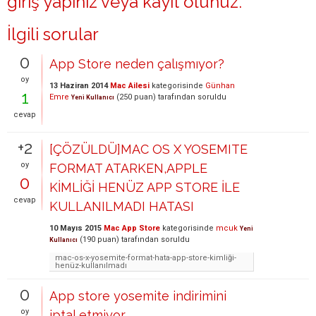
giriş yapınız
veya
kayıt olunuz
.
İlgili sorular
0
App Store neden çalışmıyor?
oy
13 Haziran 2014
Mac Ailesi
kategorisinde
Günhan
1
Emre
(
250
puan)
tarafından
soruldu
Yeni Kullanıcı
cevap
+2
[ÇÖZÜLDÜ]MAC OS X YOSEMITE
oy
FORMAT ATARKEN,APPLE
0
KİMLİĞİ HENÜZ APP STORE İLE
cevap
KULLANILMADI HATASI
10 Mayıs 2015
Mac App Store
kategorisinde
mcuk
Yeni
(
190
puan)
tarafından
soruldu
Kullanıcı
mac-os-x-yosemite-format-hata-app-store-kimliği-
henüz-kullanılmadı
0
App store yosemite indirimini
oy
iptal etmiyor