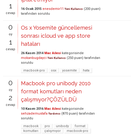
1
16 Ocak 2015
enesdemir11
(
200
puan)
Yeni Kullanıcı
cevap
tarafından
soruldu
0
Os x Yosemite güncellemesi
oy
sonrası icloud ve app store
1
hataları
cevap
26 Kasım 2014
Mac Ailesi
kategorisinde
mokanbugdayci
(
250
puan)
tarafından
Yeni Kullanıcı
soruldu
macbook-pro
osx
yosemite
hata
0
Macbook pro unibody 2010
oy
format komutları neden
2
çalışmıyor?ÇÖZÜLDÜ
cevap
10 Kasım 2016
Mac Ailesi
kategorisinde
sehzademustafa
(
870
puan)
tarafından
Yardımcı
soruldu
macbook
pro
unibody
format
komutları
çalışmıyor
macbook-pro