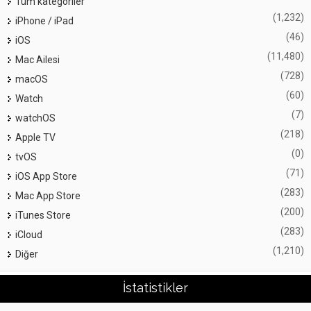
Tüm kategoriler
(1,232)
iPhone / iPad
(46)
iOS
(11,480)
Mac Ailesi
(728)
macOS
(60)
Watch
(7)
watchOS
(218)
Apple TV
(0)
tvOS
(71)
iOS App Store
(283)
Mac App Store
(200)
iTunes Store
(283)
iCloud
(1,210)
Diğer
İstatistikler