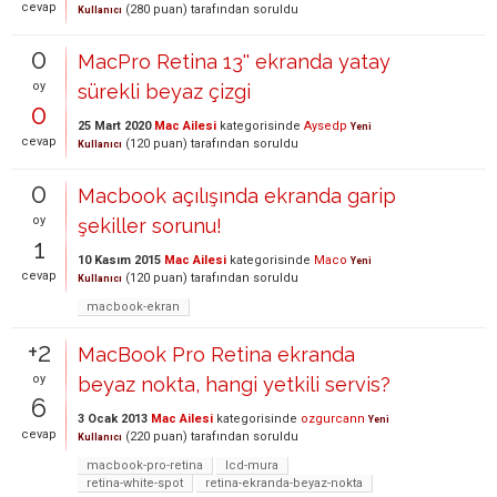
cevap
(
280
puan)
tarafından
soruldu
Kullanıcı
0
MacPro Retina 13'' ekranda yatay
oy
sürekli beyaz çizgi
0
25 Mart 2020
Mac Ailesi
kategorisinde
Aysedp
Yeni
cevap
(
120
puan)
tarafından
soruldu
Kullanıcı
0
Macbook açılışında ekranda garip
oy
şekiller sorunu!
1
10 Kasım 2015
Mac Ailesi
kategorisinde
Maco
Yeni
cevap
(
120
puan)
tarafından
soruldu
Kullanıcı
macbook-ekran
+2
MacBook Pro Retina ekranda
oy
beyaz nokta, hangi yetkili servis?
6
3 Ocak 2013
Mac Ailesi
kategorisinde
ozgurcann
Yeni
cevap
(
220
puan)
tarafından
soruldu
Kullanıcı
macbook-pro-retina
lcd-mura
retina-white-spot
retina-ekranda-beyaz-nokta