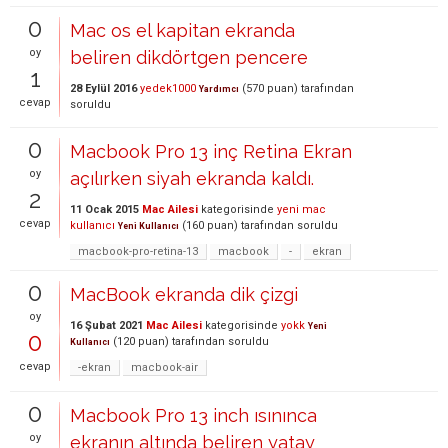
0
Mac os el kapitan ekranda
oy
beliren dikdörtgen pencere
1
28 Eylül 2016
yedek1000
(
570
puan)
tarafından
Yardımcı
cevap
soruldu
0
Macbook Pro 13 inç Retina Ekran
oy
açılırken siyah ekranda kaldı.
2
11 Ocak 2015
Mac Ailesi
kategorisinde
yeni mac
cevap
kullanıcı
(
160
puan)
tarafından
soruldu
Yeni Kullanıcı
macbook-pro-retina-13
macbook
-
ekran
0
MacBook ekranda dik çizgi
oy
16 Şubat 2021
Mac Ailesi
kategorisinde
yokk
Yeni
0
(
120
puan)
tarafından
soruldu
Kullanıcı
cevap
-ekran
macbook-air
0
Macbook Pro 13 inch ısınınca
oy
ekranın altında beliren yatay