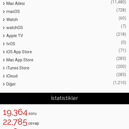
(11,480)
Mac Ailesi
(728)
macOS
(60)
Watch
(7)
watchOS
(218)
Apple TV
(0)
tvOS
(71)
iOS App Store
(283)
Mac App Store
(200)
iTunes Store
(283)
iCloud
(1,210)
Diğer
İstatistikler
19,364
soru
22,785
cevap