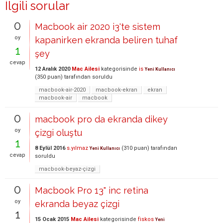
İlgili sorular
0
Macbook air 2020 i3'te sistem
oy
kapanirken ekranda beliren tuhaf
1
şey
cevap
12 Aralık 2020
Mac Ailesi
kategorisinde
is
Yeni Kullanıcı
(
350
puan)
tarafından
soruldu
macbook-air-2020
macbook-ekran
ekran
macbook-air
macbook
0
macbook pro da ekranda dikey
oy
çizgi oluştu
1
8 Eylül 2016
s.yılmaz
(
310
puan)
tarafından
Yeni Kullanıcı
cevap
soruldu
macbook-beyaz-çizgi
0
Macbook Pro 13" inc retina
oy
ekranda beyaz çizgi
1
15 Ocak 2015
Mac Ailesi
kategorisinde
fiskos
Yeni