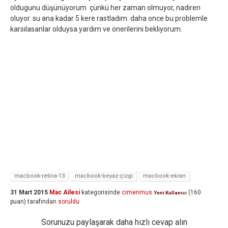
oldugunu düşünüyorum çünkü her zaman olmuyor, nadiren
oluyor. su ana kadar 5 kere rastladım. daha once bu problemle
karsılasanlar olduysa yardım ve önerilerini bekliyorum.
macbook-retina-13
macbook-beyaz-çizgi
macbook-ekran
31 Mart 2015
Mac Ailesi
kategorisinde
cimenmus
(
160
Yeni Kullanıcı
puan)
tarafından
soruldu
Sorunuzu paylaşarak daha hızlı cevap alın