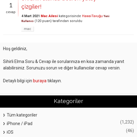
1
çizgiler!
cevap
4 Mart 2021
Mac Ailesi
kategorisinde
HawaiTavuğu
Yeni
(
120
puan)
tarafından
soruldu
Kullanıcı
mac
Hoş geldiniz,
Sihirli Elma Soru & Cevap ile sorularınıza en kısa zamanda yanıt
alabilirsiniz. Sorunuzu sorun ve diğer kullanıcılar cevap versin.
Detaylı bilgi için
buraya
tıklayın.
Kategoriler
Tüm kategoriler
(1,232)
iPhone / iPad
(46)
iOS