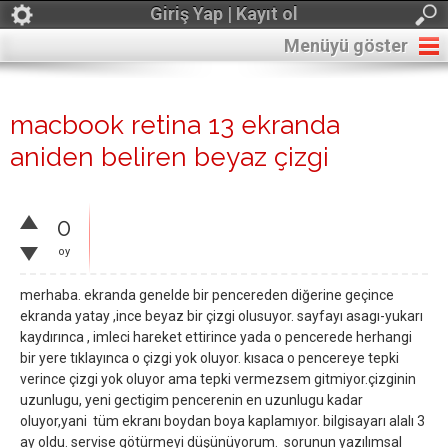
Giriş Yap | Kayıt ol
Menüyü göster
macbook retina 13 ekranda
aniden beliren beyaz çizgi
0
oy
merhaba. ekranda genelde bir pencereden diğerine geçince
ekranda yatay ,ince beyaz bir çizgi olusuyor. sayfayı asagı-yukarı
kaydırınca , imleci hareket ettirince yada o pencerede herhangi
bir yere tıklayınca o çizgi yok oluyor. kısaca o pencereye tepki
verince çizgi yok oluyor ama tepki vermezsem gitmiyor.çizginin
uzunlugu, yeni gectigim pencerenin en uzunlugu kadar
oluyor,yani tüm ekranı boydan boya kaplamıyor. bilgisayarı alalı 3
ay oldu. servise götürmeyi düşünüyorum. sorunun yazılımsal