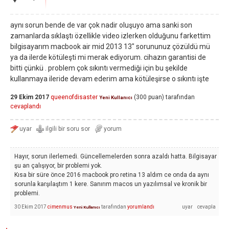
aynı sorun bende de var çok nadir oluşuyo ama sanki son
zamanlarda sıklaştı özellikle video izlerken olduğunu farkettim
bilgisayarım macbook air mid 2013 13" sorununuz çözüldü mü
ya da ilerde kötüleşti mi merak ediyorum. cihazın garantisi de
bitti çünkü . problem çok sıkıntı vermediği için bu şekilde
kullanmaya ileride devam ederim ama kötüleşirse o sıkıntı işte
29 Ekim 2017
queenofdisaster
(
300
puan)
tarafından
Yeni Kullanıcı
cevaplandı
Hayır, sorun ilerlemedi. Güncellemelerden sonra azaldı hatta. Bilgisayar
şu an çalışıyor, bir problemi yok.
Kısa bir süre önce 2016 macbook pro retina 13 aldım ce onda da aynı
sorunla karşılaştım 1 kere. Sanırım macos un yazılımsal ve kronik bir
problemi.
30 Ekim 2017
cimenmus
tarafından
yorumlandı
Yeni Kullanıcı