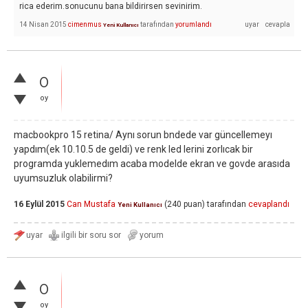
rica ederim.sonucunu bana bildirirsen sevinirim.
14 Nisan 2015
cimenmus
tarafından
yorumlandı
Yeni Kullanıcı
0
oy
macbookpro 15 retina/ Aynı sorun bndede var güncellemeyı
yapdım(ek 10.10.5 de geldi) ve renk led lerini zorlıcak bir
programda yuklemedım acaba modelde ekran ve govde arasıda
uyumsuzluk olabilirmi?
16 Eylül 2015
Can Mustafa
(
240
puan)
tarafından
cevaplandı
Yeni Kullanıcı
0
oy