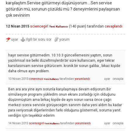
karşılaştım.Servise götürmeyi düşünüyorum ...Sen servise
götürdün mü, sorunun çözüldü mü ? deneyimlerini paylaşırsan
çok sevinirim
12 Nisan 2015
sciencegirl
(
140
puan)
tarafından
cevaplandı
Yeni Kullanıcı
hayır servise götürmedim. 10.10.3 güncellemesini yaptım, sorun
yazılımsal ise belki düzeltmişlerdir.bir süre kullanıcam, eger tekrar
karsılasırsam servise götürücem. kronik bir sorun galiba , bikac kişide
daha olmus aynı problem.
13 Nisan 2015
cimenmus
tarafından
yorumlandı
Yeni Kullanıcı
Ben ara ara yine aynı sorunla karşılaşmaya devam ediyorum.Bir
simülasyon programı yükledim onun ekranı zorladığı için olduğunu
düşünmüştüm ama birkaç kişide de aynı sorun varsa önce çağrı
merkezi sonra servisle görüşeceğim sanırım daha yeni aldım bu kadar
para veriyorsak diğerlerinden farkı olduğunu göstermeli, soruma yanıt
verdiğin için teşekkür ederim
14 Nisan 2015
sciencegirl
tarafından
yorumlandı
Yeni Kullanıcı