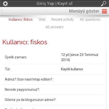
Giriş Yap | Kayıt ol
Menüyü göster
Kullanıcı: fiskos
Wall
Recent activity
All questions
All answers
Kullanıcı: fiskos
12 yıl (since 23 Temmuz
Üyelik zamanı:
2014)
Tür:
Kayıtlı kullanıcı
Adınız? Size nasıl hitap edilsin?:
Nerede yaşıyorsunuz?:
Siteniz ya da blogunuzun adresi?: