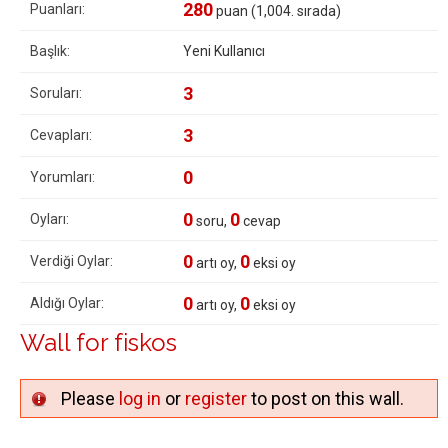
280
Puanları:
puan (
1,004
. sırada)
Başlık:
Yeni Kullanıcı
3
Soruları:
3
Cevapları:
0
Yorumları:
0
0
Oyları:
soru,
cevap
0
0
Verdiği Oylar:
artı oy,
eksi oy
0
0
Aldığı Oylar:
artı oy,
eksi oy
Wall for fiskos
Please
log in
or
register
to post on this wall.