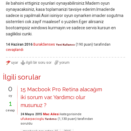
ile bahsini ettiginiz oyunlari oynayabilirsiniz.Madem oyun
oynayacaksiniz, kasa toplamanizi tavsiye ederim.Imaclerde
sadece is yapilmali.Asiri isiniyor oyun oynarken imacler sogutma
sistemleri cok zayif maalesef o yuzden.Eger alirsaniz
bootcampsiz windows kurmayin.ve sadece servis kursun en
sagliklisi cunki.
14 Haziran 2016
BurakSenses
(
190
puan)
tarafından
Yeni Kullanıcı
cevaplandı
İlgili sorular
0
15 Macbook Pro Retina alacağım
oy
iki sorum var. Yardımcı olur
1
musunuz ?
cevap
24 Mayıs 2015
Mac Ailesi
kategorisinde
ufukarpacioglu
(
1,130
puan)
tarafından
Yardımcı
soruldu