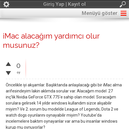
Giriş Yap | Kayıt ol
Menüyü göster
iMac alacağım yardımcı olur
musunuz?
0
oy
Öncelikle iyi akşamlar. Başlıktanda anlaşılacağı gibi bir iMac alma
arifesindeyim lakin aklımda sorular var. Alacağım model 27
inç'lik Nvidia GeForce GTX 775'e sahip olan model. Soracağım
sorulara gelirsek 14 yıldır windows kullandım sizce alışabilir
miyim? Ve 2. sorum bu modelde League of Legends, Dota 2 ve
watch dogs oyunlarını oynayabilir miyim? Youtube'da
incelemelere baktım oynayanlar var ama bu insanlar windows
kurup mu oynuyorlar?