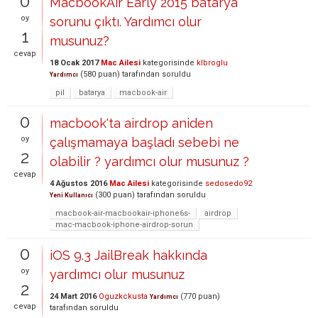
0
MacbookAir Early 2015 batarya
oy
sorunu çıktı. Yardımcı olur
1
musunuz?
cevap
18 Ocak 2017
Mac Ailesi
kategorisinde
klbroglu
(
580
puan)
tarafından
soruldu
Yardımcı
pil
batarya
macbook-air
0
macbook'ta airdrop aniden
oy
çalışmamaya başladı sebebi ne
2
olabilir ? yardımcı olur musunuz ?
cevap
4 Ağustos 2016
Mac Ailesi
kategorisinde
sedosedo92
(
300
puan)
tarafından
soruldu
Yeni Kullanıcı
macbook-air-macbookair-iphone6s-
airdrop
mac-macbook-iphone-airdrop-sorun
0
iOS 9.3 JailBreak hakkında
oy
yardımcı olur musunuz
2
24 Mart 2016
Oguzkckusta
(
770
puan)
Yardımcı
cevap
tarafından
soruldu