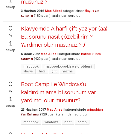
musunuz ?
cevap
3 Haziran 2016
Mac Ailesi
kategorisinde
flayux
Yeni
(
180
puan)
tarafından
soruldu
Kullanıcı
0
Klavyemde A harfi çift yazıyor (aa)
oy
Bu sorunu nasıl çözebilirim ?
1
Yardımcı olur musunuz ? :(
cevap
6 Ocak 2022
Mac Ailesi
kategorisinde
hatice kübra
(
420
puan)
tarafından
soruldu
Yardımcı
macbook
macbook-pro-klavye-problemi
klavye
hata
çift
yazma
0
Boot Camp ile Windows'u
oy
kaldırdım ama bi sorunum var
1
yardımcı olur musunuz?
cevap
23 Haziran 2017
Mac Ailesi
kategorisinde
arinadrian
(
120
puan)
tarafından
soruldu
Yeni Kullanıcı
macbook
windows
boot
camp