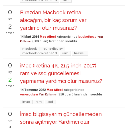
macbook-pro-retina-15
2015
0
Birazdan Macbook retina
oy
alacağım, bir kaç sorum var
2
yardımcı olur musunuz?
cevap
14 Mart 2014
Mac Ailesi
kategorisinde
buckethead
Yeni
(
300
puan)
tarafından
soruldu
Kullanıcı
macbook
retina-display
macbook-pro-retina-13
ram
haswell
0
iMac (Retina 4K, 21.5-inch, 2017)
oy
ram ve ssd güncellemesi
2
yapmama yardımcı olur musunuz?
cevap
14 Temmuz 2022
Mac Ailesi
kategorisinde
omergokyar
(
250
puan)
tarafından
soruldu
Yeni Kullanıcı
imac
ram
ssd
0
İmac bilgisayarım güncellemeden
oy
sonra açılmıyor. Yardımcı olur
1