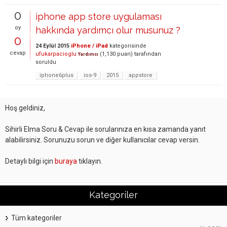
0
iphone app store uygulaması
oy
hakkında yardımcı olur musunuz ?
0
24 Eylül 2015
iPhone / iPad
kategorisinde
cevap
ufukarpacioglu
(
1,130
puan)
tarafından
Yardımcı
soruldu
iphone6plus
ios-9
2015
appstore
Hoş geldiniz,
Sihirli Elma Soru & Cevap ile sorularınıza en kısa zamanda yanıt
alabilirsiniz. Sorunuzu sorun ve diğer kullanıcılar cevap versin.
Detaylı bilgi için
buraya
tıklayın.
Kategoriler
Tüm kategoriler