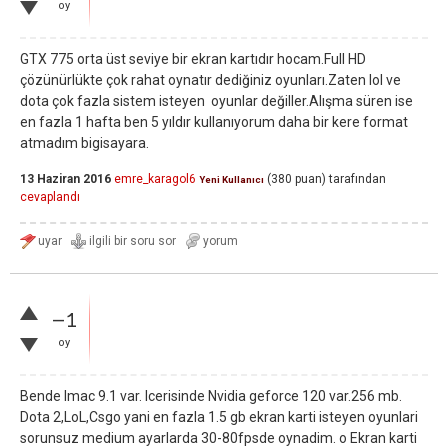
oy
GTX 775 orta üst seviye bir ekran kartıdır hocam.Full HD
çözünürlükte çok rahat oynatır dediğiniz oyunları.Zaten lol ve
dota çok fazla sistem isteyen oyunlar değiller.Alışma süren ise
en fazla 1 hafta ben 5 yıldır kullanıyorum daha bir kere format
atmadım bigisayara.
13 Haziran 2016
emre_karagol6
(
380
puan)
tarafından
Yeni Kullanıcı
cevaplandı
–1
oy
Bende Imac 9.1 var. Icerisinde Nvidia geforce 120 var.256 mb.
Dota 2,LoL,Csgo yani en fazla 1.5 gb ekran karti isteyen oyunlari
sorunsuz medium ayarlarda 30-80fpsde oynadim. o Ekran karti