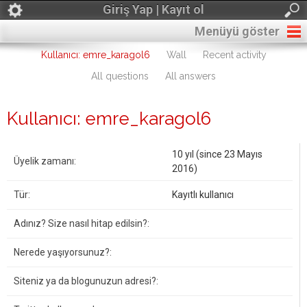
Giriş Yap | Kayıt ol
Menüyü göster
Kullanıcı: emre_karagol6
Wall
Recent activity
All questions
All answers
Kullanıcı: emre_karagol6
10 yıl (since 23 Mayıs
Üyelik zamanı:
2016)
Tür:
Kayıtlı kullanıcı
Adınız? Size nasıl hitap edilsin?:
Nerede yaşıyorsunuz?:
Siteniz ya da blogunuzun adresi?: