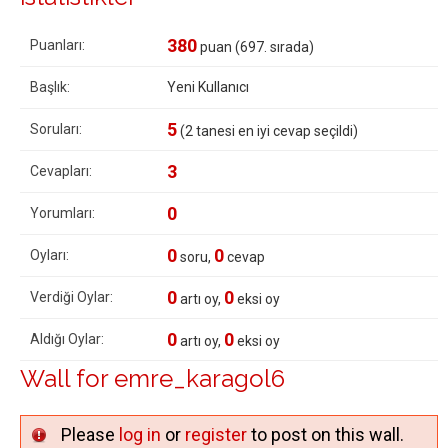
380
Puanları:
puan (
697
. sırada)
Başlık:
Yeni Kullanıcı
5
Soruları:
(
2
tanesi en iyi cevap seçildi)
3
Cevapları:
0
Yorumları:
0
0
Oyları:
soru,
cevap
0
0
Verdiği Oylar:
artı oy,
eksi oy
0
0
Aldığı Oylar:
artı oy,
eksi oy
Wall for emre_karagol6
Please
log in
or
register
to post on this wall.