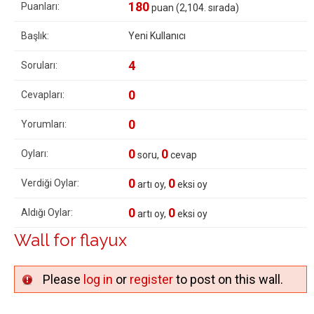
180
Puanları:
puan (
2,104
. sırada)
Başlık:
Yeni Kullanıcı
4
Soruları:
0
Cevapları:
0
Yorumları:
0
0
Oyları:
soru,
cevap
0
0
Verdiği Oylar:
artı oy,
eksi oy
0
0
Aldığı Oylar:
artı oy,
eksi oy
Wall for flayux
Please
log in
or
register
to post on this wall.