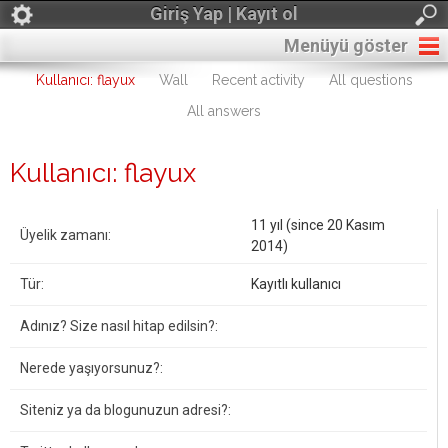
Giriş Yap | Kayıt ol
Menüyü göster
Kullanıcı: flayux
Wall
Recent activity
All questions
All answers
Kullanıcı: flayux
11 yıl (since 20 Kasım
Üyelik zamanı:
2014)
Tür:
Kayıtlı kullanıcı
Adınız? Size nasıl hitap edilsin?:
Nerede yaşıyorsunuz?:
Siteniz ya da blogunuzun adresi?: