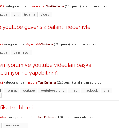
cOS
kategorisinde
Birkankader
(
120
puan)
tarafından
soruldu
Yeni Kullanıcı
utube
çift
tıklama
video
 youtube güvensiz balantı nedeniyle
si
kategorisinde
55yavuz55
(
760
puan)
tarafından
soruldu
Yardımcı
utube
çalışmıyor
remiyorum ve youtube videoları başka
açılmıyor ne yapabilirim?
si
kategorisinde
mapple
(
220
puan)
tarafından
soruldu
Yeni Kullanıcı
l
format
youtube
youtube-sorunu
mac
macbook
dns
fika Problemi
ilesi
kategorisinde
Onat
(
120
puan)
tarafından
soruldu
Yeni Kullanıcı
macbook-pro