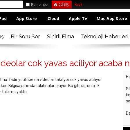
Remember
Kayıt
Pad
App Store
iCloud
Apple Tv
Mac App Store
ış
Bir Soru Sor
Sihirli Elma
Teknoloji Haberleri
eolar cok yavas aciliyor acaba 
Ho
haftadir youtube da videolar takiliyor cok yavas aciliyor
irken Bilgisayarimda takilmalar oluyor. Bu gibi sorunla ilk
Si
ir takilma yoktu.
kı
so
De