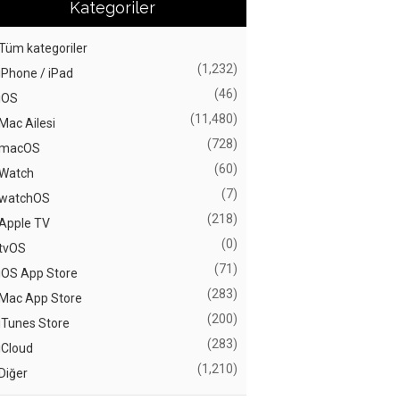
Kategoriler
Tüm kategoriler
(1,232)
iPhone / iPad
(46)
iOS
(11,480)
Mac Ailesi
(728)
macOS
(60)
Watch
(7)
watchOS
(218)
Apple TV
(0)
tvOS
(71)
iOS App Store
(283)
Mac App Store
(200)
iTunes Store
(283)
iCloud
(1,210)
Diğer