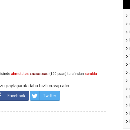
isinde
ahmetates
(
190
puan)
tarafından
soruldu
Yeni Kullanıcı
u paylaşarak daha hızlı cevap alın
Facebook
Twitter