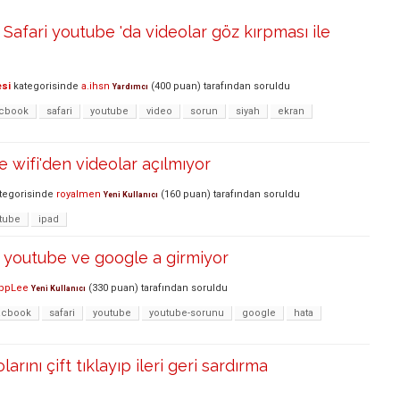
afari youtube 'da videolar göz kırpması ile
esi
kategorisinde
a.ihsn
(
400
puan)
tarafından
soruldu
Yardımcı
cbook
safari
youtube
video
sorun
siyah
ekran
e wifi'den videolar açılmıyor
tegorisinde
royalmen
(
160
puan)
tarafından
soruldu
Yeni Kullanıcı
tube
ipad
youtube ve google a girmiyor
ppLee
(
330
puan)
tarafından
soruldu
Yeni Kullanıcı
cbook
safari
youtube
youtube-sorunu
google
hata
arını çift tıklayıp ileri geri sardırma