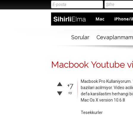
Mac
iPhone/i
Sorular
Cevaplanmam
Macbook Youtube vid
Macbook Pro Kullaniyorum. 1 
+7
bazilari acilmiyor. Video acil
oy
defa karsilastim herhangi b
Mac Os X version 10.6.8
Tesekkurler