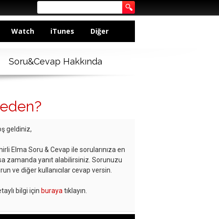
Watch
iTunes
Diğer
Soru&Cevap Hakkında
neden?
ş geldiniz,
hirli Elma Soru & Cevap ile sorularınıza en
sa zamanda yanıt alabilirsiniz. Sorunuzu
run ve diğer kullanıcılar cevap versin.
taylı bilgi için
buraya
tıklayın.