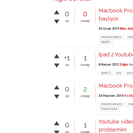
Macbook Pro S
0
0
başlıyor
oy
cevap
30 Ocak 2019
Mac Ail
macbookpro
ma
apple
İpad 2 Youtub
+1
1
8 Kasım 2012
Diğer
ka
oy
cevap
ipad-2
ios
you
Macbook Pro 
0
2
24 Haziran 2014
RedA
oy
cevap
macbook-pro
ma
mavericks
Youtube videol
0
1
problemim
oy
cevap