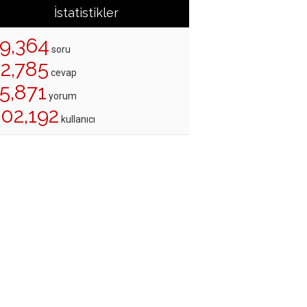
İstatistikler
19,364
soru
22,785
cevap
5,871
yorum
202,192
kullanıcı