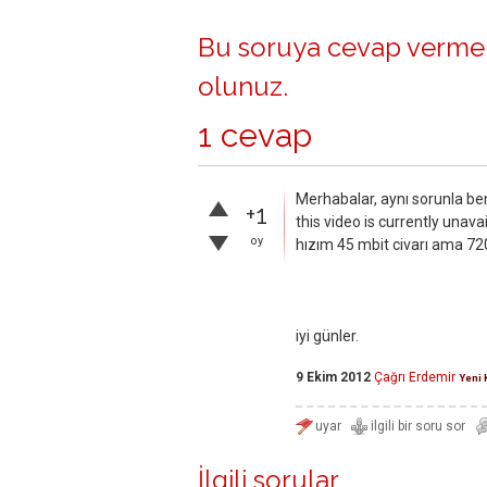
Bu soruya cevap vermek
olunuz
.
1 cevap
Merhabalar, aynı sorunla ben
+1
this video is currently unav
oy
hızım 45 mbit civarı ama 720
iyi günler.
9 Ekim 2012
Çağrı Erdemir
Yeni 
İlgili sorular