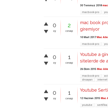
30 Temmuz 2018
ma
macbook-pro
yo
mac book pro
0
2
giremiyor
oy
cevap
10 Mart 2017
Mac Aile
macbook-pro
yo
Youtube a gi
0
1
sitelerde de 
oy
cevap
26 Ekim 2015
Mac Aile
macbook-pro
aci
dnsayarı
internet
Youtube Serti
0
1
12 Haziran 2015
Mac A
oy
cevap
youtube
sertifika