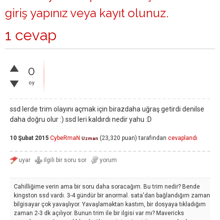
giriş yapınız
veya
kayıt olunuz
.
1 cevap
0
oy
ssd lerde trim olayını açmak için birazdaha uğraş getirdi denilse
daha doğru olur :) ssd leri kaldırdı nedir yahu :D
10 Şubat 2015
CybeRmaN
(
23,320
puan)
tarafından
cevaplandı
Uzman
Cahilliğime verin ama bir soru daha soracağım. Bu trim nedir? Bende
kingston ssd vardı. 3-4 gündür bir anormal. sata'dan bağlandığım zaman
bilgisayar çok yavaşlıyor. Yavaşlamaktan kastım, bir dosyaya tıkladığım
zaman 2-3 dk açılıyor. Bunun trim ile bir ilgisi var mı? Mavericks