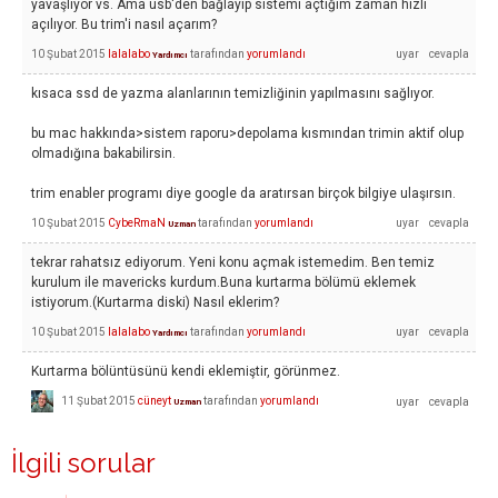
yavaşlıyor vs. Ama usb'den bağlayıp sistemi açtığım zaman hızlı
açılıyor. Bu trim'i nasıl açarım?
10 Şubat 2015
lalalabo
tarafından
yorumlandı
Yardımcı
kısaca ssd de yazma alanlarının temizliğinin yapılmasını sağlıyor.
bu mac hakkında>sistem raporu>depolama kısmından trimin aktif olup
olmadığına bakabilirsin.
trim enabler programı diye google da aratırsan birçok bilgiye ulaşırsın.
10 Şubat 2015
CybeRmaN
tarafından
yorumlandı
Uzman
tekrar rahatsız ediyorum. Yeni konu açmak istemedim. Ben temiz
kurulum ile mavericks kurdum.Buna kurtarma bölümü eklemek
istiyorum.(Kurtarma diski) Nasıl eklerim?
10 Şubat 2015
lalalabo
tarafından
yorumlandı
Yardımcı
Kurtarma bölüntüsünü kendi eklemiştir, görünmez.
11 Şubat 2015
cüneyt
tarafından
yorumlandı
Uzman
İlgili sorular