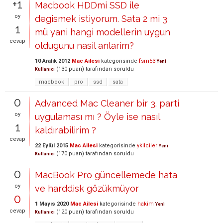
+1
Macbook HDDmi SSD ile
oy
degismek istiyorum. Sata 2 mi 3
1
mü yani hangi modellerin uygun
cevap
oldugunu nasil anlarim?
10 Aralık 2012
Mac Ailesi
kategorisinde
fsm53
Yeni
(
130
puan)
tarafından
soruldu
Kullanıcı
macbook
pro
ssd
sata
0
Advanced Mac Cleaner bir 3. parti
oy
uygulaması mı ? Öyle ise nasıl
1
kaldırabilirim ?
cevap
22 Eylül 2015
Mac Ailesi
kategorisinde
ykilciler
Yeni
(
170
puan)
tarafından
soruldu
Kullanıcı
0
MacBook Pro güncellemede hata
oy
ve harddisk gözükmüyor
0
1 Mayıs 2020
Mac Ailesi
kategorisinde
hakim
Yeni
cevap
(
120
puan)
tarafından
soruldu
Kullanıcı