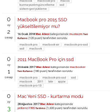
macbook
macbook-pro
macos
kurma-yazılımgüncelleme
ssd
sistem-geri-yükleme
0
Macbook pro 2015 SSD
oy
yükseltilemiyor mu?
2
16 Ocak 2018
Mac Ailesi
kategorisinde
mustaizm
Yeni
cevap
(
120
puan)
tarafından
soruldu
Kullanıcı
macbook-pro
macbook-air
macbook-pro-ssd
ssd
macbook
0
2011 MacBook Pro için ssd
oy
24 Aralık 2017
Mac Ailesi
kategorisinde
macbooker
1
(
180
puan)
tarafından
soruldu
Yeni Kullanıcı
cevap
macbook-pro
macbook-pro-ssd
ssd
macbook
2011
late
apple
macbook-pro-13
0
Mac Yeni SSD - kurtarma modu
oy
28 Ağustos 2017
Mac Ailesi
kategorisinde
3
yelkenci1905
(
1,600
puan)
tarafından
soruldu
Yardımcı