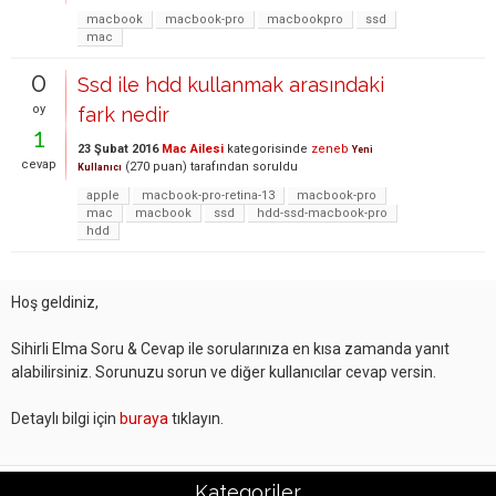
macbook
macbook-pro
macbookpro
ssd
mac
0
Ssd ile hdd kullanmak arasındaki
oy
fark nedir
1
23 Şubat 2016
Mac Ailesi
kategorisinde
zeneb
Yeni
cevap
(
270
puan)
tarafından
soruldu
Kullanıcı
apple
macbook-pro-retina-13
macbook-pro
mac
macbook
ssd
hdd-ssd-macbook-pro
hdd
Hoş geldiniz,
Sihirli Elma Soru & Cevap ile sorularınıza en kısa zamanda yanıt
alabilirsiniz. Sorunuzu sorun ve diğer kullanıcılar cevap versin.
Detaylı bilgi için
buraya
tıklayın.
Kategoriler