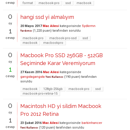
cevap
format
macbook-pro
ssd
macbook
0
hangi ssd yi almalıyım
oy
20 Mayıs 2017
Mac Ailesi
kategorisinde
Sydkrmn
1
(
1,220
puan)
tarafından
soruldu
Yardımcı
cevap
macbook-pro
macbook-pro-ssd
ssd
macbook
macbookpro
0
Macbook Pro SSD 256GB - 512GB
oy
Seçiminde Karar Veremiyorum
1
27 Kasım 2016
Mac Ailesi
kategorisinde
cevap
gangstagangsta
(
190
puan)
tarafından
Yeni Kullanıcı
soruldu
macbook
128gb-256gb
macbook-pro
ssd
macbook-pro-retina-15
0
Macintosh HD yi sildim Macbook
oy
Pro 2012 Retina
1
23 Şubat 2016
Mac Ailesi
kategorisinde
barkinhancer
cevap
(
120
puan)
tarafından
soruldu
Yeni Kullanıcı