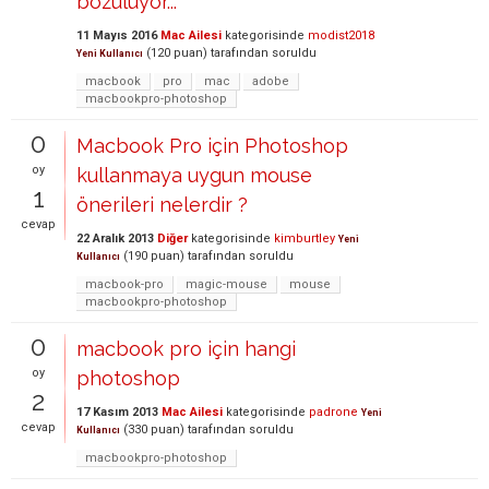
bozuluyor...
11 Mayıs 2016
Mac Ailesi
kategorisinde
modist2018
(
120
puan)
tarafından
soruldu
Yeni Kullanıcı
macbook
pro
mac
adobe
macbookpro-photoshop
0
Macbook Pro için Photoshop
oy
kullanmaya uygun mouse
1
önerileri nelerdir ?
cevap
22 Aralık 2013
Diğer
kategorisinde
kimburtley
Yeni
(
190
puan)
tarafından
soruldu
Kullanıcı
macbook-pro
magic-mouse
mouse
macbookpro-photoshop
0
macbook pro için hangi
oy
photoshop
2
17 Kasım 2013
Mac Ailesi
kategorisinde
padrone
Yeni
cevap
(
330
puan)
tarafından
soruldu
Kullanıcı
macbookpro-photoshop