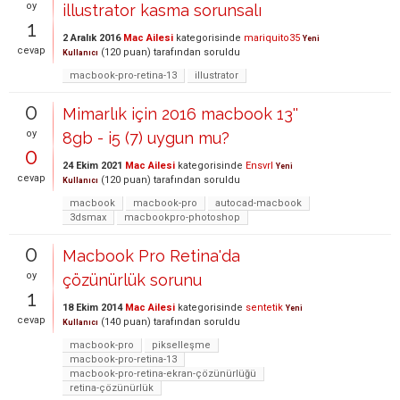
oy
illustrator kasma sorunsalı
1
2 Aralık 2016
Mac Ailesi
kategorisinde
mariquito35
Yeni
cevap
(
120
puan)
tarafından
soruldu
Kullanıcı
macbook-pro-retina-13
illustrator
0
Mimarlık için 2016 macbook 13''
oy
8gb - i5 (7) uygun mu?
0
24 Ekim 2021
Mac Ailesi
kategorisinde
Ensvrl
Yeni
cevap
(
120
puan)
tarafından
soruldu
Kullanıcı
macbook
macbook-pro
autocad-macbook
3dsmax
macbookpro-photoshop
0
Macbook Pro Retina'da
oy
çözünürlük sorunu
1
18 Ekim 2014
Mac Ailesi
kategorisinde
sentetik
Yeni
cevap
(
140
puan)
tarafından
soruldu
Kullanıcı
macbook-pro
pikselleşme
macbook-pro-retina-13
macbook-pro-retina-ekran-çözünürlüğü
retina-çözünürlük