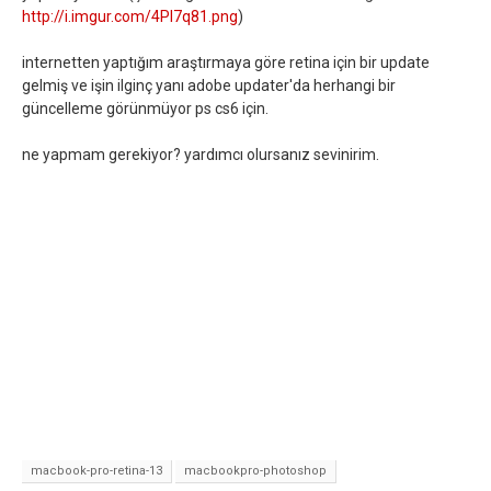
http://i.imgur.com/4Pl7q81.png
)
internetten yaptığım araştırmaya göre retina için bir update
gelmiş ve işin ilginç yanı adobe updater'da herhangi bir
güncelleme görünmüyor ps cs6 için.
ne yapmam gerekiyor? yardımcı olursanız sevinirim.
macbook-pro-retina-13
macbookpro-photoshop