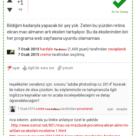
+1
oy
En İyi Cevap
Bildiğim kadarıyla yapacak bir şey yok. Zaten bu yüzden retina
ekran mac almanın artı eksileri tartışılıyor. Bu da eksilerinden biri
her programa web sayfasına uyumlu olamaması ..
7 Ocak 2015
hardale
(
1,600
puan)
tarafından
cevaplandı
Yardımcı
7 Ocak 2015
creme
tarafından
seçilmiş
teşekkürler cevabınız için. sorunu "adobe photoshop cc 2014" kurarak
bir nebze de olsa çözdüm. bu söyleminizle ve tartışmanızla ilgili
ingilizce kaynaklar var mı acaba inceleyebileceğim ve detay
öğrenebileceğim?
7 Ocak 2015
creme
tarafından
yorumlandı
Yeni Kullanıcı
rica ederim..aslında şu linkte anlatıyor özet bi şekilde
..
http://www.somut.net/851/mac-os/macbook-pro-retina-ekran-alinir-mi-
artilari-ve-eksileri-inceleme.1.html