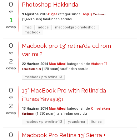
0
Photoshop Hakkında
oy
9 Ağustos 2016
Diğer
kategorisinde
Doğuş
Yardımcı
1
(
1,660
puan)
tarafından
soruldu
cevap
mac
adobe
macbookpro-photoshop
macbook
0
Macbook pro 13' retina'da cd rom
oy
var mı ?
2
22 Haziran 2014
Mac Ailesi
kategorisinde
Ataberk07
cevap
(
120
puan)
tarafından
soruldu
Yeni Kullanıcı
macbook-pro-retina-13
0
13" MacBook Pro with Retina'da
oy
iTunes Yavaşlığı
2
13 Haziran 2014
Mac Ailesi
kategorisinde
Onlyefeken
cevap
(
1,530
puan)
tarafından
soruldu
Yardımcı
macbook-pro-retina-13
yavaşlama
itunes
0
Macbook Pro Retina 13' Sierra +