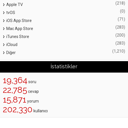
(218)
Apple TV
(0)
tvOS
(71)
iOS App Store
(283)
Mac App Store
(200)
iTunes Store
(283)
iCloud
(1,210)
Diğer
İstatistikler
19,364
soru
22,785
cevap
15,871
yorum
202,330
kullanıcı