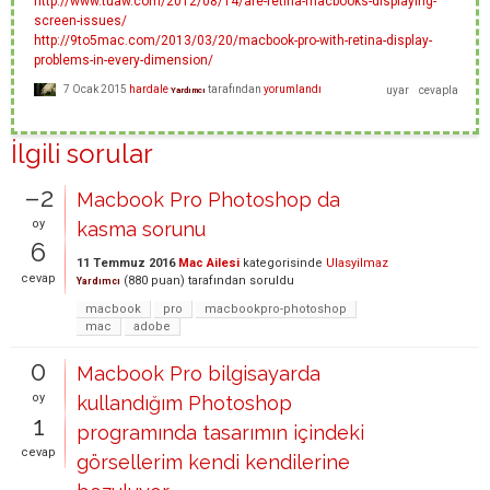
http://www.tuaw.com/2012/08/14/are-retina-macbooks-displaying-
screen-issues/
http://9to5mac.com/2013/03/20/macbook-pro-with-retina-display-
problems-in-every-dimension/
7 Ocak 2015
hardale
tarafından
yorumlandı
Yardımcı
İlgili sorular
–2
Macbook Pro Photoshop da
oy
kasma sorunu
6
11 Temmuz 2016
Mac Ailesi
kategorisinde
Ulasyilmaz
cevap
(
880
puan)
tarafından
soruldu
Yardımcı
macbook
pro
macbookpro-photoshop
mac
adobe
0
Macbook Pro bilgisayarda
oy
kullandığım Photoshop
1
programında tasarımın içindeki
cevap
görsellerim kendi kendilerine