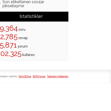
Son etiketlenen sorular
pikselleşme
İstatistikler
19,364
soru
22,785
cevap
5,871
yorum
202,325
kullanıcı
hakları saklıdır
SihirliElma
SDN Forum
Teknoloji Haberleri