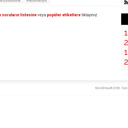
ina-çözünürlük
macbook-pro
 soruların listesine
veya
popüler etiketlere
tıklayınız.
1
SihirliElma © 2018 - Tüm 