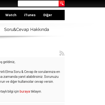
Watch
iTunes
Diğer
Soru&Cevap Hakkında
ş geldiniz,
hirli Elma Soru & Cevap ile sorularınıza en
sa zamanda yanıt alabilirsiniz. Sorunuzu
run ve diğer kullanıcılar cevap versin.
taylı bilgi için
buraya
tıklayın.