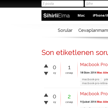
Mac
iPhone/i
Sorular
Cevaplanmam
Son etiketlenen sor
Macbook Pro 
0
1
18 Ekim 2014
Mac Aile
oy
cevap
macbook-pro
pi
macbook-pro-retina
Macbook Pro 
0
2
9 Şubat 2014
Mac Aile
oy
cevap