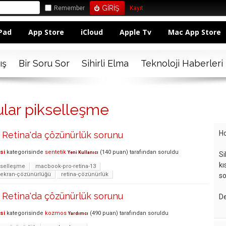
Remember
Kayıt
Pad
App Store
iCloud
Apple Tv
Mac App Store
ış
Bir Soru Sor
Sihirli Elma
Teknoloji Haberleri
ular pikselleşme
Ho
Retina'da çözünürlük sorunu
si
kategorisinde
sentetik
(
140
puan)
tarafından
soruldu
Yeni Kullanıcı
Si
kı
kselleşme
macbook-pro-retina-13
-ekran-çözünürlüğü
retina-çözünürlük
so
Retina'da çözünürlük sorunu
De
si
kategorisinde
kozmos
(
490
puan)
tarafından
soruldu
Yardımcı