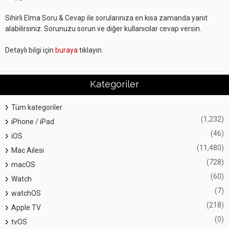
Sihirli Elma Soru & Cevap ile sorularınıza en kısa zamanda yanıt
alabilirsiniz. Sorunuzu sorun ve diğer kullanıcılar cevap versin.
Detaylı bilgi için
buraya
tıklayın.
Kategoriler
Tüm kategoriler
(1,232)
iPhone / iPad
(46)
iOS
(11,480)
Mac Ailesi
(728)
macOS
(60)
Watch
(7)
watchOS
(218)
Apple TV
(0)
tvOS