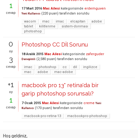
1
17 Mart 2016
Mac Ailesi
kategorisinde
erdemguven
cevap
(
220
puan)
tarafından
soruldu
Yeni Kullanıcı
wacom
mac
imac
elcapitan
adobe
tablet
kilitlenme
sistem-donması
photoshop
0
Photoshop CC Dİl Sorunu
oy
18 Aralık 2015
Mac Ailesi
kategorisinde
zaferguder
3
(
2,580
puan)
tarafından
soruldu
Deneyimli
cevap
imac
photoshop
cc
dil
ingilizce
mac
adobe
mac-adobe
+1
macbook pro 13" retina'da bir
oy
garip photoshop sorunsalı?
1
7 Ocak 2015
Mac Ailesi
kategorisinde
creme
Yeni
cevap
(
170
puan)
tarafından
soruldu
Kullanıcı
macbook-pro-retina-13
macbookpro-photoshop
Hoş geldiniz,