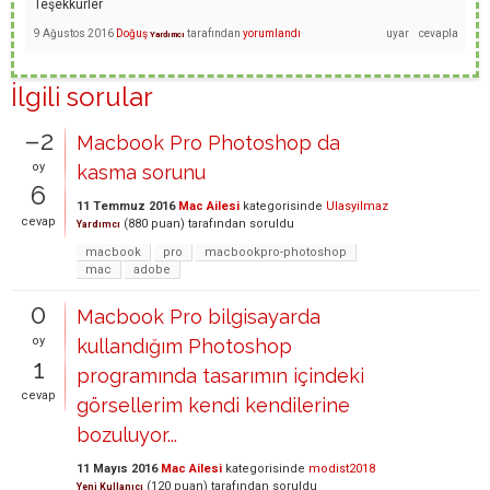
Teşekkürler
9 Ağustos 2016
Doğuş
tarafından
yorumlandı
Yardımcı
İlgili sorular
–2
Macbook Pro Photoshop da
oy
kasma sorunu
6
11 Temmuz 2016
Mac Ailesi
kategorisinde
Ulasyilmaz
cevap
(
880
puan)
tarafından
soruldu
Yardımcı
macbook
pro
macbookpro-photoshop
mac
adobe
0
Macbook Pro bilgisayarda
oy
kullandığım Photoshop
1
programında tasarımın içindeki
cevap
görsellerim kendi kendilerine
bozuluyor...
11 Mayıs 2016
Mac Ailesi
kategorisinde
modist2018
(
120
puan)
tarafından
soruldu
Yeni Kullanıcı