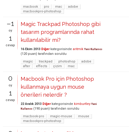
macbook
pro
mac
adobe
macbookpro-photoshop
–1
Magic Trackpad Photoshop gibi
oy
tasarım programlarında rahat
1
kullanılabilir mi?
cevap
16 Ekim 2013
Diğer
kategorisinde
aritmik
Yeni Kullanıcı
(
120
puan)
tarafından
soruldu
magic
trackpad
photoshop
adobe
after
effects
çizim
mac
0
Macbook Pro için Photoshop
oy
kullanmaya uygun mouse
1
önerileri nelerdir ?
cevap
22 Aralık 2013
Diğer
kategorisinde
kimburtley
Yeni
(
190
puan)
tarafından
soruldu
Kullanıcı
macbook-pro
magic-mouse
mouse
macbookpro-photoshop