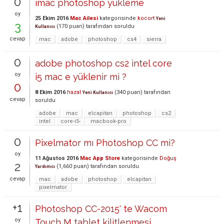
0
imac photoshop yükleme
oy
25 Ekim 2016
Mac Ailesi
kategorisinde
kocort
Yeni
3
(
170
puan)
tarafından
soruldu
Kullanıcı
cevap
mac
adobe
photoshop
cs4
sierra
0
adobe photoshop cs2 intel core
oy
i5 mac e yüklenir mi ?
0
8 Ekim 2016
hazal
(
340
puan)
tarafından
Yeni Kullanıcı
cevap
soruldu
adobe
mac
elcapitan
photoshop
cs2
intel
core-i5-
macbook-pro
0
Pixelmator mı Photoshop CC mi?
oy
11 Ağustos 2016
Mac App Store
kategorisinde
Doğuş
2
(
1,660
puan)
tarafından
soruldu
Yardımcı
cevap
mac
adobe
photoshop
elcapitan
pixelmator
+1
Photoshop CC-2015' te Wacom
oy
Touch M tablet kilitlenmesi.