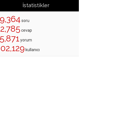
İstatistikler
19,364
soru
22,785
cevap
5,871
yorum
202,129
kullanıcı