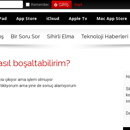
Remember
Kayıt
Pad
App Store
iCloud
Apple Tv
Mac App Store
ış
Bir Soru Sor
Sihirli Elma
Teknoloji Haberleri
sıl boşaltabilirim?
Ho
sı çıkıyor ama işlem olmuyor
 tıklıyorum ama yine de sonuç alamıyorum
Si
kı
so
De