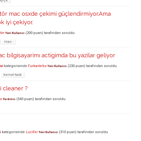
apça
ptör mac osxde çekimi güçlendirmiyor.Ama
 iyi çekiyor.
tin
(
200
puan)
tarafından
soruldu
Yeni Kullanıcı
mac-
c bilgisayarimı actigimda bu yazilar geliyor
si
kategorisinde
Furkankrbs
(
230
puan)
tarafından
soruldu
Yeni Kullanıcı
kernel-task
i cleaner ?
s
(
540
puan)
tarafından
soruldu
Yardımcı
S
kategorisinde
Lucifer
(
310
puan)
tarafından
soruldu
Yeni Kullanıcı