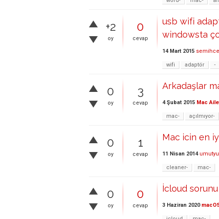
word-
mac-
ar
usb wifi ada
+2
0
windowsta çok
oy
cevap
14 Mart 2015
semihce
wifi
adaptör
-
Arkadaşlar ma
0
3
4 Şubat 2015
Mac Aile
oy
cevap
mac-
açılmıyor-
Mac icin en iy
0
1
11 Nisan 2014
umutyu
oy
cevap
cleaner-
mac-
İcloud sorunu
0
0
3 Haziran 2020
macO
oy
cevap
icloud
mac-