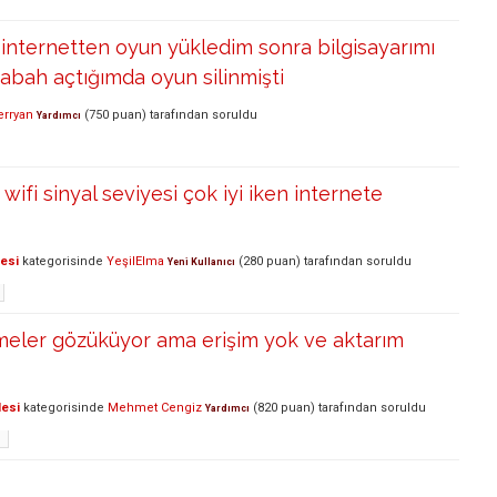
 internetten oyun yükledim sonra bilgisayarımı
abah açtığımda oyun silinmişti
rryan
(
750
puan)
tarafından
soruldu
Yardımcı
ifi sinyal seviyesi çok iyi iken internete
lesi
kategorisinde
YeşilElma
(
280
puan)
tarafından
soruldu
Yeni Kullanıcı
meler gözüküyor ama erişim yok ve aktarım
lesi
kategorisinde
Mehmet Cengiz
(
820
puan)
tarafından
soruldu
Yardımcı