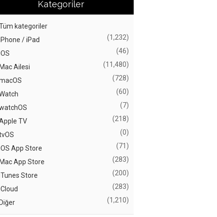
Kategoriler
Tüm kategoriler
(1,232)
iPhone / iPad
(46)
iOS
(11,480)
Mac Ailesi
(728)
macOS
(60)
Watch
(7)
watchOS
(218)
Apple TV
(0)
tvOS
(71)
iOS App Store
(283)
Mac App Store
(200)
iTunes Store
(283)
iCloud
(1,210)
Diğer