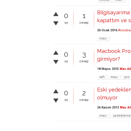
Bilgisayarıma
0
1
kapattım ve s
oy
cevap
26 Ocak 2016
Anoobse
mac-
Macbook Pro w
0
3
girmiyor?
oy
cevap
18 Mayıs 2015
Mac Ai
wifi
mac-
pro
Eski yedekle
0
2
olmuyor
oy
cevap
26 Kasım 2013
Mac Ai
mac-
yedekleme