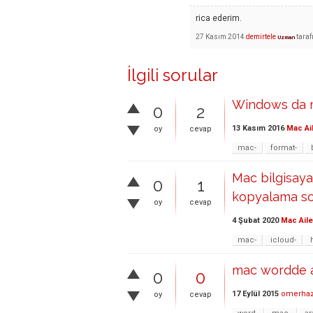
rica ederim.
27 Kasım 2014
demirtele
tara
Uzman
İlgili sorular
Windows da ma
0
2
13 Kasım 2016
Mac Ai
oy
cevap
mac-
format-
Mac bilgisaya
0
1
kopyalama s
oy
cevap
4 Şubat 2020
Mac Aile
mac-
icloud-
mac wordde ar
0
0
17 Eylül 2015
omerha
oy
cevap