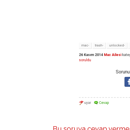
mac-
trash-
unlocked-
26 Kasım 2014
Mac Ailesi
kate
soruldu
Sorunuz
Bu soruya cevap vermek