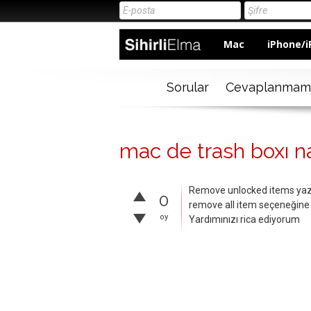
Mac
iPhone/i
Sorular
Cevaplanmam
mac de trash boxı na
Remove unlocked items yazı
0
remove all item seçeneğine
oy
Yardımınızı rica ediyorum