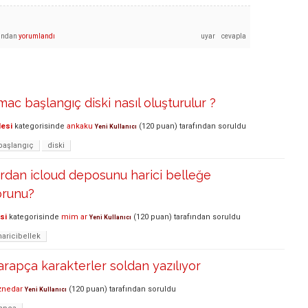
fından
yorumlandı
c başlangıç diski nasıl oluşturulur ?
lesi
kategorisinde
ankaku
(
120
puan)
tarafından
soruldu
Yeni Kullanıcı
başlangıç
diski
rdan icloud deposunu harici belleğe
orunu?
si
kategorisinde
mim ar
(
120
puan)
tarafından
soruldu
Yeni Kullanıcı
haricibellek
apça karakterler soldan yazılıyor
znedar
(
120
puan)
tarafından
soruldu
Yeni Kullanıcı