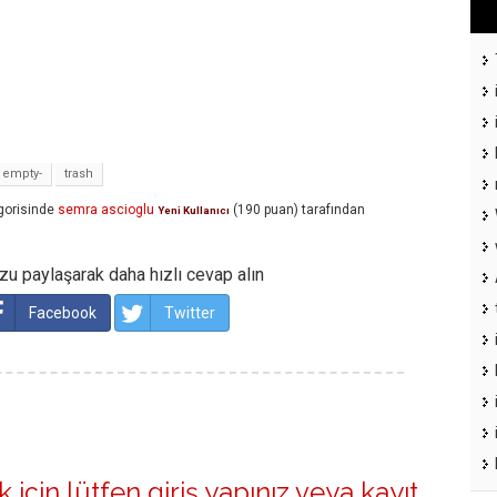
empty-
trash
gorisinde
semra ascioglu
(
190
puan)
tarafından
Yeni Kullanıcı
u paylaşarak daha hızlı cevap alın
Facebook
Twitter
 için lütfen
giriş yapınız
veya
kayıt