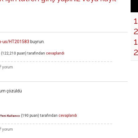
1
en-us/HT201583
buyrun.
(
122,210
puan)
tarafından
cevaplandı
num çözüldü
(
190
puan)
tarafından
cevaplandı
Yeni Kullanıcı